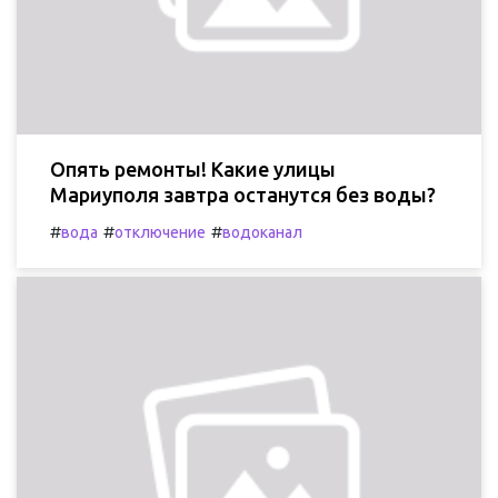
Опять ремонты! Какие улицы
Мариуполя завтра останутся без воды?
#
#
#
вода
отключение
водоканал