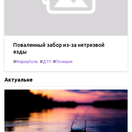
Поваленный забор из-за нетрезвой
езды
#
#
#
Мариуполь
ДТП
Полиция
Актуальне