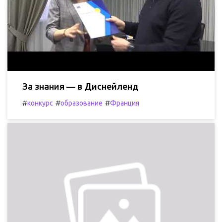
За знания — в Диснейленд
#
#
#
конкурс
образование
Франция