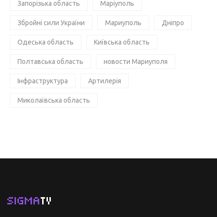
Запорізька область
Маріуполь
Збройні сили України
Мариуполь
Дніпро
Одеська область
Київська область
Полтавська область
новости Мариуполя
Інфраструктура
Артилерія
Миколаївська область
SIGMA
TV