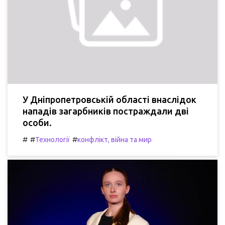
У Дніпропетровській області внаслідок
нападів загарбників постраждали дві
особи.
#
#
#
Технології
конфлікт, війна та мир