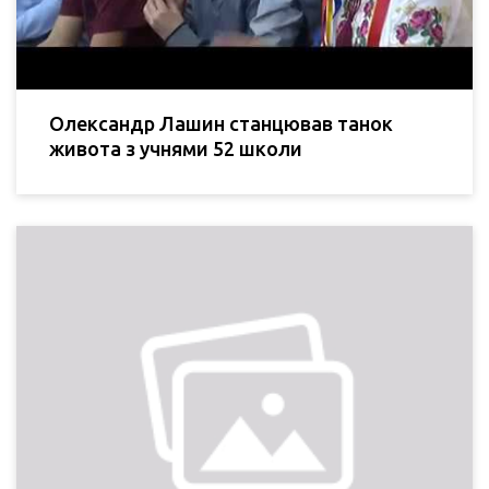
Олександр Лашин станцював танок
живота з учнями 52 школи