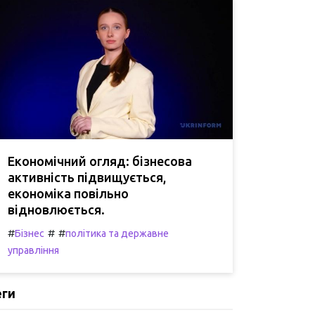
Економічний огляд: бізнесова
активність підвищується,
економіка повільно
відновлюється.
#
#
#
Бізнес
політика та державне
управління
еги