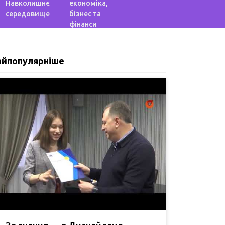
Навколишнє
економіка,
середовище
бізнес та
фінанси
айпопулярніше