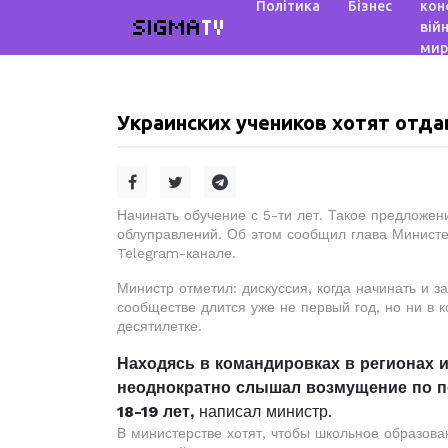
Політика
Бізнес
кон
SIGMA
TV
війн
мир
Украинских учеников хотят отдав
Начинать обучение с 5-ти лет. Такое предложе
облуправлений. Об этом сообщил глава Министе
Telegram-канале.
Министр отметил: дискуссия, когда начинать и 
сообществе длится уже не первый год, но ни в 
десятилетке.
Находясь в командировках в регионах 
неоднократно слышал возмущение по пов
18-19 лет,
написал министр.
В министерстве хотят, чтобы школьное образов