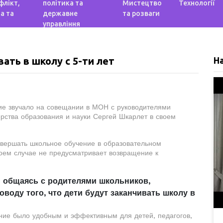
флікт,
політика та
Мистецтво
Технології
а та
державне
та розваги
управління
ать в школу с 5-ти лет
Н
ние звучало на совещании в МОН с руководителями
рства образования и науки Сергей Шкарлет в своем
завершать школьное обучение в образовательном
коем случае не предусматривает возвращение к
и общаясь с родителями школьников,
оду того, что дети будут заканчивать школу в
ание было удобным и эффективным для детей, педагогов,