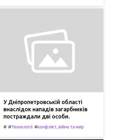
У Дніпропетровській області
внаслідок нападів загарбників
постраждали дві особи.
#
#
#
Технології
конфлікт, війна та мир