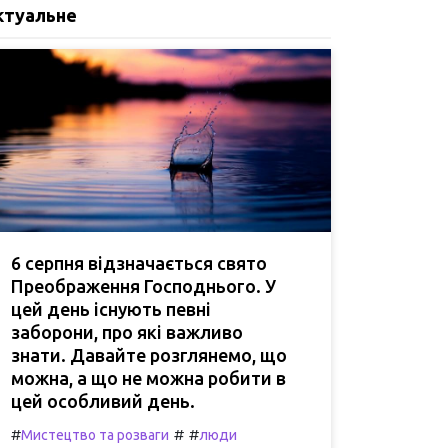
ктуальне
6 серпня відзначається свято
Преображення Господнього. У
цей день існують певні
заборони, про які важливо
знати. Давайте розглянемо, що
можна, а що не можна робити в
цей особливий день.
#
#
#
Мистецтво та розваги
люди