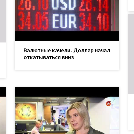
Валютные качели. Доллар начал
откатываться вниз