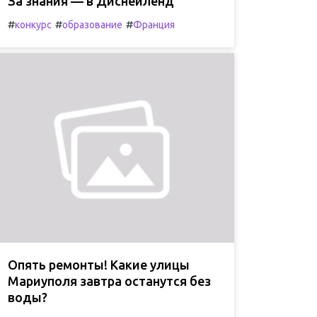
За знания — в Диснейленд
#
#
#
конкурс
образование
Франция
Опять ремонты! Какие улицы
Мариуполя завтра останутся без
воды?