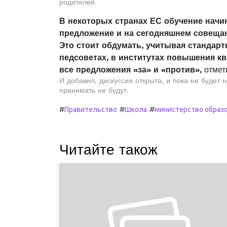
родителей.
В некоторых странах ЕС обучение начина
предложение и на сегодняшнем совеща
Это стоит обдумать, учитывая стандар
педсоветах, в институтах повышения к
все предложения «за» и «против»,
отмет
И добавил, дискуссия открыта, и пока не будет
принимать не будут.
#
#
#
Правительство
Школа
министерство образ
Читайте також