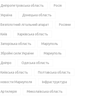
Дніпропетровська область
Росія
Україна
Донецька область
Безпілотний літальний апарат
Росіяни
Київ
Харківська область
Запорізька область
Маріуполь
Збройні сили України
Мариуполь
Дніпро
Одеська область
Київська область
Полтавська область
новости Мариуполя
Інфраструктура
Артилерія
Миколаївська область