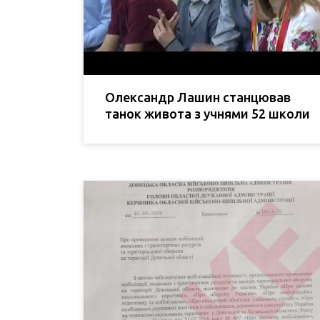
Олександр Лашин станцював
танок живота з учнями 52 школи