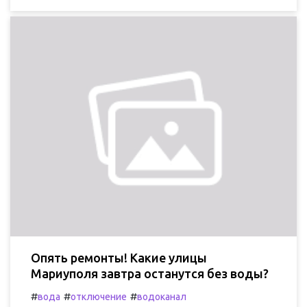
Опять ремонты! Какие улицы
Мариуполя завтра останутся без воды?
#
#
#
вода
отключение
водоканал