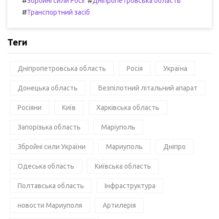
#
#
Збройні сили Росії
Дніпропетровська область
#
Транспортний засіб
Теги
Дніпропетровська область
Росія
Україна
Донецька область
Безпілотний літальний апарат
Росіяни
Київ
Харківська область
Запорізька область
Маріуполь
Збройні сили України
Мариуполь
Дніпро
Одеська область
Київська область
Полтавська область
Інфраструктура
новости Мариуполя
Артилерія