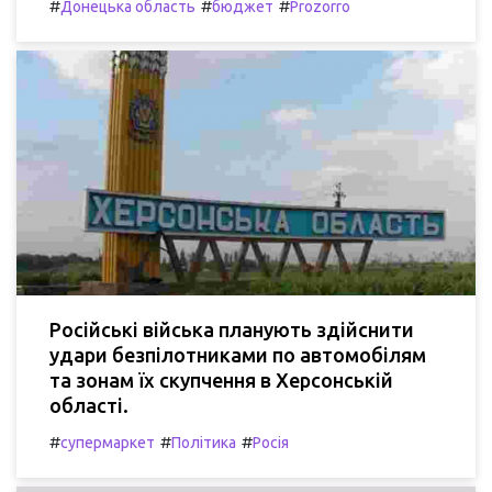
#
#
#
Донецька область
бюджет
Prozorro
Російські війська планують здійснити
удари безпілотниками по автомобілям
та зонам їх скупчення в Херсонській
області.
#
#
#
супермаркет
Політика
Росія