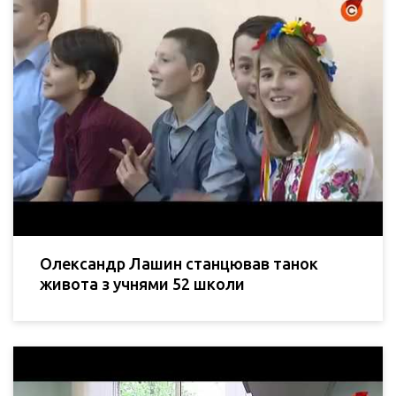
Олександр Лашин станцював танок
живота з учнями 52 школи