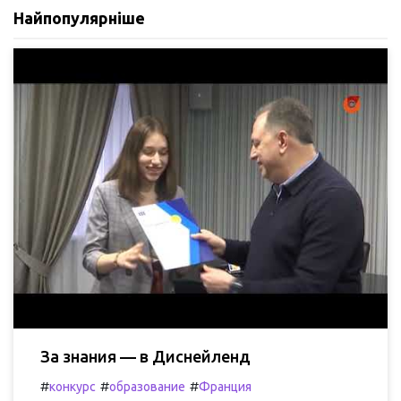
Найпопулярніше
За знания — в Диснейленд
#
#
#
конкурс
образование
Франция