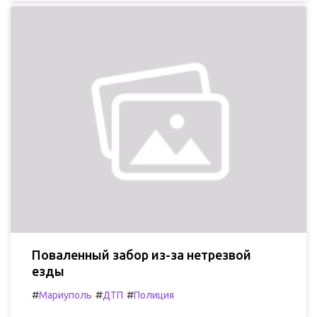
Поваленный забор из-за нетрезвой
езды
#
#
#
Мариуполь
ДТП
Полиция