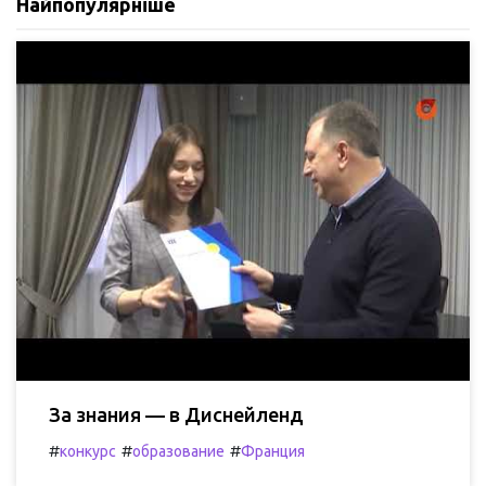
Найпопулярніше
За знания — в Диснейленд
#
#
#
конкурс
образование
Франция