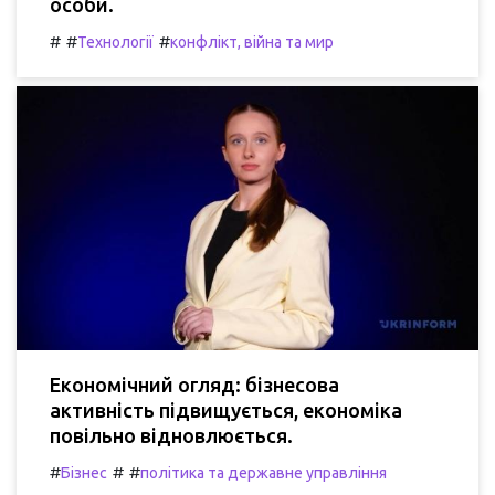
особи.
#
#
#
Технології
конфлікт, війна та мир
Економічний огляд: бізнесова
активність підвищується, економіка
повільно відновлюється.
#
#
#
Бізнес
політика та державне управління