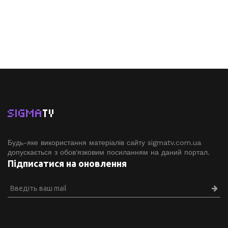
SIGMA
TV
Будь-яке використання матеріалів сайту sigmatv.com.ua
допускається з обов'язковим посиланням на даний портал.
Підписатися на оновлення