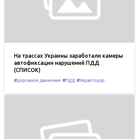
На трассах Украины заработали камеры
автофиксации нарушений ПДД
(СПИСОК)
#
#
#
дорожное движение
ПДД
Укравтодор