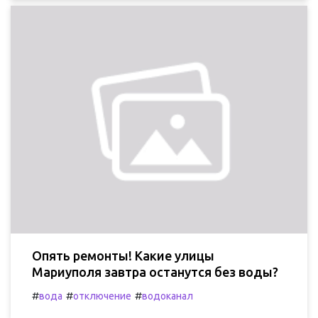
Опять ремонты! Какие улицы
Мариуполя завтра останутся без воды?
#
#
#
вода
отключение
водоканал