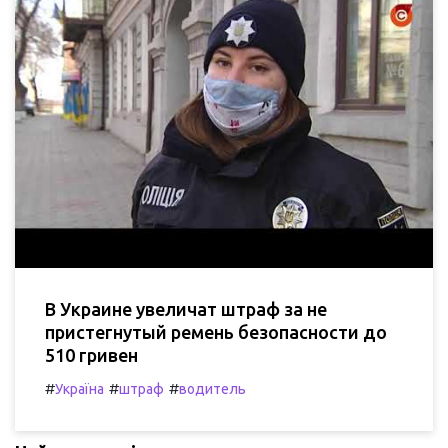
В Украине увеличат штраф за не
пристегнутый ремень безопасности до
510 гривен
#
#
#
Україна
штраф
водитель