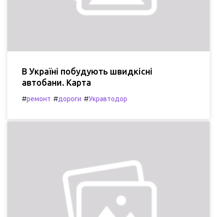
В Україні побудують швидкісні
автобани. Карта
#
#
#
ремонт
дороги
Укравтодор