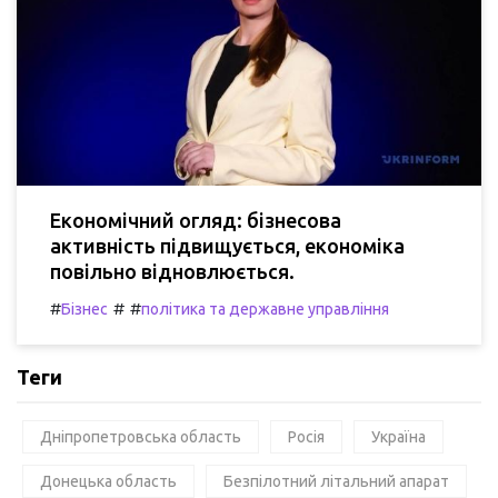
Економічний огляд: бізнесова
активність підвищується, економіка
повільно відновлюється.
#
#
#
Бізнес
політика та державне управління
Теги
Дніпропетровська область
Росія
Україна
Донецька область
Безпілотний літальний апарат