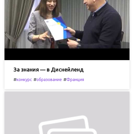
За знания — в Диснейленд
#
#
#
конкурс
образование
Франция