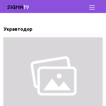
SIGMA
TV
Укравтодор