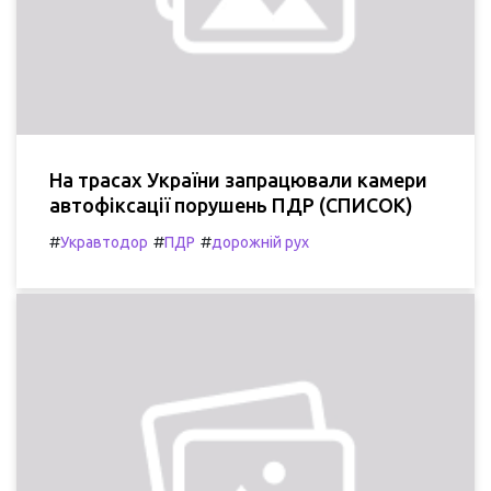
На трасах України запрацювали камери
автофіксації порушень ПДР (СПИСОК)
#
#
#
Укравтодор
ПДР
дорожній рух