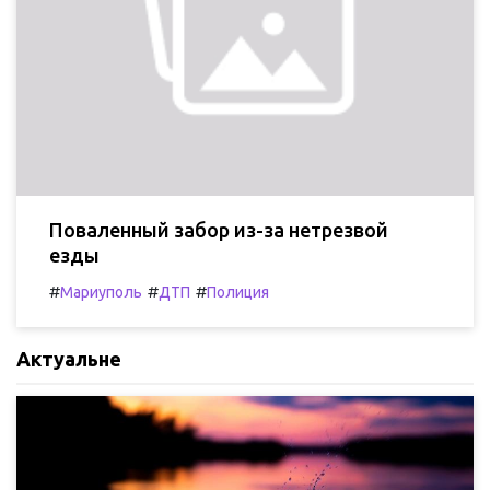
Поваленный забор из-за нетрезвой
езды
#
#
#
Мариуполь
ДТП
Полиция
Актуальне