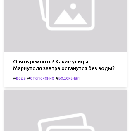
Опять ремонты! Какие улицы
Мариуполя завтра останутся без воды?
#
#
#
вода
отключение
водоканал