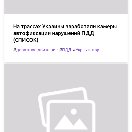
На трассах Украины заработали камеры
автофиксации нарушений ПДД
(СПИСОК)
#
#
#
дорожное движение
ПДД
Укравтодор