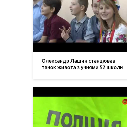
Олександр Лашин станцював
танок живота з учнями 52 школи