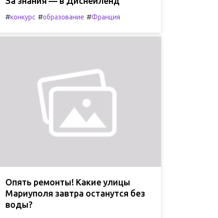
За знания — в Диснейленд
#
#
#
конкурс
образование
Франция
Опять ремонты! Какие улицы
Мариуполя завтра останутся без
воды?