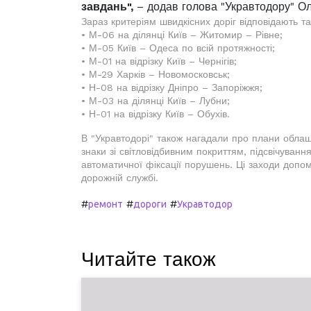
завдань",
– додав голова "Укравтодору" Ол
Зараз критеріям швидкісних доріг відповідають та
• М-06 на ділянці Київ – Житомир – Рівне;
• М-05 Київ – Одеса по всій протяжності;
• М-01 на відрізку Київ – Чернігів;
• М-29 Харків – Новомосковськ;
• Н-08 на відрізку Дніпро – Запоріжжя;
• М-03 на ділянці Київ – Лубни;
• Н-01 на відрізку Київ – Обухів.
В "Укравтодорі" також нагадали про плани облашт
знаки зі світловідбивним покриттям, підсвічува
автоматичної фіксації порушень. Ці заходи допом
дорожній службі.
#
#
#
ремонт
дороги
Укравтодор
Читайте також