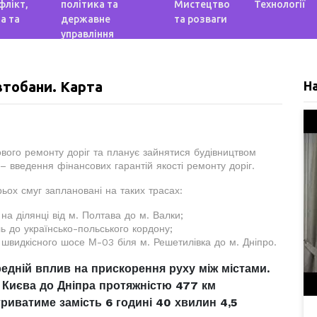
флікт,
політика та
Мистецтво
Технології
а та
державне
та розваги
управління
втобани. Карта
Н
ового ремонту доріг та планує зайнятися будівництвом
 – введення фінансових гарантій якості ремонту доріг.
ьох смуг заплановані на таких трасах:
 на ділянці від м. Полтава до м. Валки;
ь до українсько-польського кордону;
д швидкісного шосе М-03 біля м. Решетилівка до м. Дніпро.
едній вплив на прискорення руху між містами.
 Києва до Дніпра протяжністю 477 км
триватиме замість 6 годині 40 хвилин 4,5