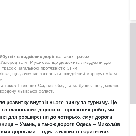
йбутніх швидкісних доріг на таких трасах
:
Ужгород та м. Мукачево, що дозволить ліквідувати два
ою трасою загальною протяжністю 31 км;
фіївка, що дозволяє завершити швидкісний маршрут між м.
м;
а також Південно-Східний обхід та м. Дубно, що дозволяє
ордону Львівської області.
ля розвитку внутрішнього ринку та туризму. Це
м запланованих дорожніх і проектних робіт, ми
ння для розширення до чотирьох смуг дороги
нниця – Умань, а також дороги Одеса – Миколаїв
існими дорогами – одна з наших пріоритетних