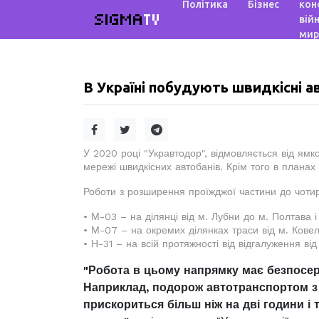
Політика
Бізнес
кон
SIGMA
TV
війн
мир
В Україні побудують швидкісні а
У 2020 році "Укравтодор", відмовляється від ямк
мережі швидкісних автобанів. Крім того в планах
Роботи з розширення проїжджої частини до чотир
• М-03 – на ділянці від м. Лубни до м. Полтава і
• М-07 – на окремих ділянках траси від м. Ковел
• Н-31 – на всій протяжності від відгалуження ві
"Робота в цьому напрямку має безпосер
Наприклад, подорож автотранспортом з
прискориться більш ніж на дві години і 