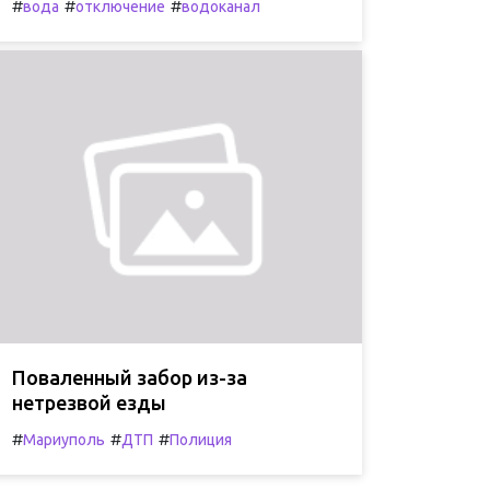
#
#
#
вода
отключение
водоканал
Поваленный забор из-за
нетрезвой езды
#
#
#
Мариуполь
ДТП
Полиция