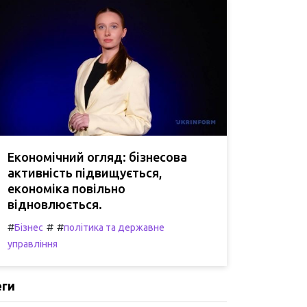
Економічний огляд: бізнесова
активність підвищується,
економіка повільно
відновлюється.
#
#
#
Бізнес
політика та державне
управління
еги