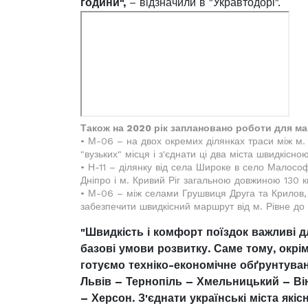
години",
– відзначили в "Укравтодорі".
Також на 2020 рік заплановано роботи для ма
• М-06 – на двох окремих ділянках траси між м. 
"вузьких" місця і з'єднати ці два міста швидкісн
• Н-11 – ділянку від села Широке в село Малосо
Дніпро і м. Кривий Ріг загальною довжиною 130 к
• М-06 – між селами Грушвиця Друга та Крилов, 
забезпечити швидкісний маршрут від м. Рівне до к
"Швидкість і комфорт поїздок важливі д
базові умови розвитку. Саме тому, окрі
готуємо техніко-економічне обґрунтува
Львів – Тернопіль – Хмельницький – Ві
– Херсон. З'єднати українські міста як