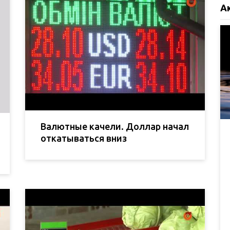
А
Валютные качели. Доллар начал
откатываться вниз