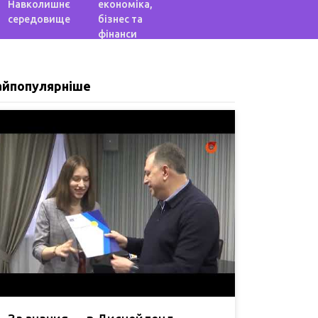
Навколишнє
економіка,
середовище
бізнес та
фінанси
айпопулярніше