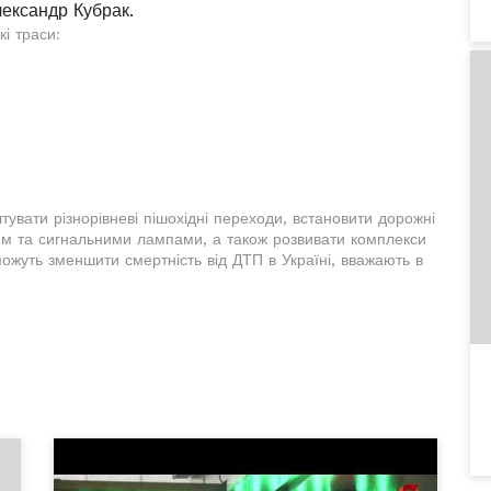
ександр Кубрак.
кі траси:
увати різнорівневі пішохідні переходи, встановити дорожні
нням та сигнальними лампами, а також розвивати комплекси
ожуть зменшити смертність від ДТП в Україні, вважають в