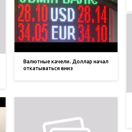
Валютные качели. Доллар начал
откатываться вниз