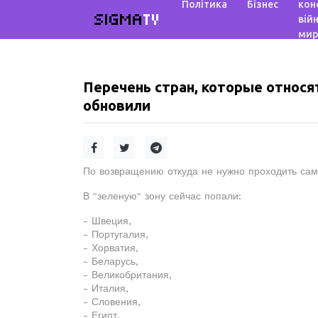
Політика
Бізнес
кон
SIGMA
TV
війн
мир
Перечень стран, которые относя
обновили
По возвращению откуда не нужно проходить са
В "зеленую" зону сейчас попали:
- Швеция,
- Португалия,
- Хорватия,
- Беларусь,
- Великобритания,
- Италия,
- Словения,
- Египт,