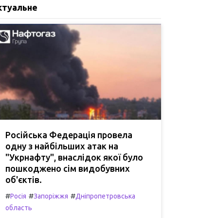
ктуальне
Російська Федерація провела
одну з найбільших атак на
"Укрнафту", внаслідок якої було
пошкоджено сім видобувних
об'єктів.
#
#
#
Росія
Запоріжжя
Дніпропетровська
область