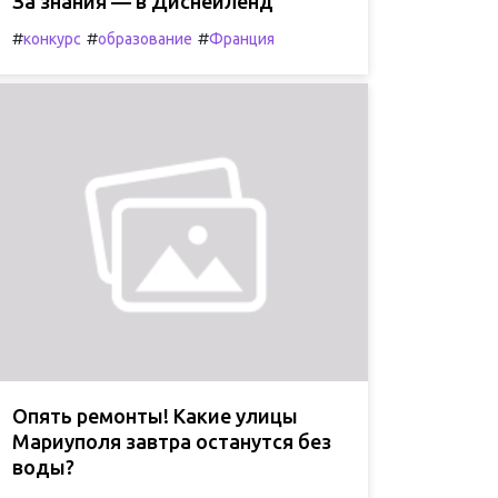
За знания — в Диснейленд
#
#
#
конкурс
образование
Франция
Опять ремонты! Какие улицы
Мариуполя завтра останутся без
воды?