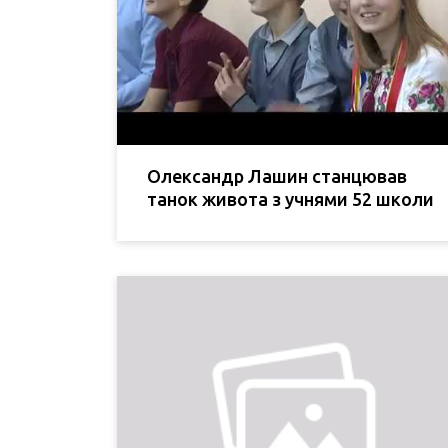
Олександр Лашин станцював
танок живота з учнями 52 школи