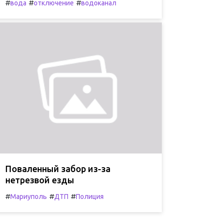
#
#
#
вода
отключение
водоканал
Поваленный забор из-за
нетрезвой езды
#
#
#
Мариуполь
ДТП
Полиция