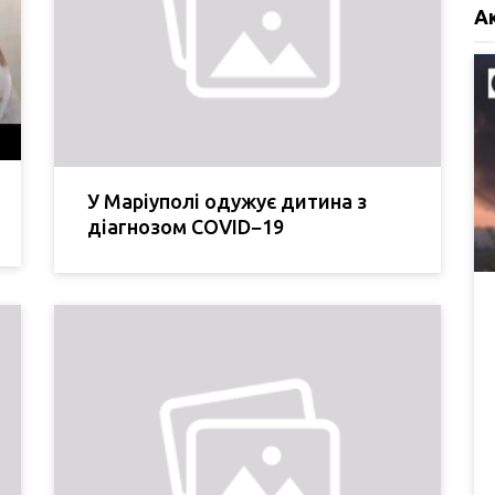
А
У Маріуполі одужує дитина з
діагнозом COVID−19