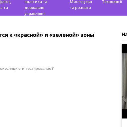
флікт,
політика та
Мистецтво
Технології
а та
державне
та розваги
управління
тся к «красной» и «зеленой» зоны
Н
моизоляцию и тестирование?