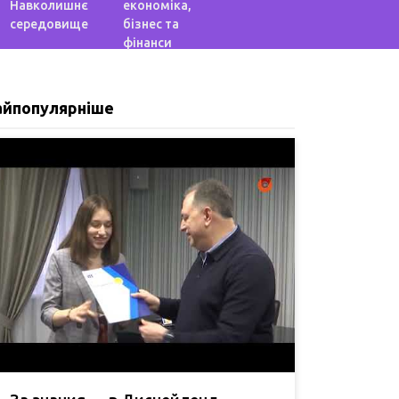
Навколишнє
економіка,
середовище
бізнес та
фінанси
айпопулярніше