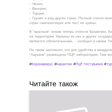
- Чехия,
- Венгрия,
- Турция,
- Грузия и ряд других стран. Полный список мо
стран самоизоляция или тест не нужны.
В "красным" зонам теперь отнесли Бразилию, Б
на территорию Украины из них и других государс
являются обязательными, - сообщил в своем Te
Он также напомнил, что для удобства в междуна
"Харьков" размещены ПЦР лаборатории. Там мо
#
#
#
#
Коронавирус
карантин
ПЦР-тестування
ту
Читайте також