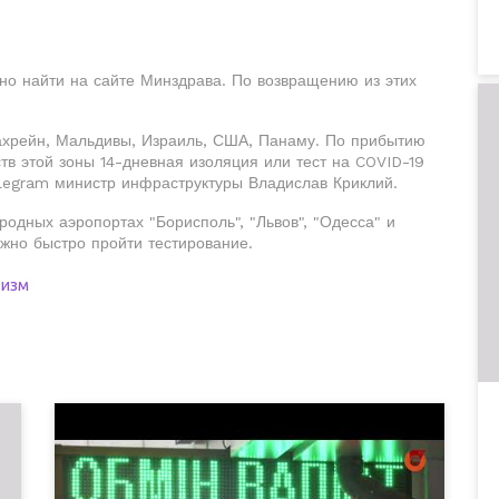
жно найти на сайте Минздрава. По возвращению из этих
ахрейн, Мальдивы, Израиль, США, Панаму. По прибытию
тв этой зоны 14-дневная изоляция или тест на COVID-19
legram министр инфраструктуры Владислав Криклий.
родных аэропортах "Борисполь", "Львов", "Одесса" и
жно быстро пройти тестирование.
ризм