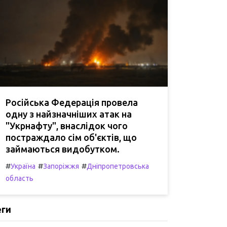
Російська Федерація провела
одну з найзначніших атак на
"Укрнафту", внаслідок чого
постраждало сім об'єктів, що
займаються видобутком.
#
#
#
Україна
Запоріжжя
Дніпропетровська
область
еги