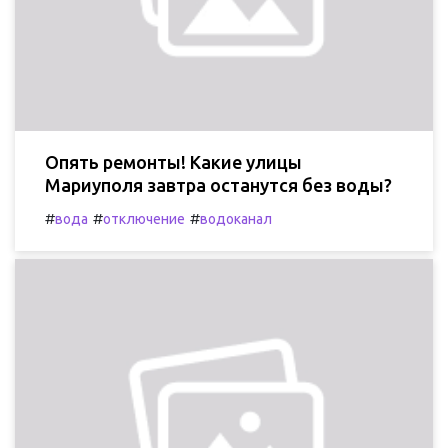
Опять ремонты! Какие улицы
Мариуполя завтра останутся без воды?
#
#
#
вода
отключение
водоканал