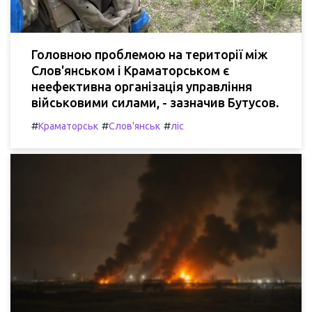
Головною проблемою на території між
Слов'янськом і Краматорськом є
неефективна організація управління
військовими силами, - зазначив Бутусов.
#
#
#
Краматорськ
Слов'янськ
ліс