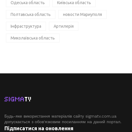
Одеська область
Київська область
Полтавська область
новости Мариуполя
Інфраструктура
Артилерія
Миколаївська область
SIGMA
TV
Будь-яке використання матеріалів сайту sigmatv.com.ua
допускається з обов'язковим посиланням на даний портал.
Підписатися на оновлення