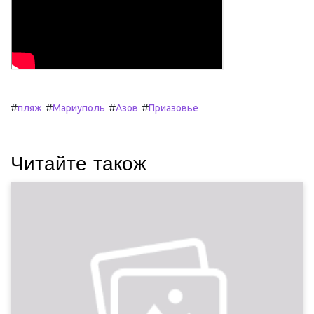
#
#
#
#
пляж
Мариуполь
Азов
Приазовье
Читайте також