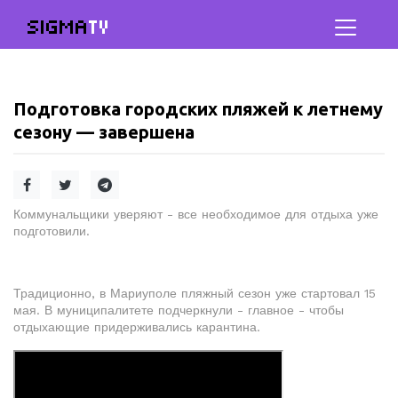
SIGMA
TV
Подготовка городских пляжей к летнему
сезону — завершена
Коммунальщики уверяют - все необходимое для отдыха уже
подготовили.
Традиционно, в Мариуполе пляжный сезон уже стартовал 15
мая. В муниципалитете подчеркнули - главное - чтобы
отдыхающие придерживались карантина.