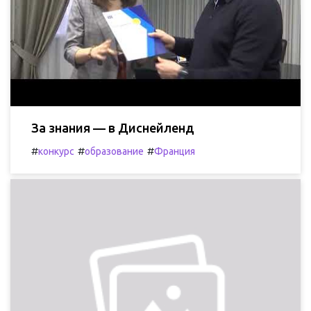
За знания — в Диснейленд
#
#
#
конкурс
образование
Франция