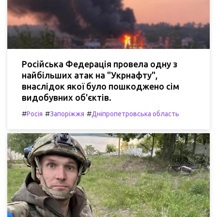
Російська Федерація провела одну з
найбільших атак на "Укрнафту",
внаслідок якої було пошкоджено сім
видобувних об'єктів.
#
#
#
Росія
Запоріжжя
Дніпропетровська область