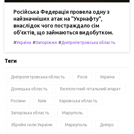
Російська Федерація провела одну з
найзначніших атак на "Укрнафту",
внаслідок чого постраждало сім
об'єктів, що займаються видобутком.
#
#
#
Україна
Запоріжжя
Дніпропетровська область
Теги
Дніпропетровська область
Росія
Україна
Донецька область
Безпілотний літальний апарат
Росіяни
Київ
Харківська область
Запорізька область
Маріуполь
Збройні сили України
Мариуполь
Дніпро