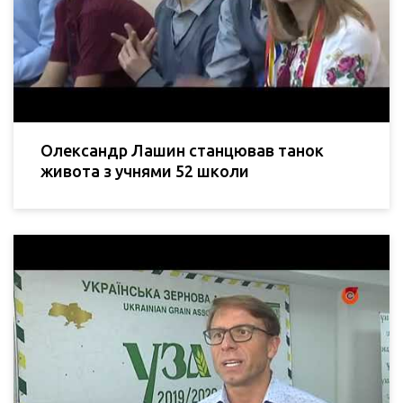
Олександр Лашин станцював танок
живота з учнями 52 школи