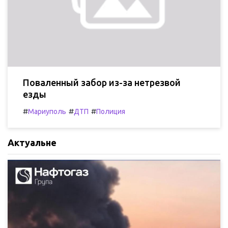
Поваленный забор из-за нетрезвой
езды
#
#
#
Мариуполь
ДТП
Полиция
Актуальне