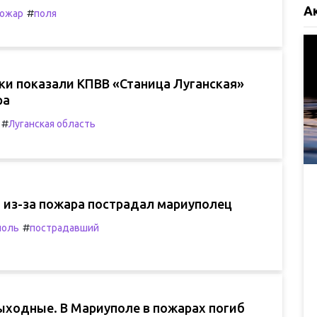
А
#
ожар
поля
ки показали КПВВ «Станица Луганская»
ра
#
Луганская область
из-за пожара пострадал мариуполец
#
поль
пострадавший
ыходные. В Мариуполе в пожарах погиб