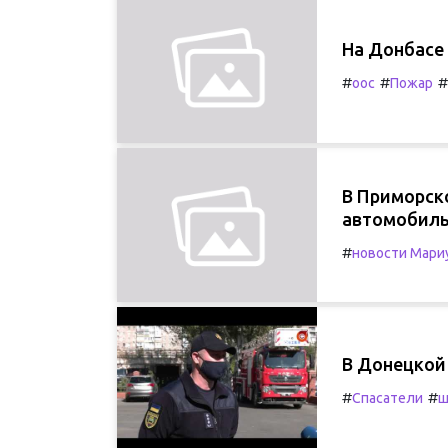
На Донбасе
#
#
#
оос
Пожар
В Приморск
автомобил
#
новости Мари
В Донецкой
#
#
Спасатели
ш