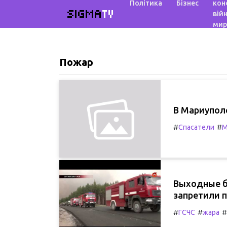
Політика
Бізнес
кон
SIGMA
TV
війн
мир
Пожар
В Мариуполе
#
#
Спасатели
М
Выходные б
запретили 
#
#
#
ГСЧС
жара