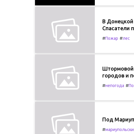
В Донецкой 
Спасатели 
#
#
Пожар
лес
Штормовой 
городов и 
#
#
непогода
По
Под Мариупо
#
мариупольски