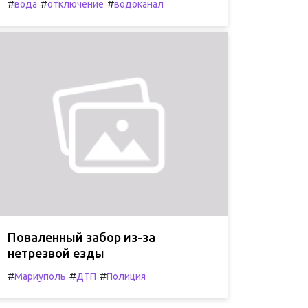
#
#
#
вода
отключение
водоканал
Поваленный забор из-за
нетрезвой езды
#
#
#
Мариуполь
ДТП
Полиция