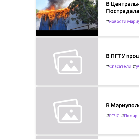
В Централь
Пострадал
#
новости Мари
В ПГТУ прош
#
#
Спасатели
у
В Мариупол
#
#
ГСЧС
Пожар