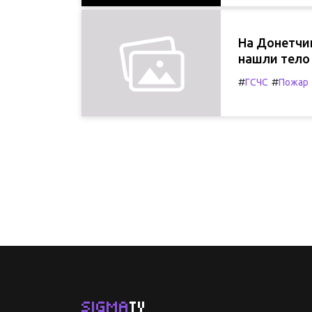
На Донетчи
нашли тело
#
#
ГСЧС
Пожар
SIGMA
TV