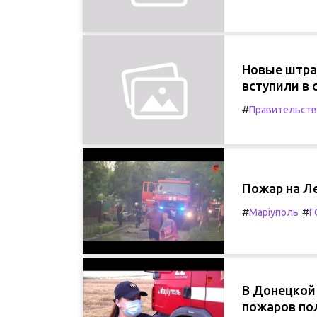
Новые штра
вступили в 
#
Правительств
Пожар на Л
#
#
Маріуполь
Г
В Донецкой 
пожаров по