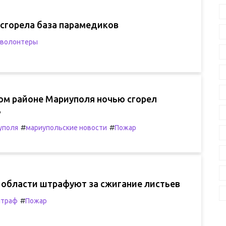
 сгорела база парамедиков
волонтеры
ом районе Мариуполя ночью сгорел
ь
#
#
уполя
мариупольские новости
Пожар
 области штрафуют за сжигание листьев
#
траф
Пожар