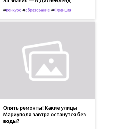
За знания — в Диснейленд
#
#
#
конкурс
образование
Франция
Опять ремонты! Какие улицы
Мариуполя завтра останутся без
воды?