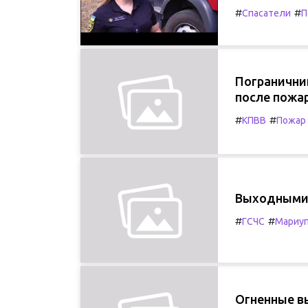
#
#
Спасатели
П
Погранични
после пожа
#
#
КПВВ
Пожар
Выходными 
#
#
ГСЧС
Мариу
Огненные в