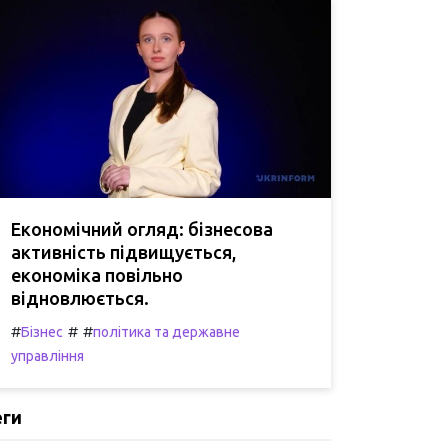
Економічний огляд: бізнесова
активність підвищується,
економіка повільно
відновлюється.
#
#
#
Бізнес
політика та державне
управління
еги