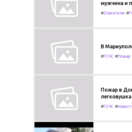
мужчина и 
#
#
Спасатели
Г
В Мариуполе
#
#
ГСЧС
Пожар
Пожар в Дон
легковушка
#
#
ГСЧС
новост