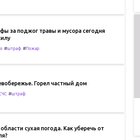
фы за поджог травы и мусора сегодня
силу
#
#
о
штраф
Пожар
евобережье. Горел частный дом
#
СЧС
штраф
области сухая погода. Как уберечь от
ля?