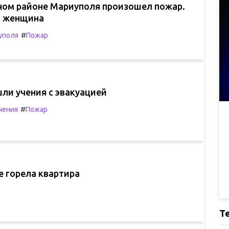
ном районе Мариуполя произошел пожар.
а женщина
#
уполя
Пожар
ли учения с эвакуацией
#
чения
Пожар
е горела квартира
Т