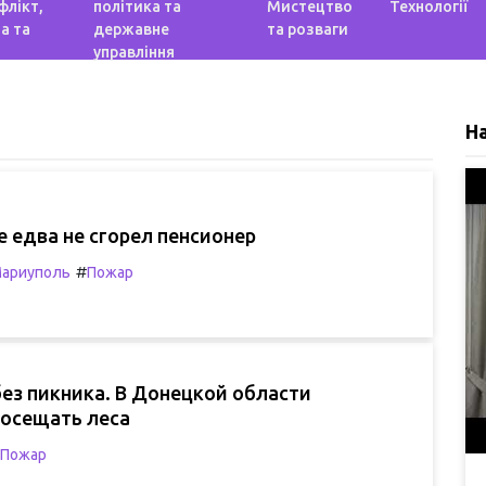
флікт,
політика та
Мистецтво
Технології
а та
державне
та розваги
управління
Н
 едва не сгорел пенсионер
#
ариуполь
Пожар
ез пикника. В Донецкой области
посещать леса
Пожар