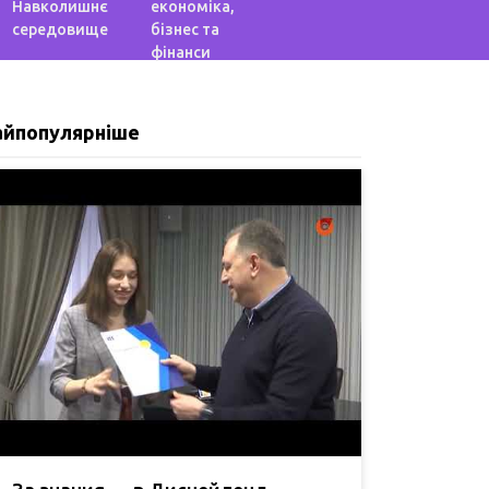
Навколишнє
економіка,
середовище
бізнес та
фінанси
айпопулярніше