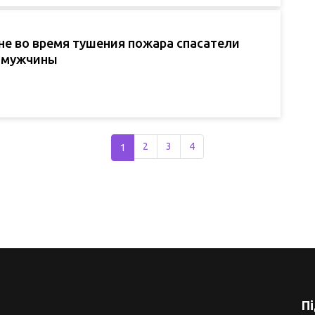
не во время тушения пожара спасатели
 мужчины
1
2
3
4
П