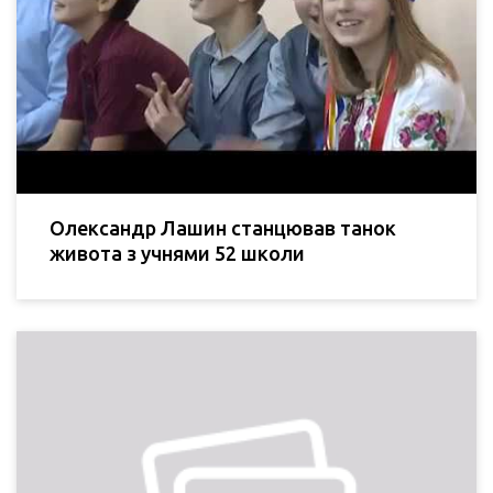
Олександр Лашин станцював танок
живота з учнями 52 школи