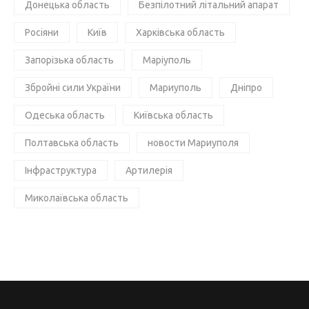
Донецька область
Безпілотний літальний апарат
Росіяни
Київ
Харківська область
Запорізька область
Маріуполь
Збройні сили України
Мариуполь
Дніпро
Одеська область
Київська область
Полтавська область
новости Мариуполя
Інфраструктура
Артилерія
Миколаївська область