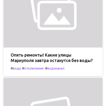
Опять ремонты! Какие улицы
Мариуполя завтра останутся без воды?
#
#
#
вода
отключение
водоканал