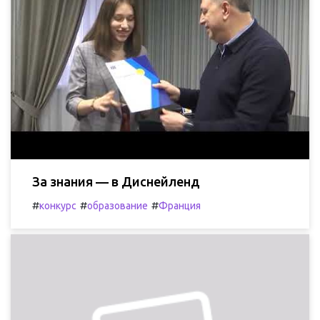
За знания — в Диснейленд
#
#
#
конкурс
образование
Франция