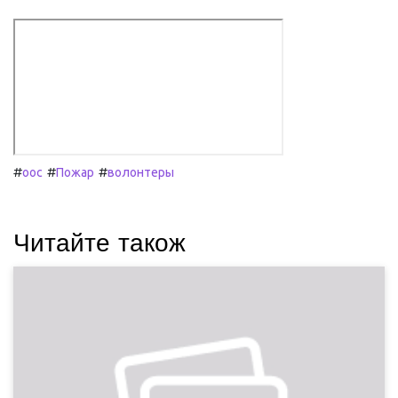
#
#
#
оос
Пожар
волонтеры
Читайте також