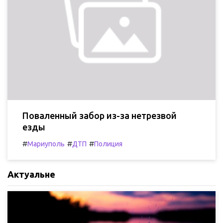
Поваленный забор из-за нетрезвой
езды
#
#
#
Мариуполь
ДТП
Полиция
Актуальне