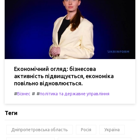
Економічний огляд: бізнесова
активність підвищується, економіка
повільно відновлюється.
#
#
#
Бізнес
політика та державне управління
Теги
Дніпропетровська область
Росія
Україна