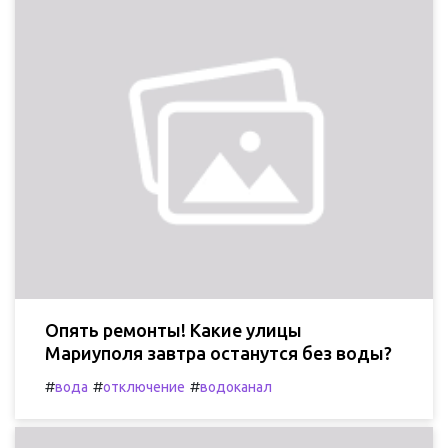
Опять ремонты! Какие улицы
Мариуполя завтра останутся без воды?
#
#
#
вода
отключение
водоканал