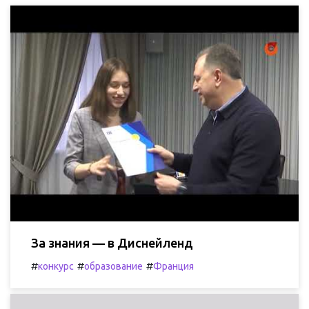
За знания — в Диснейленд
#
#
#
конкурс
образование
Франция