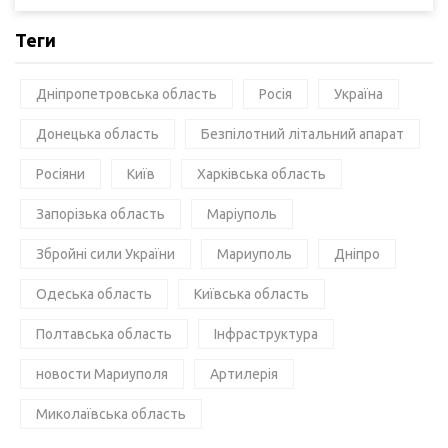
Теги
Дніпропетровська область
Росія
Україна
Донецька область
Безпілотний літальний апарат
Росіяни
Київ
Харківська область
Запорізька область
Маріуполь
Збройні сили України
Мариуполь
Дніпро
Одеська область
Київська область
Полтавська область
Інфраструктура
новости Мариуполя
Артилерія
Миколаївська область