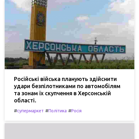
Російські війська планують здійснити
удари безпілотниками по автомобілям
та зонам їх скупчення в Херсонській
області.
#
#
#
супермаркет
Політика
Росія