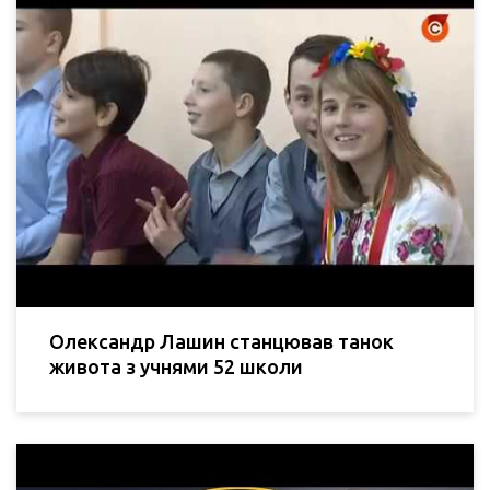
Олександр Лашин станцював танок
живота з учнями 52 школи