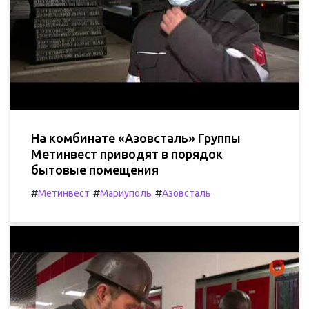
На комбинате «Азовсталь» Группы
Метинвест приводят в порядок
бытовые помещения
#
#
#
Метинвест
Мариуполь
Азовсталь