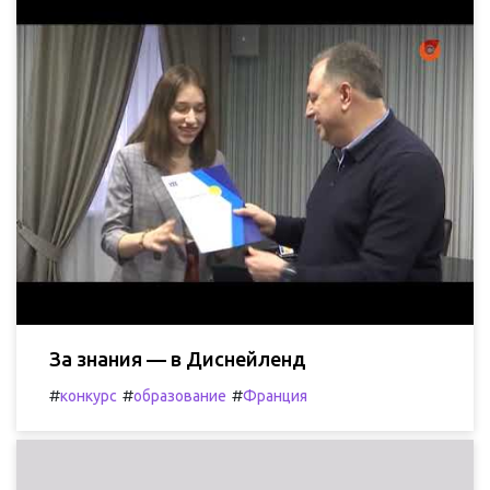
За знания — в Диснейленд
#
#
#
конкурс
образование
Франция