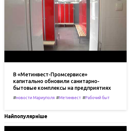
В «Метинвест-Промсервисе»
капитально обновили санитарно-
бытовые комплексы на предприятиях
#
#
#
новости Мариуполя
Метинвест
Рабочий быт
Найпопулярніше