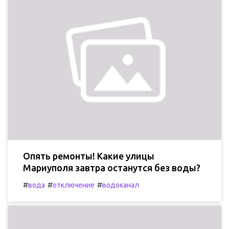
Опять ремонты! Какие улицы
Мариуполя завтра останутся без воды?
#
#
#
вода
отключение
водоканал