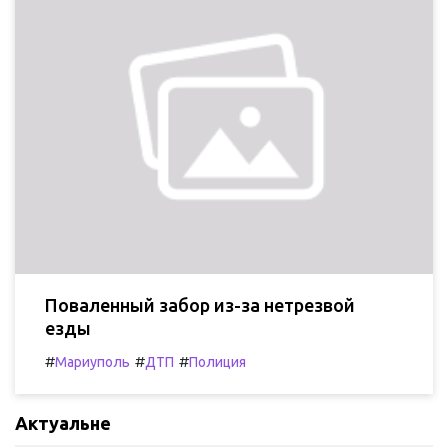
Поваленный забор из-за нетрезвой
езды
#
#
#
Мариуполь
ДТП
Полиция
Актуальне