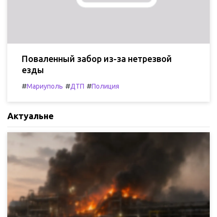
Поваленный забор из-за нетрезвой
езды
#
#
#
Мариуполь
ДТП
Полиция
Актуальне