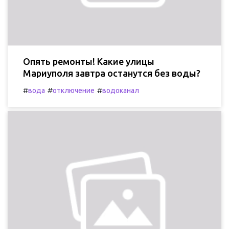
Опять ремонты! Какие улицы
Мариуполя завтра останутся без воды?
#
#
#
вода
отключение
водоканал