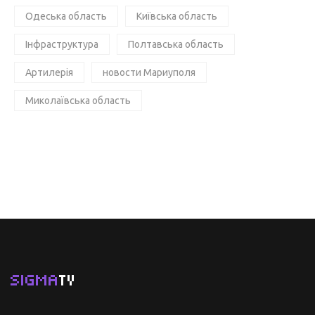
Одеська область
Київська область
Інфраструктура
Полтавська область
Артилерія
новости Мариуполя
Миколаївська область
SIGMA
TV