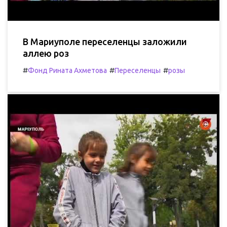
В Мариуполе переселенцы заложили
аллею роз
#
#
#
Фонд Рината Ахметова
Переселенцы
розы