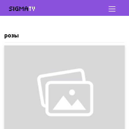
SIGMA
TV
розы