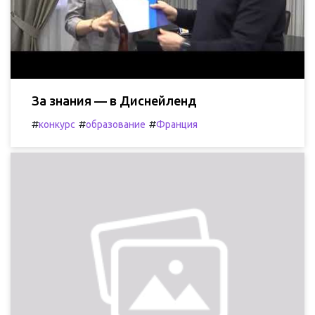
За знания — в Диснейленд
#
#
#
конкурс
образование
Франция