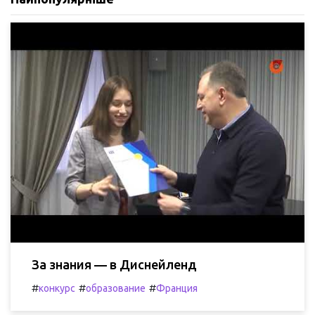
За знания — в Диснейленд
#
#
#
конкурс
образование
Франция