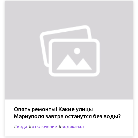
Опять ремонты! Какие улицы
Мариуполя завтра останутся без воды?
#
#
#
вода
отключение
водоканал