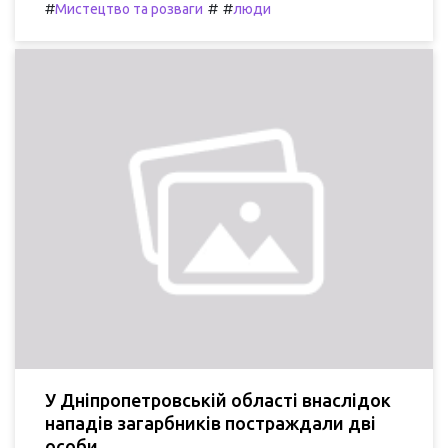
#
#
#
Мистецтво та розваги
люди
У Дніпропетровській області внаслідок
нападів загарбників постраждали дві
особи.