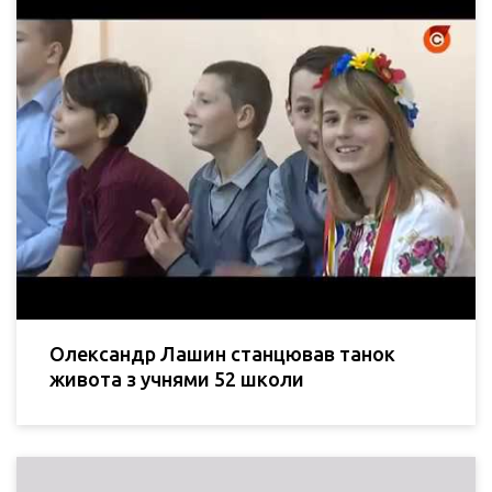
Олександр Лашин станцював танок
живота з учнями 52 школи