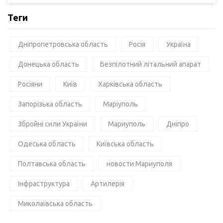
Теги
Дніпропетровська область
Росія
Україна
Донецька область
Безпілотний літальний апарат
Росіяни
Київ
Харківська область
Запорізька область
Маріуполь
Збройні сили України
Мариуполь
Дніпро
Одеська область
Київська область
Полтавська область
новости Мариуполя
Інфраструктура
Артилерія
Миколаївська область