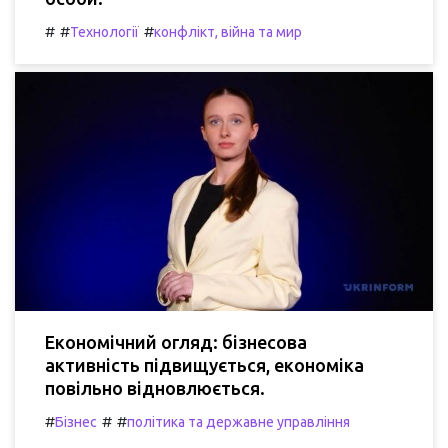
#
#
#
Технології
конфлікт, війна та мир
Економічний огляд: бізнесова
активність підвищується, економіка
повільно відновлюється.
#
#
#
Бізнес
політика та державне управління