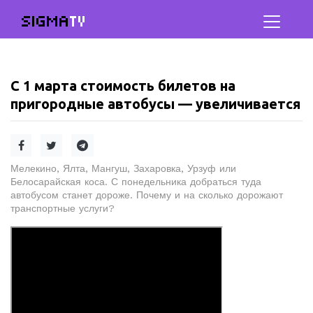
SIGMA
TV
С 1 марта стоимость билетов на
пригородные автобусы — увеличивается
Мелекино, Ялта, Мангуш, Захаровка, Урзуф или
Белосарайская коса. С понедельника добраться туда
автобусом станет дороже. Почему и на сколько дорожают
транспортные услуги?