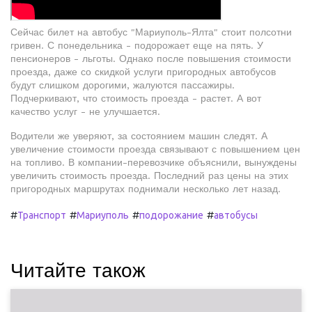
Сейчас билет на автобус "Мариуполь-Ялта" стоит полсотни
гривен. С понедельника - подорожает еще на пять. У
пенсионеров - льготы. Однако после повышения стоимости
проезда, даже со скидкой услуги пригородных автобусов
будут слишком дорогими, жалуются пассажиры.
Подчеркивают, что стоимость проезда - растет. А вот
качество услуг - не улучшается.
Водители же уверяют, за состоянием машин следят. А
увеличение стоимости проезда связывают с повышением цен
на топливо. В компании-перевозчике объяснили, вынуждены
увеличить стоимость проезда. Последний раз цены на этих
пригородных маршрутах поднимали несколько лет назад.
#
#
#
#
Транспорт
Мариуполь
подорожание
автобусы
Читайте також