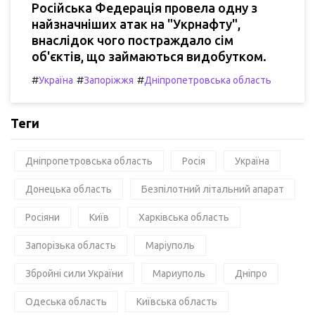
Російська Федерація провела одну з
найзначніших атак на "Укрнафту",
внаслідок чого постраждало сім
об'єктів, що займаються видобутком.
#
#
#
Україна
Запоріжжя
Дніпропетровська область
Теги
Дніпропетровська область
Росія
Україна
Донецька область
Безпілотний літальний апарат
Росіяни
Київ
Харківська область
Запорізька область
Маріуполь
Збройні сили України
Мариуполь
Дніпро
Одеська область
Київська область