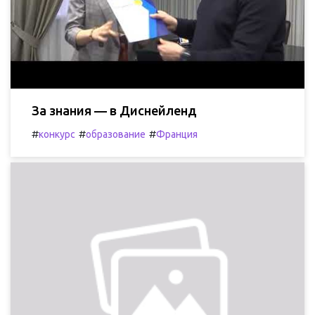
За знания — в Диснейленд
#
#
#
конкурс
образование
Франция