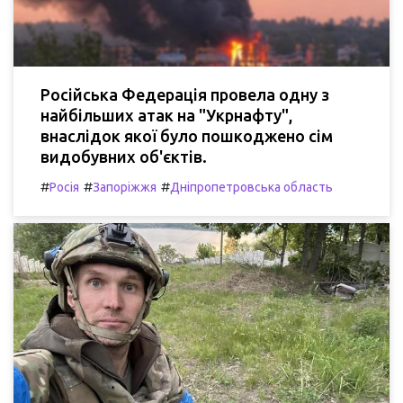
Російська Федерація провела одну з
найбільших атак на "Укрнафту",
внаслідок якої було пошкоджено сім
видобувних об'єктів.
#
#
#
Росія
Запоріжжя
Дніпропетровська область