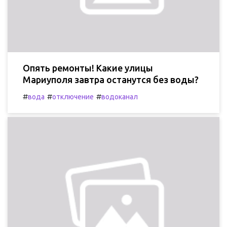
Опять ремонты! Какие улицы
Мариуполя завтра останутся без воды?
#
#
#
вода
отключение
водоканал