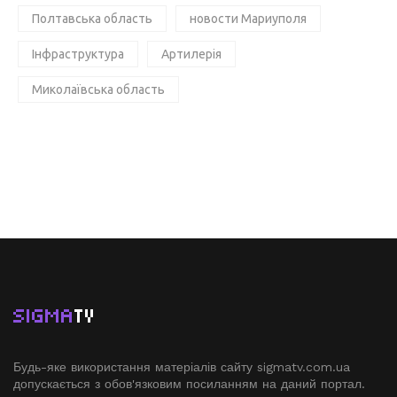
Полтавська область
новости Мариуполя
Інфраструктура
Артилерія
Миколаївська область
SIGMA
TV
Будь-яке використання матеріалів сайту sigmatv.com.ua
допускається з обов'язковим посиланням на даний портал.