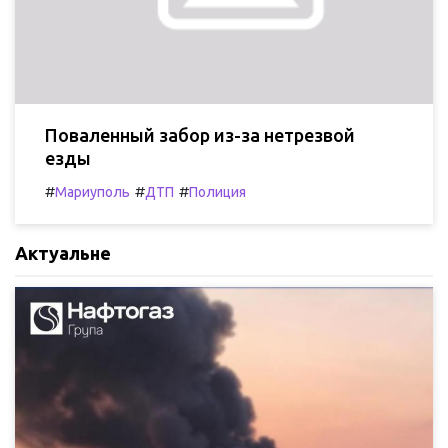
Поваленный забор из-за нетрезвой
езды
#
#
#
Мариуполь
ДТП
Полиция
Актуальне