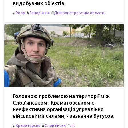
видобувних об'єктів.
#
#
#
Росія
Запоріжжя
Дніпропетровська область
Головною проблемою на території між
Слов'янськом і Краматорськом є
неефективна організація управління
військовими силами, - зазначив Бутусов.
#
#
#
Краматорськ
Слов'янськ
ліс