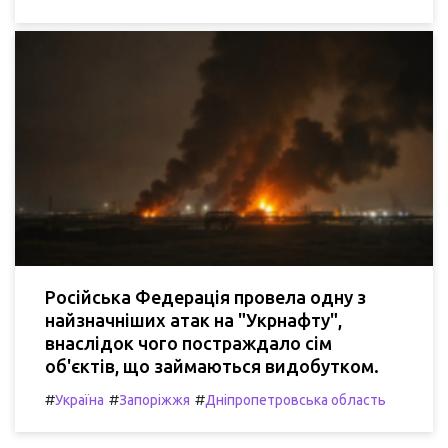
Російська Федерація провела одну з
найзначніших атак на "Укрнафту",
внаслідок чого постраждало сім
об'єктів, що займаються видобутком.
#
#
#
Україна
Запоріжжя
Дніпропетровська область