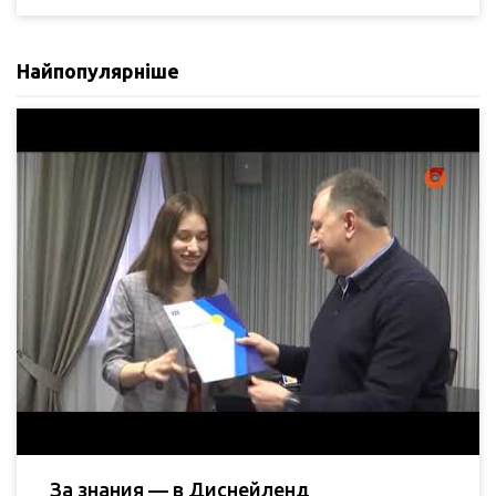
Найпопулярніше
За знания — в Диснейленд