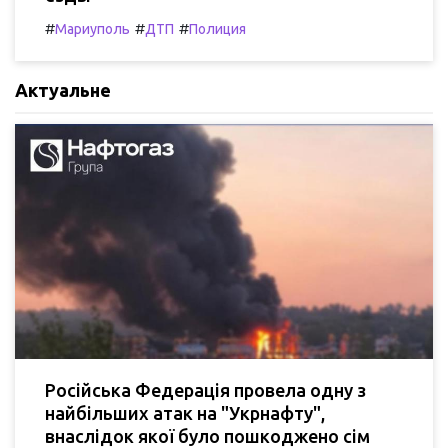
#
#
#
Мариуполь
ДТП
Полиция
Актуальне
Російська Федерація провела одну з
найбільших атак на "Укрнафту",
внаслідок якої було пошкоджено сім