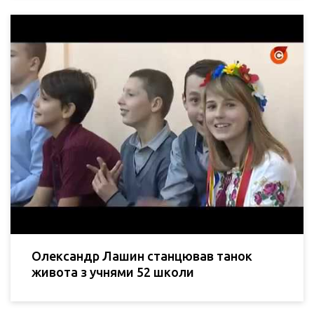
Олександр Лашин станцював танок
живота з учнями 52 школи