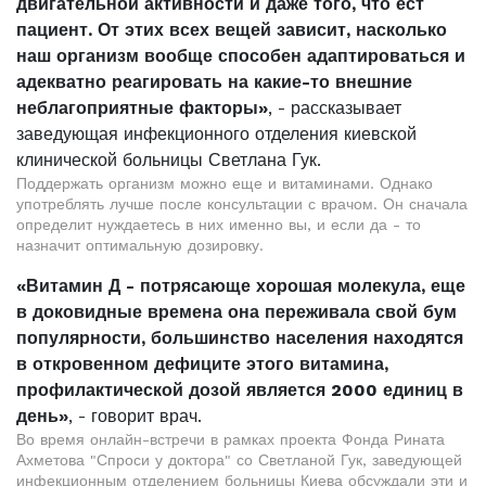
двигательной активности и даже того, что ест
пациент. От этих всех вещей зависит, насколько
наш организм вообще способен адаптироваться и
адекватно реагировать на какие-то внешние
неблагоприятные факторы»
, - рассказывает
заведующая инфекционного отделения киевской
клинической больницы Светлана Гук.
Поддержать организм можно еще и витаминами. Однако
употреблять лучше после консультации с врачом. Он сначала
определит нуждаетесь в них именно вы, и если да - то
назначит оптимальную дозировку.
«Витамин Д - потрясающе хорошая молекула, еще
в доковидные времена она переживала свой бум
популярности, большинство населения находятся
в откровенном дефиците этого витамина,
профилактической дозой является 2000 единиц в
день»
, - говорит врач.
Во время онлайн-встречи в рамках проекта Фонда Рината
Ахметова "Спроси у доктора" со Светланой Гук, заведующей
инфекционным отделением больницы Киева обсуждали эти и