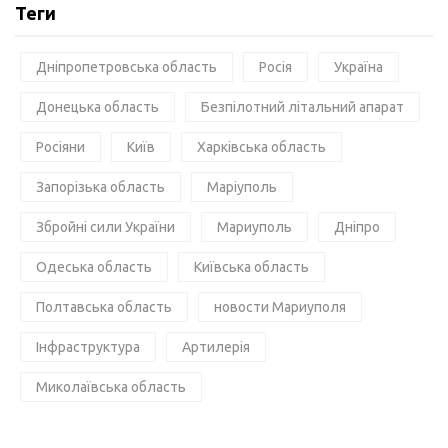
Теги
Дніпропетровська область
Росія
Україна
Донецька область
Безпілотний літальний апарат
Росіяни
Київ
Харківська область
Запорізька область
Маріуполь
Збройні сили України
Мариуполь
Дніпро
Одеська область
Київська область
Полтавська область
новости Мариуполя
Інфраструктура
Артилерія
Миколаївська область