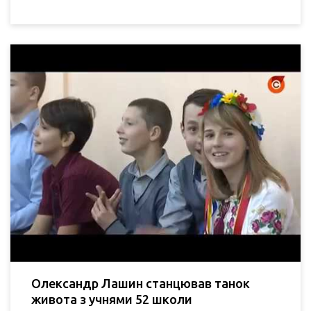
Олександр Лашин станцював танок
живота з учнями 52 школи