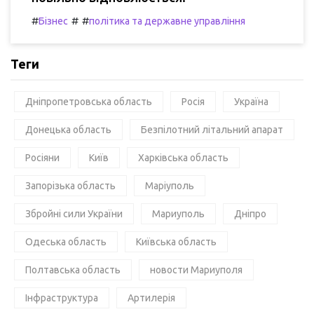
#
#
#
Бізнес
політика та державне управління
Теги
Дніпропетровська область
Росія
Україна
Донецька область
Безпілотний літальний апарат
Росіяни
Київ
Харківська область
Запорізька область
Маріуполь
Збройні сили України
Мариуполь
Дніпро
Одеська область
Київська область
Полтавська область
новости Мариуполя
Інфраструктура
Артилерія