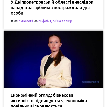
У Дніпропетровській області внаслідок
нападів загарбників постраждали дві
особи.
#
#
#
Технології
конфлікт, війна та мир
Економічний огляд: бізнесова
активність підвищується, економіка
повільно відновлюється.