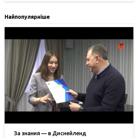
Найпопулярніше
За знания — в Диснейленд