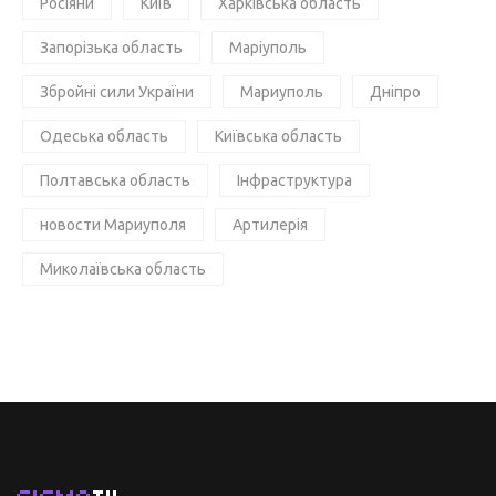
Росіяни
Київ
Харківська область
Запорізька область
Маріуполь
Збройні сили України
Мариуполь
Дніпро
Одеська область
Київська область
Полтавська область
Інфраструктура
новости Мариуполя
Артилерія
Миколаївська область