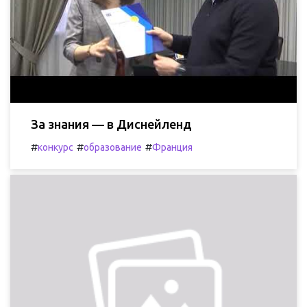
За знания — в Диснейленд
#
#
#
конкурс
образование
Франция