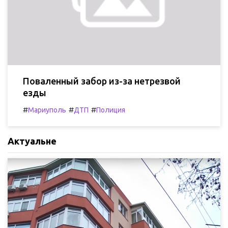
Поваленный забор из-за нетрезвой
езды
#
#
#
Мариуполь
ДТП
Полиция
Актуальне