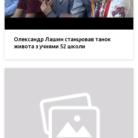
Олександр Лашин станцював танок
живота з учнями 52 школи