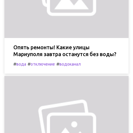
Опять ремонты! Какие улицы
Мариуполя завтра останутся без воды?
#
#
#
вода
отключение
водоканал