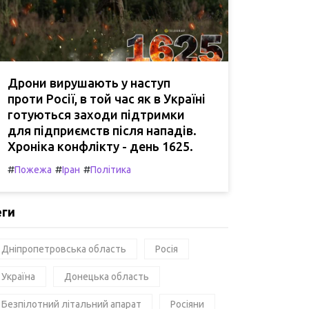
Дрони вирушають у наступ
проти Росії, в той час як в Україні
готуються заходи підтримки
для підприємств після нападів.
Хроніка конфлікту - день 1625.
#
#
#
Пожежа
Іран
Політика
еги
Дніпропетровська область
Росія
Україна
Донецька область
Безпілотний літальний апарат
Росіяни