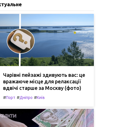
ктуальне
Чарівні пейзажі здивують вас: це
вражаюче місце для релаксації
вдвічі старше за Москву (фото)
#
#
#
Порт
Дніпро
Київ