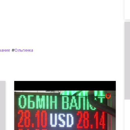
#
вание
Ольгинка