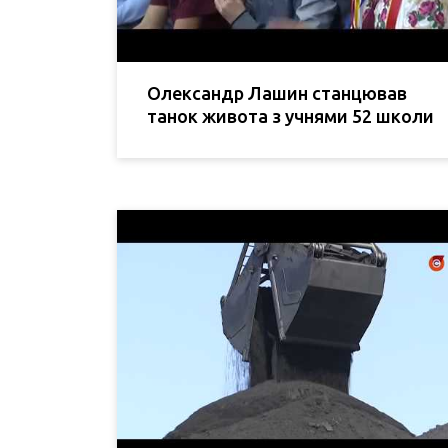
Олександр Лашин станцював
танок живота з учнями 52 школи