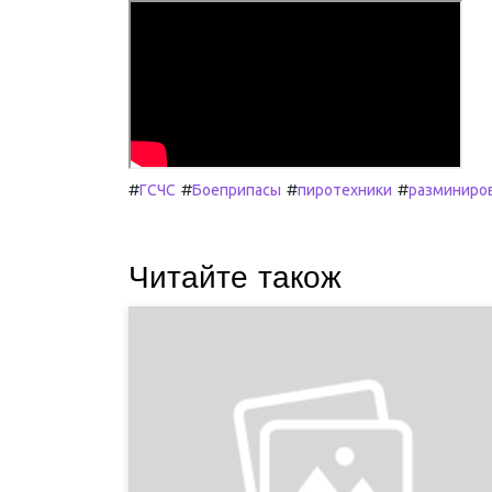
#
#
#
#
ГСЧС
Боеприпасы
пиротехники
разминиро
Читайте також