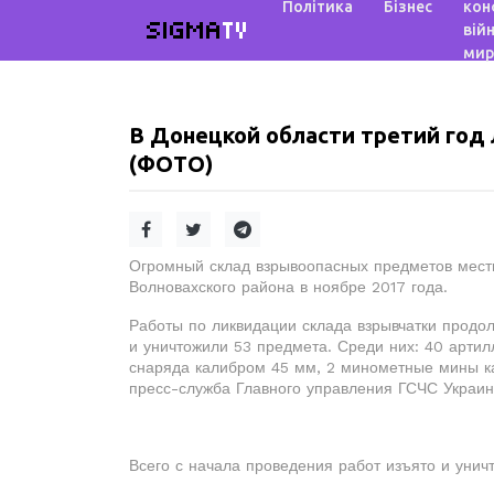
Політика
Бізнес
кон
SIGMA
TV
війн
мир
В Донецкой области третий год
(ФОТО)
Огромный склад взрывоопасных предметов мест
Волновахского района в ноябре 2017 года.
Работы по ликвидации склада взрывчатки продол
и уничтожили 53 предмета. Среди них: 40 артил
снаряда калибром 45 мм, 2 минометные мины к
пресс-служба Главного управления ГСЧС Украин
Всего с начала проведения работ изъято и уни