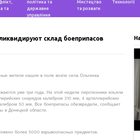
флікт,
політика та
Мистецтво
Технології
а та
державне
та розваги
управління
 ликвидируют склад боеприпасов
Н
ные жители нашли в поле возле села Ольгинка
жаются уже три года. На этой неделе пиротехники изъяли
лерийских снарядов калибром 210 мм, 4 артиллерийских
алибром 50 мм. Все боеприпасы обезвредили, сообщает
ы в Донецкой области.
чтожено более 5000 взрывоопасных предметов.