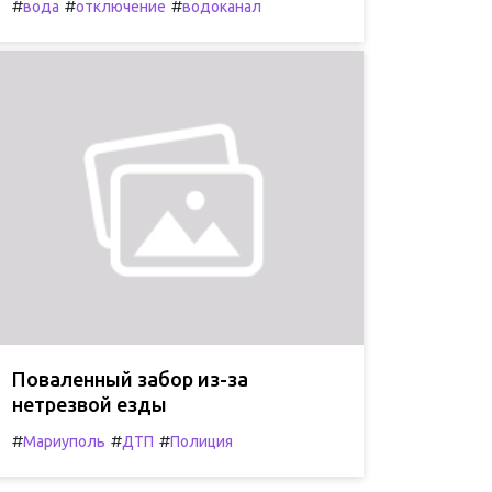
#
#
#
вода
отключение
водоканал
Поваленный забор из-за
нетрезвой езды
#
#
#
Мариуполь
ДТП
Полиция