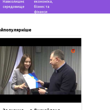
Навколишнє
економіка,
середовище
бізнес та
фінанси
айпопулярніше