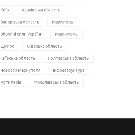
Київ
Харківська область
Запорізька область
Маріуполь
Збройні сили України
Мариуполь
Дніпро
Одеська область
Київська область
Полтавська область
новости Мариуполя
Інфраструктура
Артилерія
Миколаївська область