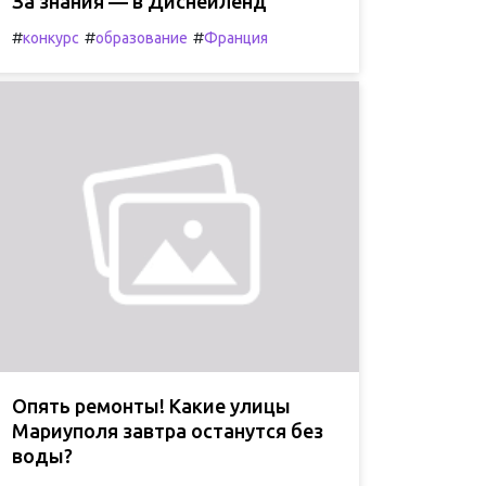
За знания — в Диснейленд
#
#
#
конкурс
образование
Франция
Опять ремонты! Какие улицы
Мариуполя завтра останутся без
воды?