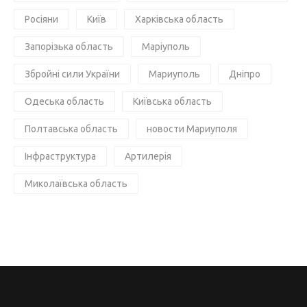
Росіяни
Київ
Харківська область
Запорізька область
Маріуполь
Збройні сили України
Мариуполь
Дніпро
Одеська область
Київська область
Полтавська область
новости Мариуполя
Інфраструктура
Артилерія
Миколаївська область