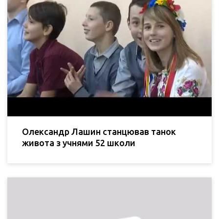
Олександр Лашин станцював танок
живота з учнями 52 школи