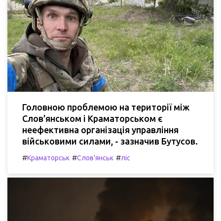
Головною проблемою на території між
Слов'янськом і Краматорськом є
неефективна організація управління
військовими силами, - зазначив Бутусов.
#
#
#
Краматорськ
Слов'янськ
ліс