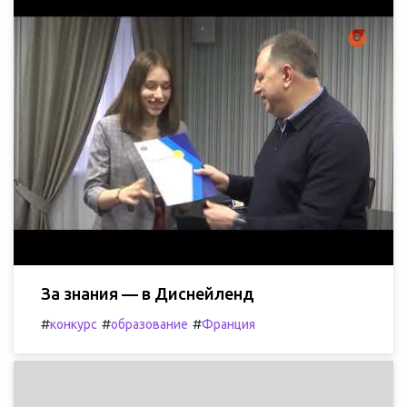
За знания — в Диснейленд
#
#
#
конкурс
образование
Франция