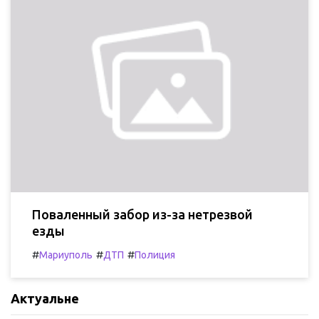
Поваленный забор из-за нетрезвой
езды
#
#
#
Мариуполь
ДТП
Полиция
Актуальне