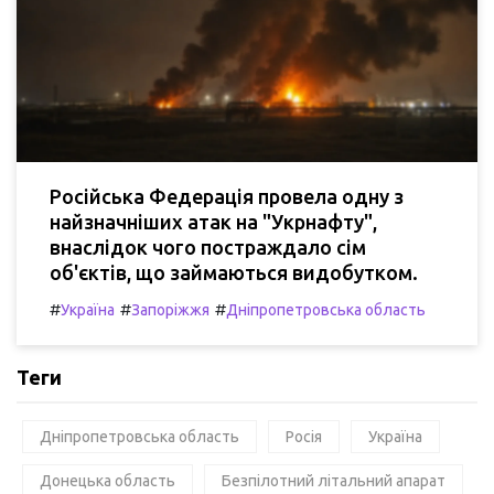
Російська Федерація провела одну з
найзначніших атак на "Укрнафту",
внаслідок чого постраждало сім
об'єктів, що займаються видобутком.
#
#
#
Україна
Запоріжжя
Дніпропетровська область
Теги
Дніпропетровська область
Росія
Україна
Донецька область
Безпілотний літальний апарат