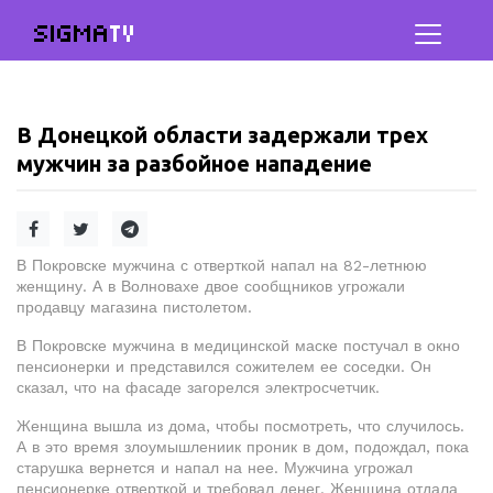
SIGMA
TV
В Донецкой области задержали трех
мужчин за разбойное нападение
В Покровске мужчина с отверткой напал на 82-летнюю
женщину. А в Волновахе двое сообщников угрожали
продавцу магазина пистолетом.
В Покровске мужчина в медицинской маске постучал в окно
пенсионерки и представился сожителем ее соседки. Он
сказал, что на фасаде загорелся электросчетчик.
Женщина вышла из дома, чтобы посмотреть, что случилось.
А в это время злоумышлениик проник в дом, подождал, пока
старушка вернется и напал на нее. Мужчина угрожал
пенсионерке отверткой и требовал денег. Женщина отдала