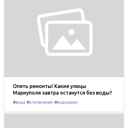
Опять ремонты! Какие улицы
Мариуполя завтра останутся без воды?
#
#
#
вода
отключение
водоканал