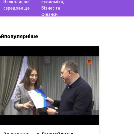
Навколишнє
економіка,
середовище
бізнес та
фінанси
айпопулярніше