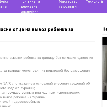
флікт,
політика та
Мистецтво
Технології
а та
державне
та розваги
управління
ласие отца на вывоз ребенка за
Н
ожно вывезти ребенка за границу без согласия одного из
нка за границу может один из родителей без разрешения
ом ЗАГСа, с указанием оснований внесения сведений об
ного кодекса Украины;
нная государственным или частным исполнителем;
а вывоз ребенка из Украины;
дителей недееспособным;
павшим;