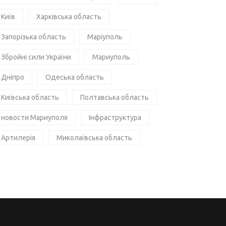
Київ
Харківська область
Запорізька область
Маріуполь
Збройні сили України
Мариуполь
Дніпро
Одеська область
Київська область
Полтавська область
новости Мариуполя
Інфраструктура
Артилерія
Миколаївська область