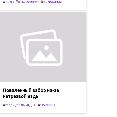
#
#
#
вода
отключение
водоканал
Поваленный забор из-за
нетрезвой езды
#
#
#
Мариуполь
ДТП
Полиция