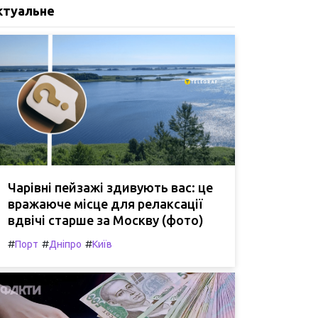
ктуальне
Чарівні пейзажі здивують вас: це
вражаюче місце для релаксації
вдвічі старше за Москву (фото)
#
#
#
Порт
Дніпро
Київ