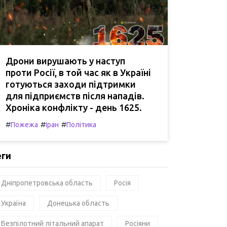
Дрони вирушають у наступ
проти Росії, в той час як в Україні
готуються заходи підтримки
для підприємств після нападів.
Хроніка конфлікту - день 1625.
#
#
#
Пожежа
Іран
Політика
еги
Дніпропетровська область
Росія
Україна
Донецька область
Безпілотний літальний апарат
Росіяни