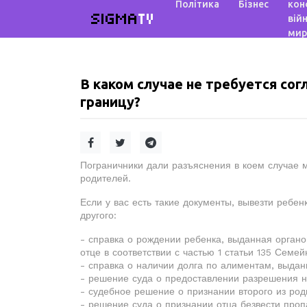
Політика
Бізнес
кон
SIGMA
TV
війн
мир
В каком случае не требуется сог
границу?
Пограничники дали разъяснения в коем случае м
родителей.
Если у вас есть такие документы, вывезти ребе
другого:
- справка о рождении ребенка, выданная орган
отце в соответствии с частью 1 статьи 135 Семей
- справка о наличии долга по алиментам, выда
- решение суда о предоставлении разрешения н
- судебное решение о признании второго из ро
- решение суда о признании отца безвести про