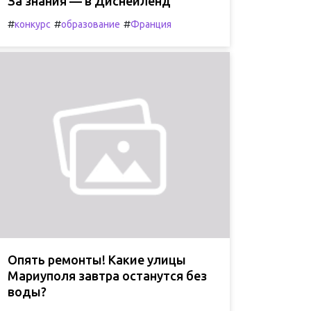
За знания — в Диснейленд
#
#
#
конкурс
образование
Франция
Опять ремонты! Какие улицы
Мариуполя завтра останутся без
воды?