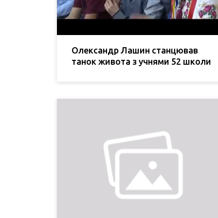
Олександр Лашин станцював
танок живота з учнями 52 школи