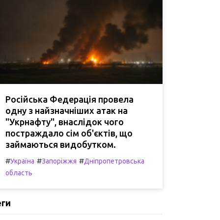
Російська Федерація провела
одну з найзначніших атак на
"Укрнафту", внаслідок чого
постраждало сім об'єктів, що
займаються видобутком.
#
#
#
Україна
Запоріжжя
Дніпропетровська
область
еги