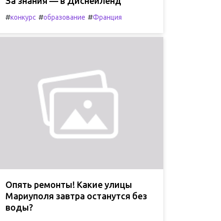
За знания — в Диснейленд
#
#
#
конкурс
образование
Франция
Опять ремонты! Какие улицы
Мариуполя завтра останутся без
воды?