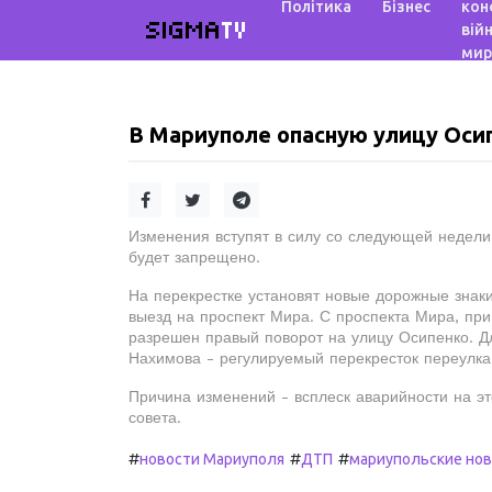
Політика
Бізнес
кон
SIGMA
TV
війн
мир
В Мариуполе опасную улицу Оси
Изменения вступят в силу со следующей недели
будет запрещено.
На перекрестке установят новые дорожные знак
выезд на проспект Мира. С проспекта Мира, при
разрешен правый поворот на улицу Осипенко. Д
Нахимова - регулируемый перекресток переулка
Причина изменений - всплеск аварийности на э
совета.
#
#
#
новости Мариуполя
ДТП
мариупольские но