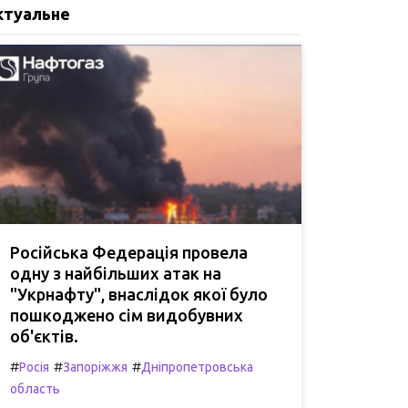
ктуальне
Російська Федерація провела
одну з найбільших атак на
"Укрнафту", внаслідок якої було
пошкоджено сім видобувних
об'єктів.
#
#
#
Росія
Запоріжжя
Дніпропетровська
область