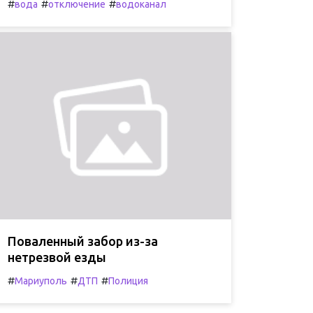
#
#
#
вода
отключение
водоканал
Поваленный забор из-за
нетрезвой езды
#
#
#
Мариуполь
ДТП
Полиция