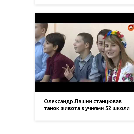
Олександр Лашин станцював
танок живота з учнями 52 школи