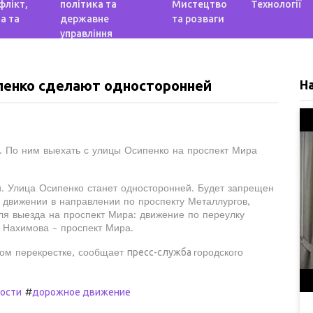
флікт,
політика та
Мистецтво
Технології
а та
державне
та розваги
управління
пенко сделают односторонней
Н
. По ним выехать с улицы Осипенко на проспект Мира
и. Улица Осипенко станет односторонней. Будет запрещен
 движении в направлении по проспекту Металлургов,
ля выезда на проспект Мира: движение по переулку
 Нахимова - проспект Мира.
том перекрестке, сообщает
пресс-служба
городского
#
вости
дорожное движение