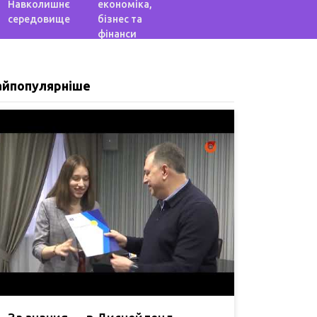
Навколишнє
економіка,
середовище
бізнес та
фінанси
айпопулярніше