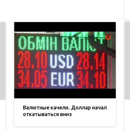
Валютные качели. Доллар начал
откатываться вниз