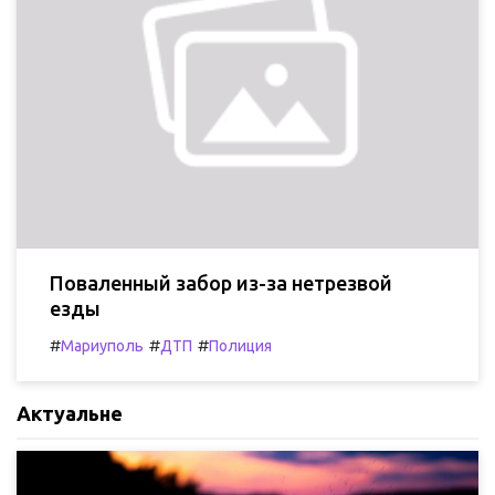
Поваленный забор из-за нетрезвой
езды
#
#
#
Мариуполь
ДТП
Полиция
Актуальне