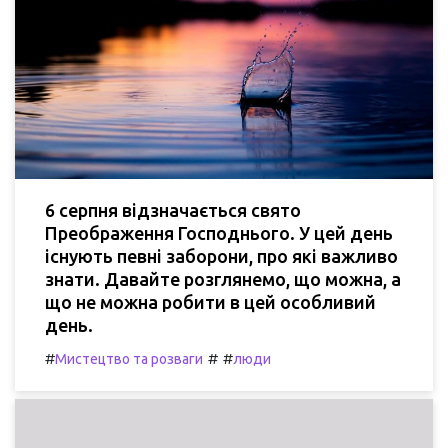
6 серпня відзначається свято
Преображення Господнього. У цей день
існують певні заборони, про які важливо
знати. Давайте розглянемо, що можна, а
що не можна робити в цей особливий
день.
#
#
#
Мистецтво та розваги
люди