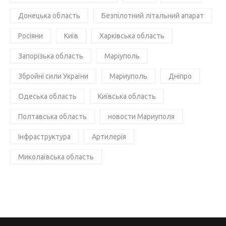
Донецька область
Безпілотний літальний апарат
Росіяни
Київ
Харківська область
Запорізька область
Маріуполь
Збройні сили України
Мариуполь
Дніпро
Одеська область
Київська область
Полтавська область
новости Мариуполя
Інфраструктура
Артилерія
Миколаївська область