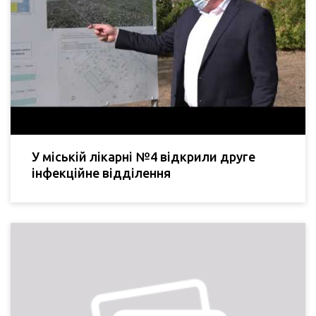
У міській лікарні №4 відкрили друге
інфекційне відділення