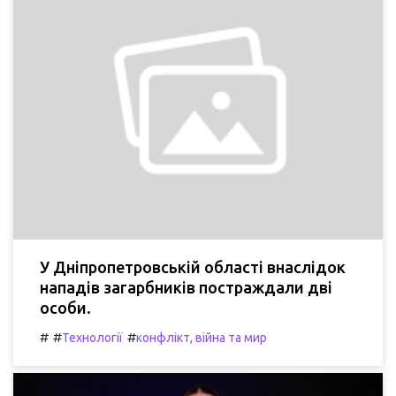
У Дніпропетровській області внаслідок
нападів загарбників постраждали дві
особи.
#
#
#
Технології
конфлікт, війна та мир