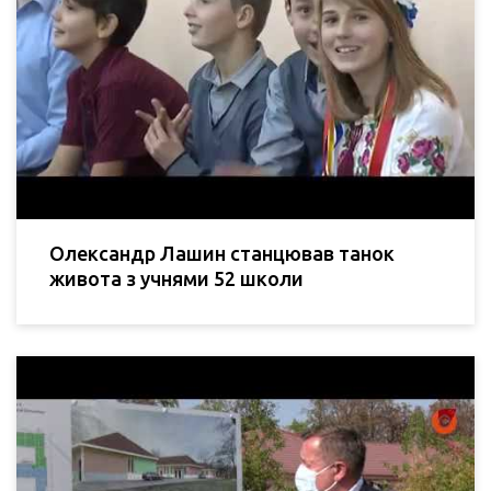
Олександр Лашин станцював танок
живота з учнями 52 школи