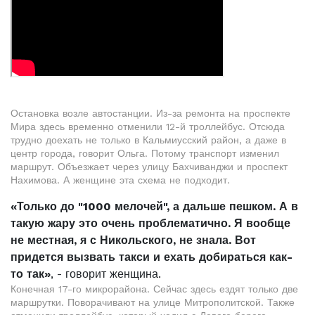
Остановка возле автостанции. Из-за ремонта на проспекте
Мира здесь временно отменили 12-й троллейбус. Отсюда
трудно доехать не только в Кальмиусский район, а даже в
центр города, говорит Ольга. Потому транспорт изменил
маршрут. Объезжает через улицу Бахчиванджи и проспект
Нахимова. А женщине эта схема не подходит.
«Только до "1000 мелочей", а дальше пешком. А в
такую жару это очень проблематично. Я вообще
не местная, я с Никольского, не знала. Вот
придется вызвать такси и ехать добираться как-
то так»
, - говорит женщина.
Конечная 17-го микрорайона. Сейчас здесь ездят только две
маршрутки. Поворачивают на улице Митрополитской. Также