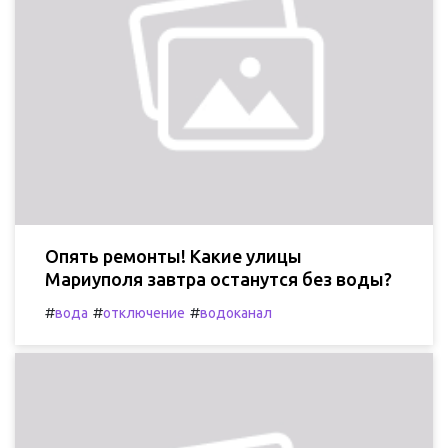
Опять ремонты! Какие улицы
Мариуполя завтра останутся без воды?
#
#
#
вода
отключение
водоканал