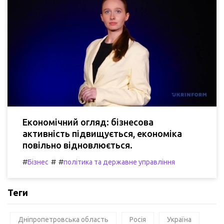
Економічний огляд: бізнесова
активність підвищується, економіка
повільно відновлюється.
#
#
#
Бізнес
політика та державне управління
Теги
Дніпропетровська область
Росія
Україна