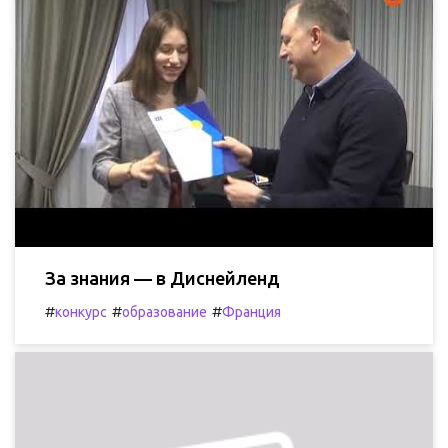
За знания — в Диснейленд
#
#
#
конкурс
образование
Франция