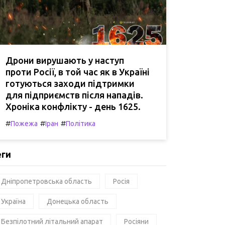
Дрони вирушають у наступ
проти Росії, в той час як в Україні
готуються заходи підтримки
для підприємств після нападів.
Хроніка конфлікту - день 1625.
#
#
#
Пожежа
Іран
Політика
еги
Дніпропетровська область
Росія
Україна
Донецька область
Безпілотний літальний апарат
Росіяни