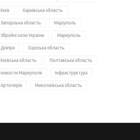
Київ
Харківська область
Запорізька область
Маріуполь
Збройні сили України
Мариуполь
Дніпро
Одеська область
Київська область
Полтавська область
новости Мариуполя
Інфраструктура
Артилерія
Миколаївська область