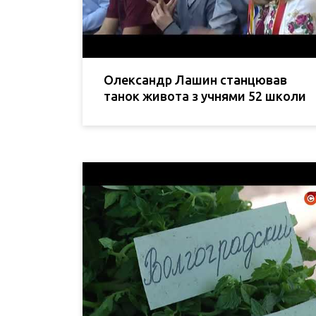
Олександр Лашин станцював
танок живота з учнями 52 школи