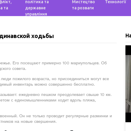
флікт,
політика та
Мистецтво
Технології
а та
державне
та розваги
управління
ндинавской ходьбы
Н
режье. Его посещают примерно 100 мариупольцев. Об
ского совета.
люди пожилого возраста, но присоединиться могут все
одимый инвентарь можно совершенно бесплатно.
казывает: ежедневно пешком преодолевает свыше 10 км.
Летом с единомышленниками ходит вдоль пляжа,
 военный. Он не только проводит регулярные разминки и
стников на новые свершения.