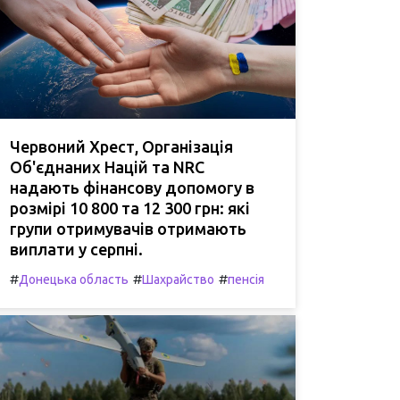
Червоний Хрест, Організація
Об'єднаних Націй та NRC
надають фінансову допомогу в
розмірі 10 800 та 12 300 грн: які
групи отримувачів отримають
виплати у серпні.
#
#
#
Донецька область
Шахрайство
пенсія