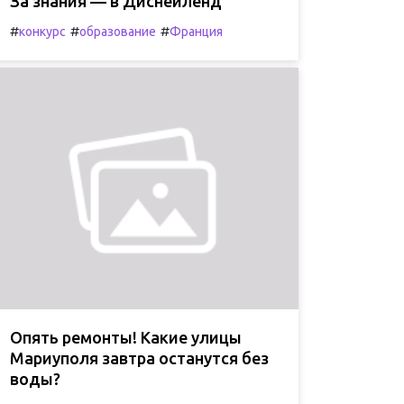
За знания — в Диснейленд
#
#
#
конкурс
образование
Франция
Опять ремонты! Какие улицы
Мариуполя завтра останутся без
воды?