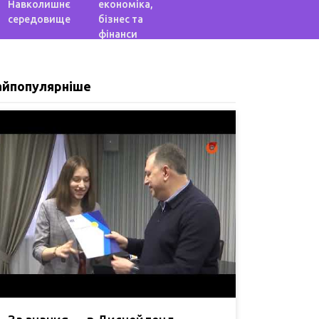
Навколишнє
економіка,
середовище
бізнес та
фінанси
айпопулярніше