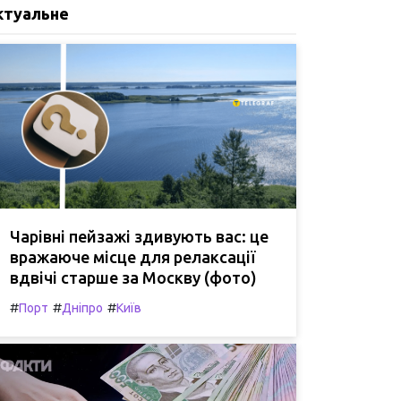
ктуальне
Чарівні пейзажі здивують вас: це
вражаюче місце для релаксації
вдвічі старше за Москву (фото)
#
#
#
Порт
Дніпро
Київ