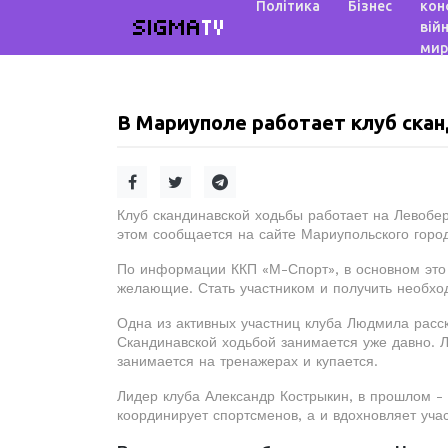
Політика
Бізнес
кон
SIGMA
TV
війн
мир
В Мариуполе работает клуб ска
Клуб скандинавской ходьбы работает на Левобе
этом сообщается на сайте Мариупольского город
По информации ККП «М-Спорт», в основном это 
желающие. Стать участником и получить необх
Одна из активных участниц клуба Людмила расс
Скандинавской ходьбой занимается уже давно. 
занимается на тренажерах и купается.
Лидер клуба Александр Кострыкин, в прошлом -
координирует спортсменов, а и вдохновляет уча