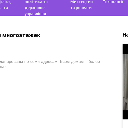
флікт,
політика та
Мистецтво
Технології
а та
державне
та розваги
управління
и многоэтажек
Н
планированы по семи адресам. Всем домам - более
ны?