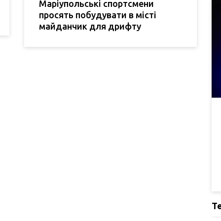
Маріупольські спортсмени
просять побудувати в місті
майданчик для дрифту
Т