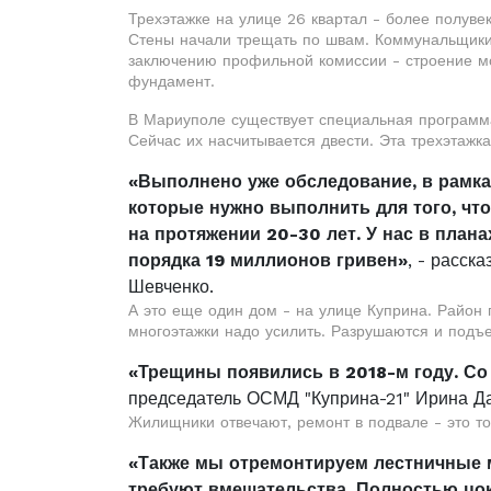
Трехэтажке на улице 26 квартал - более полувек
Стены начали трещать по швам. Коммунальщики 
заключению профильной комиссии - строение мо
фундамент.
В Мариуполе существует специальная программа
Сейчас их насчитывается двести. Эта трехэтажка
«Выполнено уже обследование, в рамка
которые нужно выполнить для того, чт
на протяжении 20-30 лет. У нас в плана
порядка 19 миллионов гривен»
, - расск
Шевченко.
А это еще один дом - на улице Куприна. Район 
многоэтажки надо усилить. Разрушаются и подъ
«Трещины появились в 2018-м году. Со
председатель ОСМД "Куприна-21" Ирина Д
Жилищники отвечают, ремонт в подвале - это то
«Также мы отремонтируем лестничные 
требуют вмешательства. Полностью цо