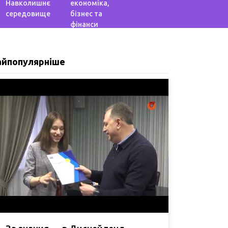
Навколишнє
економіка,
середовище
бізнес та
фінанси
айпопулярніше