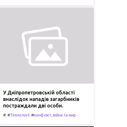
У Дніпропетровській області
внаслідок нападів загарбників
постраждали дві особи.
#
#
#
Технології
конфлікт, війна та мир