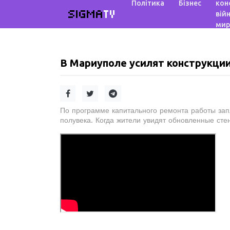
Політика
Бізнес
кон
SIGMA
TV
війн
мир
В Мариуполе усилят конструкци
По программе капитального ремонта работы за
полувека. Когда жители увидят обновленные сте