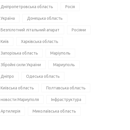
Дніпропетровська область
Росія
Україна
Донецька область
Безпілотний літальний апарат
Росіяни
Київ
Харківська область
Запорізька область
Маріуполь
Збройні сили України
Мариуполь
Дніпро
Одеська область
Київська область
Полтавська область
новости Мариуполя
Інфраструктура
Артилерія
Миколаївська область