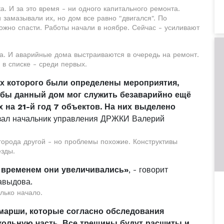
а. И за это время - ни одного капитального ремонта.
замазывали их, но дом все равно "двигался". По
жно спасти. Работы начали в ноябре. Сейчас - усиливают
. И аварийные дома выстраиваются в очередь на ремонт.
 в списке - среди первых.
х которого были определены мероприятия,
обы данный дом мог служить безаварийно ещё
х на 21-й год 7 объектов. На них выделено
азал начальник управления ДРЖКИ Валерий
города другой - но проблемы похожие. Конструктивы
езды.
 временем они увеличивались»
, - говорит
авыдова.
лько начало.
марши, которые согласно обследования
кольную часть. Все трещины будут расшиты и