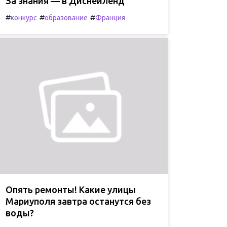
За знания — в Диснейленд
#
#
#
конкурс
образование
Франция
Опять ремонты! Какие улицы
Мариуполя завтра останутся без
воды?