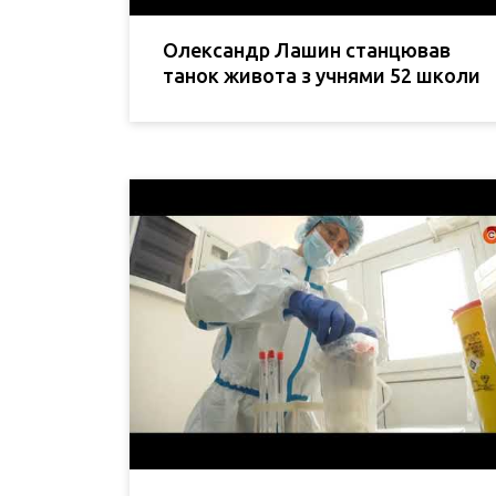
Олександр Лашин станцював
танок живота з учнями 52 школи