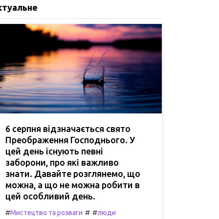
ктуальне
6 серпня відзначається свято
Преображення Господнього. У
цей день існують певні
заборони, про які важливо
знати. Давайте розглянемо, що
можна, а що не можна робити в
цей особливий день.
#
#
#
Мистецтво та розваги
люди