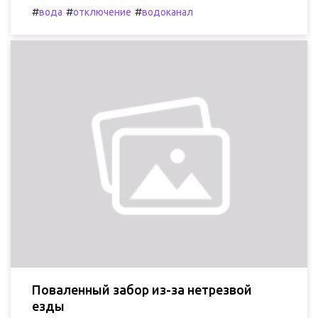
#
#
#
вода
отключение
водоканал
Поваленный забор из-за нетрезвой
езды