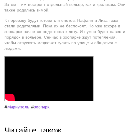
Затем - им построят отдельный вольер, как и кроликам. Они
также родились зимой.
К переезду будут готовить и енотов. Нафаня и Лиза тоже
стали родителями. Пока их не беспокоят. Но уже вскоре в
зоопарке начнется подготовка к лету. И нужно будет навести
порядок в вольере. Сейчас в зоопарке ждут потепления,
чтобы отпускать медвежат гулять по улице и общаться с
людьми.
#
#
Мариуполь
зоопарк
Читайте також