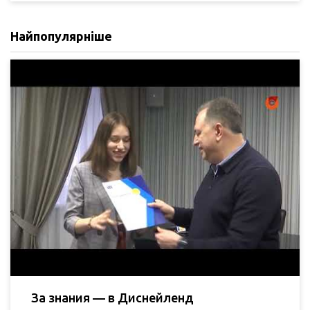
Найпопулярніше
За знания — в Диснейленд