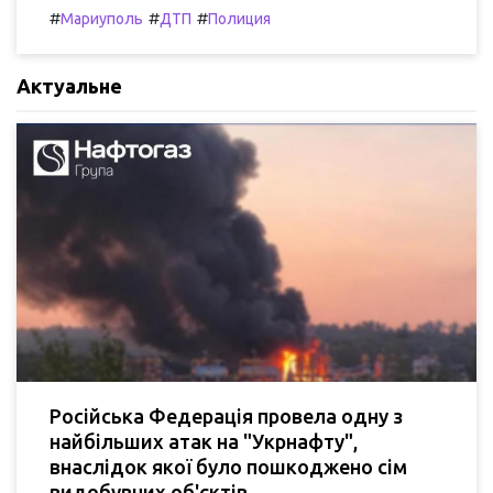
#
#
#
Мариуполь
ДТП
Полиция
Актуальне
Російська Федерація провела одну з
найбільших атак на "Укрнафту",
внаслідок якої було пошкоджено сім
видобувних об'єктів.