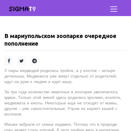
SIGMA
TV
В мариупольском зоопарке очередное
пополнение
У пары медведей родилась тройня, а у енотов - четыре
детеныша. Медвежата уже живут отдельно от родителей,
идут на руки к людям и едят кашу.
За три года количество животных в зоопарке увеличилось
вдвое. Только этой зимой здесь родились кролики, козлята,
медвежата и еноты. Некоторые еще не отходят от мамы,
другие - уже самостоятельные. Утром их кормят кашей с
молоком.
Мишек забрали от семьи недавно. Потому что в природе
отец может стать угрозой. К лету тройня жить в карантине.