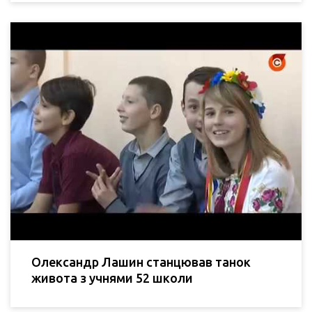
Олександр Лашин станцював танок
живота з учнями 52 школи