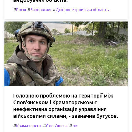
#
#
#
Росія
Запоріжжя
Дніпропетровська область
Головною проблемою на території між
Слов'янськом і Краматорськом є
неефективна організація управління
військовими силами, - зазначив Бутусов.
#
#
#
Краматорськ
Слов'янськ
ліс