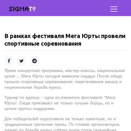
SIGMA
TV
В рамках фестиваля Мега Юрты провели
спортивные соревнования
Яркая концертная программа, мастер-классы, национальная
кухня ... Мега Юрты сегодня зажигали сердца! После обеда
прошли спортивные соревнования: перетягивание каната и
национальная борьба куреш.
Турнир по курешу - одна из изюминок фестиваля "Мега
Юрты". Сюда приезжают не только лучшие борцы, но и
целые группы поддержки.
Для победителей подготовили не только памятные, но и
традиционные греческие призы. По словам организаторов,
турнир по борьбе куреш собрал почти сорок сильнейших