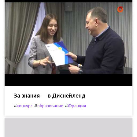
За знания — в Диснейленд
#
#
#
конкурс
образование
Франция