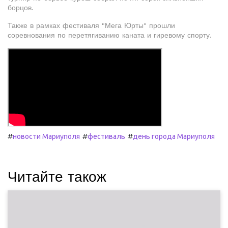
борцов.
Также в рамках фестиваля "Мега Юрты" прошли
соревнования по перетягиванию каната и гиревому спорту.
#
#
#
новости Мариуполя
фестиваль
день города Мариуполя
Читайте також