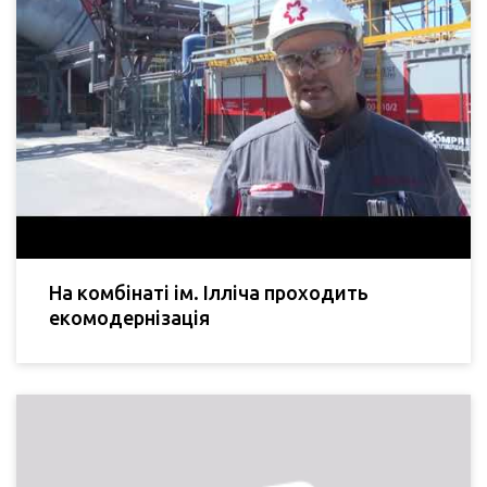
На комбінаті ім. Ілліча проходить
екомодернізація