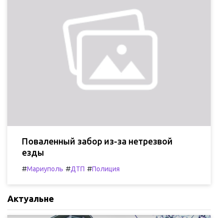
Поваленный забор из-за нетрезвой
езды
#
#
#
Мариуполь
ДТП
Полиция
Актуальне