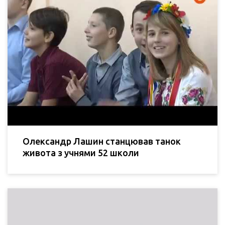
Олександр Лашин станцював танок
живота з учнями 52 школи