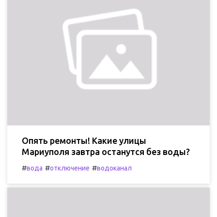
Опять ремонты! Какие улицы
Мариуполя завтра останутся без воды?
#
#
#
вода
отключение
водоканал