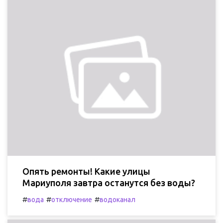
Опять ремонты! Какие улицы
Мариуполя завтра останутся без воды?
#
#
#
вода
отключение
водоканал