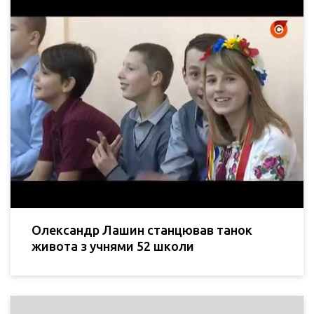
Олександр Лашин станцював танок
живота з учнями 52 школи