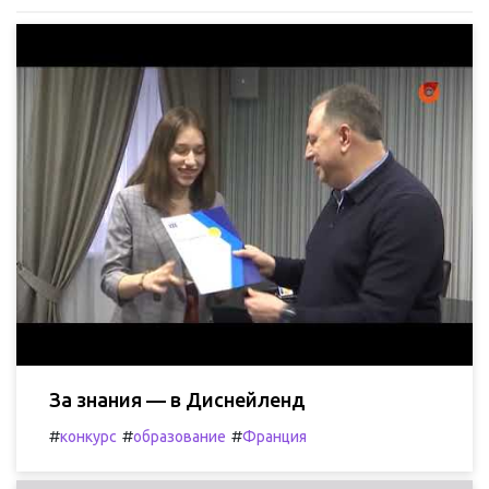
За знания — в Диснейленд
#
#
#
конкурс
образование
Франция