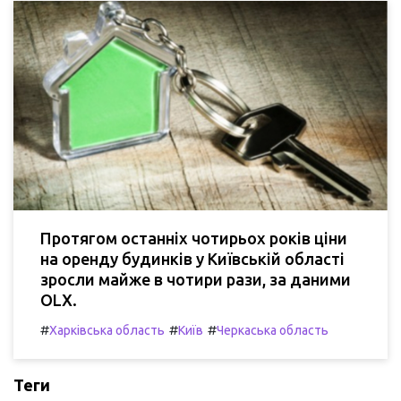
Протягом останніх чотирьох років ціни
на оренду будинків у Київській області
зросли майже в чотири рази, за даними
OLX.
#
#
#
Харківська область
Київ
Черкаська область
Теги