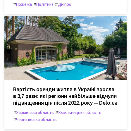
#
#
#
Пожежа
Політика
Дніпро
Вартість оренди житла в Україні зросла
в 3,7 рази: які регіони найбільше відчули
підвищення цін після 2022 року -- Delo.ua
#
#
Харківська область
Хмельницька область
#
Чернігівська область