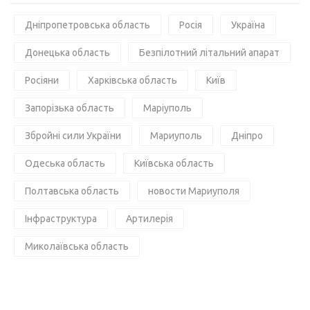
Дніпропетровська область
Росія
Україна
Донецька область
Безпілотний літальний апарат
Росіяни
Харківська область
Київ
Запорізька область
Маріуполь
Збройні сили України
Мариуполь
Дніпро
Одеська область
Київська область
Полтавська область
новости Мариуполя
Інфраструктура
Артилерія
Миколаївська область