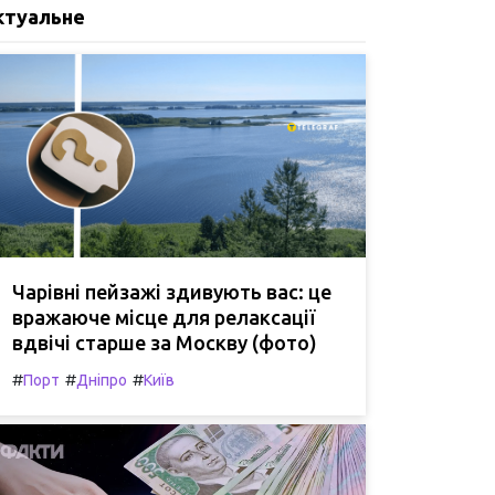
ктуальне
Чарівні пейзажі здивують вас: це
вражаюче місце для релаксації
вдвічі старше за Москву (фото)
#
#
#
Порт
Дніпро
Київ