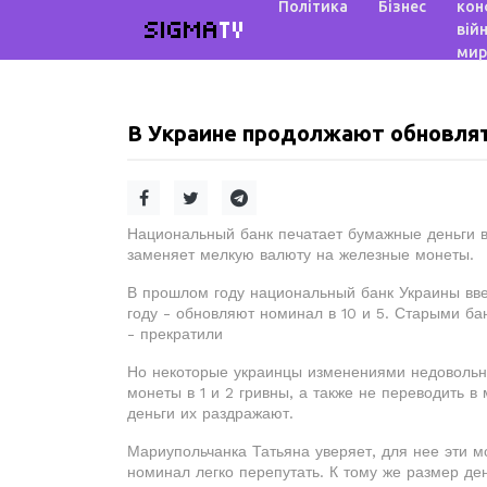
Політика
Бізнес
кон
SIGMA
TV
війн
мир
В Украине продолжают обновля
Национальный банк печатает бумажные деньги в
заменяет мелкую валюту на железные монеты.
В прошлом году национальный банк Украины вве
году - обновляют номинал в 10 и 5. Старыми ба
- прекратили
Но некоторые украинцы изменениями недовольны
монеты в 1 и 2 гривны, а также не переводить 
деньги их раздражают.
Мариупольчанка Татьяна уверяет, для нее эти м
номинал легко перепутать. К тому же размер ден