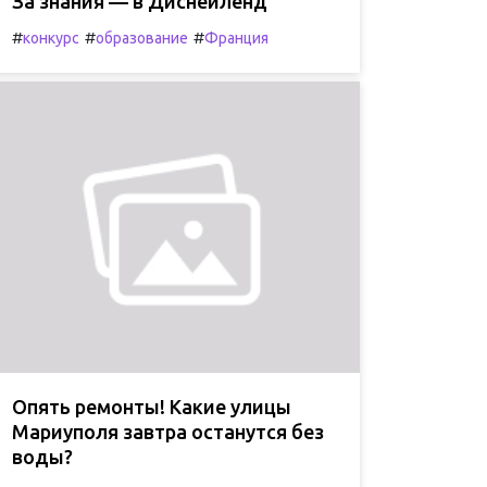
За знания — в Диснейленд
#
#
#
конкурс
образование
Франция
Опять ремонты! Какие улицы
Мариуполя завтра останутся без
воды?