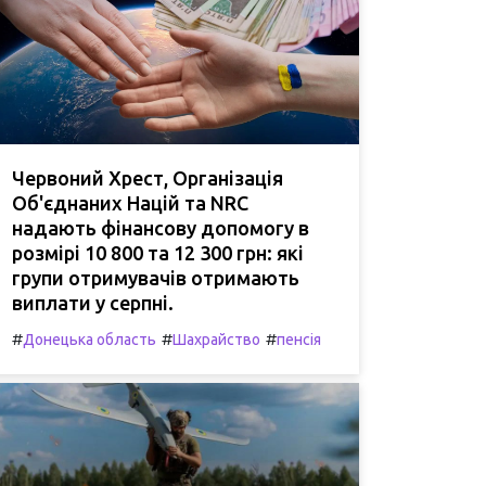
Червоний Хрест, Організація
Об'єднаних Націй та NRC
надають фінансову допомогу в
розмірі 10 800 та 12 300 грн: які
групи отримувачів отримають
виплати у серпні.
#
#
#
Донецька область
Шахрайство
пенсія