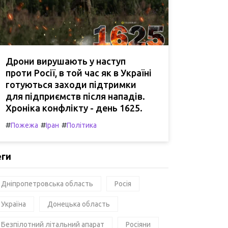
Дрони вирушають у наступ
проти Росії, в той час як в Україні
готуються заходи підтримки
для підприємств після нападів.
Хроніка конфлікту - день 1625.
#
#
#
Пожежа
Іран
Політика
еги
Дніпропетровська область
Росія
Україна
Донецька область
Безпілотний літальний апарат
Росіяни