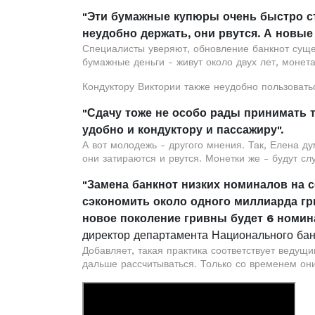
"Эти бумажные купюры очень быстро ст
неудобно держать, они рвутся. А новые 
Специалисты уверяют, обновление банкнот суще
бумажные деньги - живут около двух лет, монета
Кондуктору Виктории также неудобно пользовать
"Сдачу тоже не особо рады принимать 
удобно и кондуктору и пассажиру".
А вот молодежь - другого мнения. Так, Елена ду
они затираются и рвутся. Монетки же - будут сл
"Замена банкнот низких номиналов на 
сэкономить около одного миллиарда г
новое поколение гривны будет 6 номин
директор департамента Национального бан
Добавляет, такая практика соответствует ведущ
дальше рассчитываться. Только со временем они