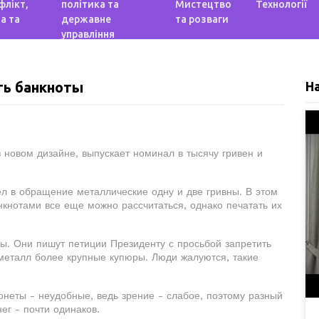
флікт,
політика та
Мистецтво
Технології
а та
державне
та розваги
управління
ть банкноты
Н
 новом дизайне, выпускает номинал в тысячу гривен и
л в обращение металлические одну и две гривны. В этом
нкнотами все еще можно рассчитаться, однако печатать их
. Они пишут петиции Президенту с просьбой запретить
в металл более крупные купюры. Люди жалуются, такие
онеты - неудобные, ведь зрение - слабое, поэтому разный
ег - почти одинаков.