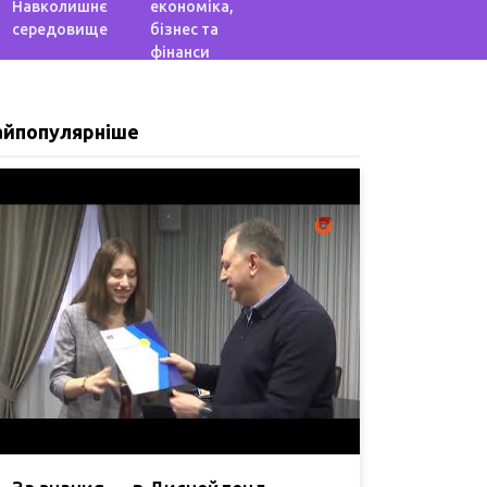
Навколишнє
економіка,
середовище
бізнес та
фінанси
айпопулярніше