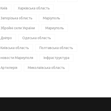
Київ
Харківська область
Запорізька область
Маріуполь
Збройні сили України
Мариуполь
Дніпро
Одеська область
Київська область
Полтавська область
новости Мариуполя
Інфраструктура
Артилерія
Миколаївська область