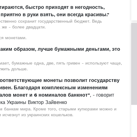
ираются, быстро приходят в негодность,
приятно в руки взять, они всегда красивы."
ственно сохранит государственный бюджет. Ведь
 же - более двадцати.
ся монетами.
таким образом, лучше бумажными деньгами, это
мает, бумажные одна, две, пять гривен - используют чаще,
ужить дольше.
соответствующие монеты позволит государству
ривен. Благодаря комплексным изменениям
алов монет и 6 номиналов банкнот"
, - говорит
ка Украины Виктор Зайвенко
им банкам мира. Кроме того, старыми купюрами можно и
 исчезнут из украинских кошельков.