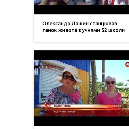
Олександр Лашин станцював
танок живота з учнями 52 школи