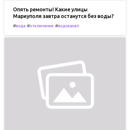
Опять ремонты! Какие улицы
Мариуполя завтра останутся без воды?
#
#
#
вода
отключение
водоканал