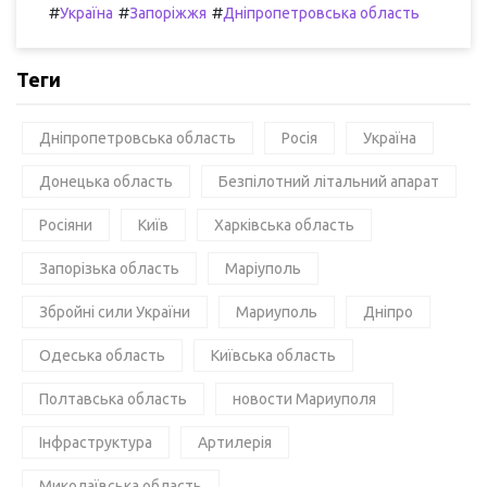
#
#
#
Україна
Запоріжжя
Дніпропетровська область
Теги
Дніпропетровська область
Росія
Україна
Донецька область
Безпілотний літальний апарат
Росіяни
Київ
Харківська область
Запорізька область
Маріуполь
Збройні сили України
Мариуполь
Дніпро
Одеська область
Київська область
Полтавська область
новости Мариуполя
Інфраструктура
Артилерія
Миколаївська область