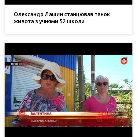
Олександр Лашин станцював танок
живота з учнями 52 школи