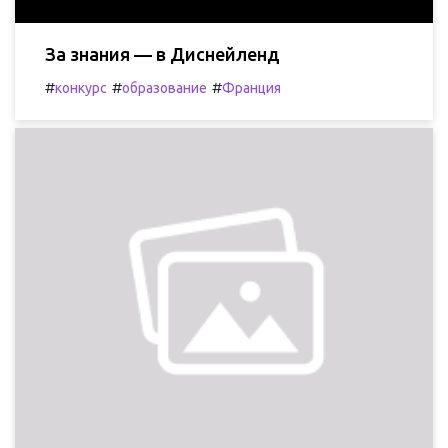
За знания — в Диснейленд
#
#
#
конкурс
образование
Франция