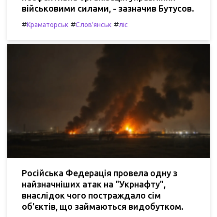
військовими силами, - зазначив Бутусов.
#
#
#
Краматорськ
Слов'янськ
ліс
Російська Федерація провела одну з
найзначніших атак на "Укрнафту",
внаслідок чого постраждало сім
об'єктів, що займаються видобутком.