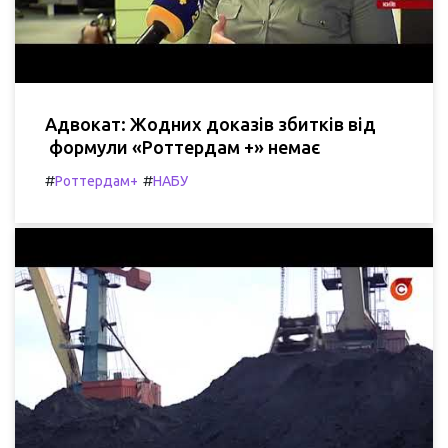
Адвокат: Жодних доказів збитків від
формули «Роттердам +» немає
#
#
Роттердам+
НАБУ