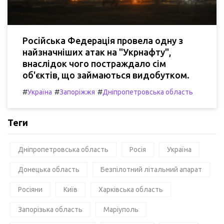
Російська Федерація провела одну з
найзначніших атак на "Укрнафту",
внаслідок чого постраждало сім
об'єктів, що займаються видобутком.
#
#
#
Україна
Запоріжжя
Дніпропетровська область
Теги
Дніпропетровська область
Росія
Україна
Донецька область
Безпілотний літальний апарат
Росіяни
Київ
Харківська область
Запорізька область
Маріуполь