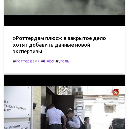
»Роттердам плюс»: в закрытое дело
хотят добавить данные новой
экспертизы
#
#
#
Роттердам+
НАБУ
уголь