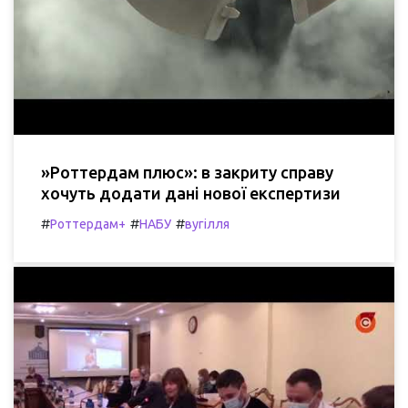
»Роттердам плюс»: в закриту справу
хочуть додати дані нової експертизи
#
#
#
Роттердам+
НАБУ
вугілля