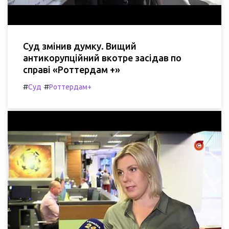
Суд змінив думку. Вищий
антикорупційний вкотре засідав по
справі «Роттердам +»
#
#
Суд
Роттердам+