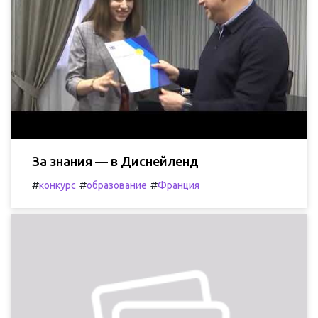
За знания — в Диснейленд
#
#
#
конкурс
образование
Франция