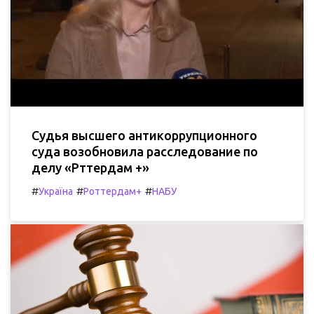
Судья высшего антикоррупционного
суда возобновила расследование по
делу «Рттердам +»
#
#
#
Україна
Роттердам+
НАБУ