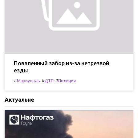
Поваленный забор из-за нетрезвой
езды
#
#
#
Мариуполь
ДТП
Полиция
Актуальне