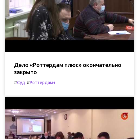
Дело «Роттердам плюс» окончательно
закрыто
#
#
Суд
Роттердам+