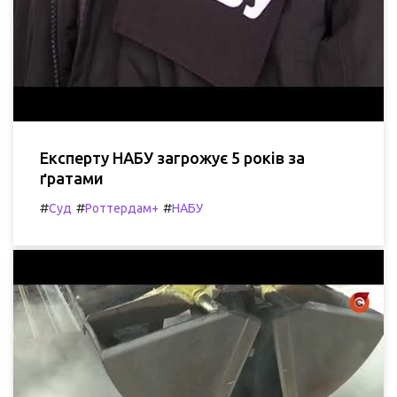
Експерту НАБУ загрожує 5 років за
ґратами
#
#
#
Суд
Роттердам+
НАБУ