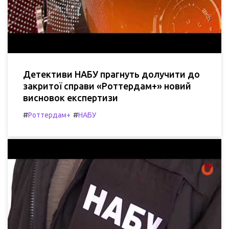
Детективи НАБУ прагнуть долучити до
закритої справи «Роттердам+» новий
висновок експертизи
#
#
Роттердам+
НАБУ