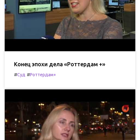
Конец эпохи дела «Роттердам +»
#
#
Суд
Роттердам+