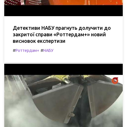
Детективи НАБУ прагнуть долучити до
закритої справи «Роттердам+» новий
висновок експертизи
#
#
Роттердам+
НАБУ