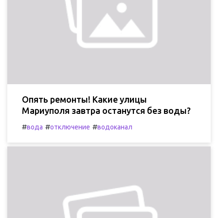
Опять ремонты! Какие улицы
Мариуполя завтра останутся без воды?
#
#
#
вода
отключение
водоканал