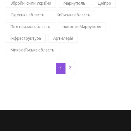
Збройні сили України
Мариуполь
Дніпро
Одеська область
Київська область
Полтавська область
новости Мариуполя
Інфраструктура
Артилерія
Миколаївська область
1
2