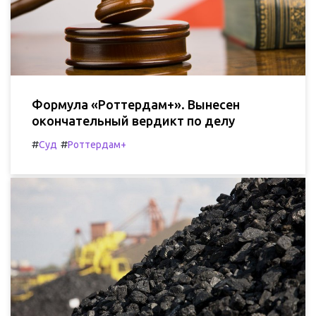
Формула «Роттердам+». Вынесен
окончательный вердикт по делу
#
#
Суд
Роттердам+