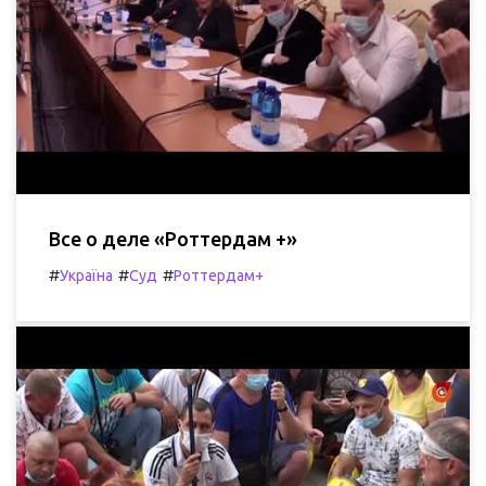
Все о деле «Роттердам +»
#
#
#
Україна
Суд
Роттердам+