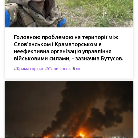
Головною проблемою на території між
Слов'янськом і Краматорськом є
неефективна організація управління
військовими силами, - зазначив Бутусов.
#
#
#
Краматорськ
Слов'янськ
ліс