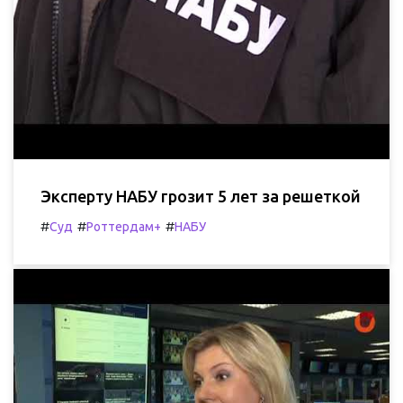
Эксперту НАБУ грозит 5 лет за решеткой
#
#
#
Суд
Роттердам+
НАБУ