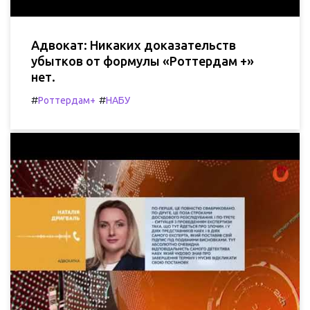
Адвокат: Никаких доказательств
убытков от формулы «Роттердам +»
нет.
#
#
Роттердам+
НАБУ