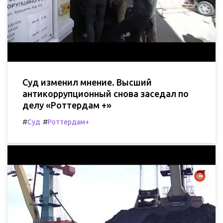
Суд изменил мнение. Высший
антикоррупционный снова заседал по
делу «Роттердам +»
#
#
Суд
Роттердам+