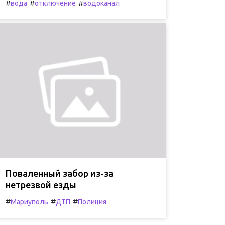
#
#
#
вода
отключение
водоканал
Поваленный забор из-за
нетрезвой езды
#
#
#
Мариуполь
ДТП
Полиция