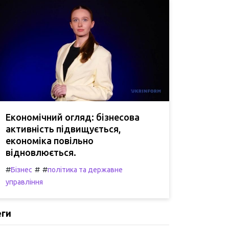
Економічний огляд: бізнесова
активність підвищується,
економіка повільно
відновлюється.
#
#
#
Бізнес
політика та державне
управління
еги