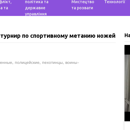
флікт,
політика та
Мистецтво
Технології
а та
державне
та розваги
управління
 турнир по спортивному метанию ножей
Н
енные, полицейские, пехотинцы, воины-