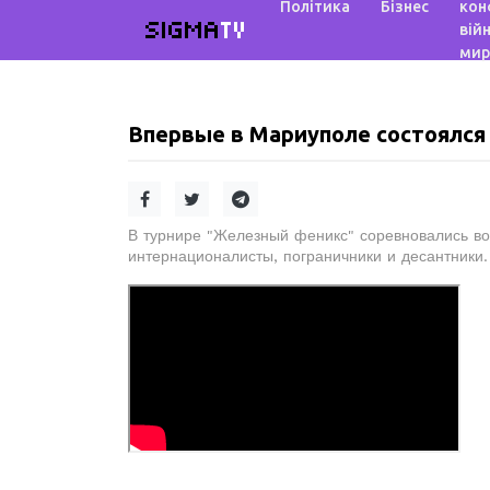
Політика
Бізнес
кон
SIGMA
TV
війн
мир
Впервые в Мариуполе состоялся
В турнире "Железный феникс" соревновались во
интернационалисты, пограничники и десантники.