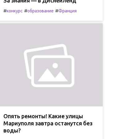
За знания — в Диснейленд
#
#
#
конкурс
образование
Франция
Опять ремонты! Какие улицы
Мариуполя завтра останутся без
воды?