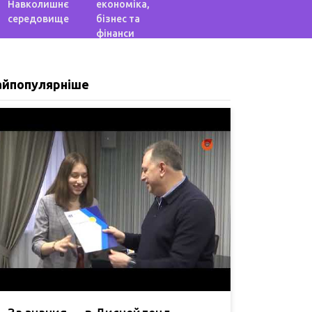
Навколишнє
економіка,
середовище
бізнес та
фінанси
айпопулярніше