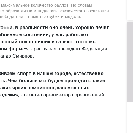
ь максимальное количество баллов. По словам
ого образа жизни и поддержка физического воспитания
 победители - памятные кубки и медали.
 хобби, в реальности оно очень хорошо лечит
абленном состоянии, у нас работают
ленный позвоночник и за счет этого мы
кой форме»
, - рассказал президент Федерации
сандр Смирнов.
ваем спорт в нашем городе, естественно
ать. Чем больше мы будем проводить такие
таких ярких чемпионов, заслуженных
лодежи»
, - отметил организатор соревнований