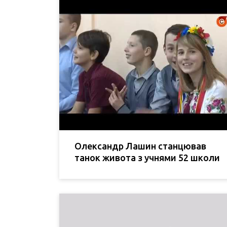
Олександр Лашин станцював
танок живота з учнями 52 школи