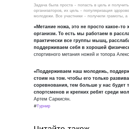
Задача была проста - попасть в цель и получит
организаторов, их цель - популяризация здоров
молодежи. Все участники - получили грамоты, а
«Метание ножа, это не просто какое-то
организм. То есть мы работаем в рассл
практически все группы мышц, расслаб
поддерживаем себя в хорошей физичес
спортивного метания ножей и топора Алек
«Поддерживаем наш молодежь, поддержи
стоим на том. чтобы его только развив
соревнования, тем больше у нас будет 
спортсменов и крепких ребят среди мо
Артем Саркисян.
#
Турнир
Читайте також