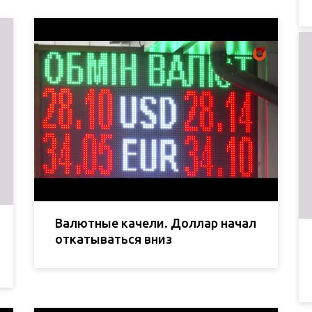
Валютные качели. Доллар начал
откатываться вниз