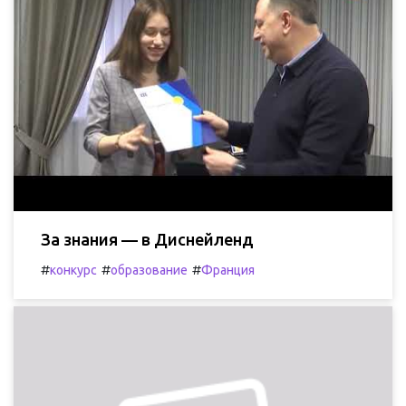
За знания — в Диснейленд
#
#
#
конкурс
образование
Франция