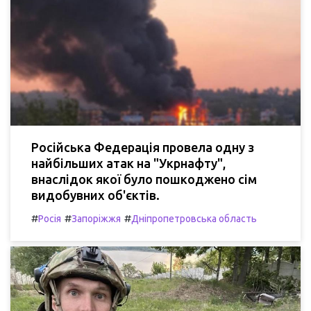
Російська Федерація провела одну з
найбільших атак на "Укрнафту",
внаслідок якої було пошкоджено сім
видобувних об'єктів.
#
#
#
Росія
Запоріжжя
Дніпропетровська область