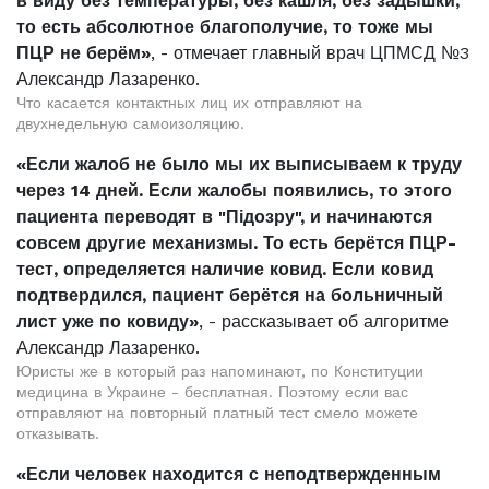
в виду без температуры, без кашля, без задышки,
то есть абсолютное благополучие, то тоже мы
ПЦР не берём»
, - отмечает главный врач ЦПМСД №3
Александр Лазаренко.
Что касается контактных лиц их отправляют на
двухнедельную самоизоляцию.
«Если жалоб не было мы их выписываем к труду
через 14 дней. Если жалобы появились, то этого
пациента переводят в "Підозру", и начинаются
совсем другие механизмы. То есть берётся ПЦР-
тест, определяется наличие ковид. Если ковид
подтвердился, пациент берётся на больничный
лист уже по ковиду»
, - рассказывает об алгоритме
Александр Лазаренко.
Юристы же в который раз напоминают, по Конституции
медицина в Украине - бесплатная. Поэтому если вас
отправляют на повторный платный тест смело можете
отказывать.
«Если человек находится с неподтвержденным