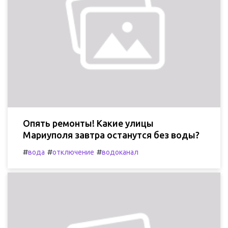
Опять ремонты! Какие улицы
Мариуполя завтра останутся без воды?
#
#
#
вода
отключение
водоканал