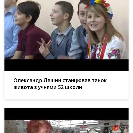
Олександр Лашин станцював танок
живота з учнями 52 школи