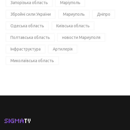
Запорізька область
Маріуполь
Збройні сили України
Мариуполь
Дніпро
Одеська область
Київська область
Полтавська область
новости Мариуполя
Інфраструктура
Артилерія
Миколаївська область
SIGMA
TV