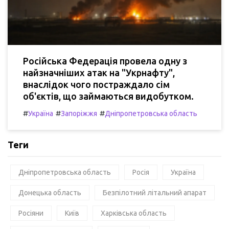
Російська Федерація провела одну з
найзначніших атак на "Укрнафту",
внаслідок чого постраждало сім
об'єктів, що займаються видобутком.
#
#
#
Україна
Запоріжжя
Дніпропетровська область
Теги
Дніпропетровська область
Росія
Україна
Донецька область
Безпілотний літальний апарат
Росіяни
Київ
Харківська область