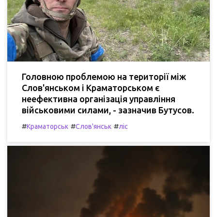
Головною проблемою на території між
Слов'янськом і Краматорськом є
неефективна організація управління
військовими силами, - зазначив Бутусов.
#
#
#
Краматорськ
Слов'янськ
ліс