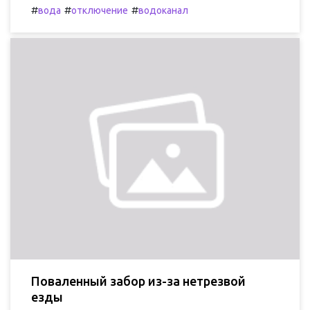
#
#
#
вода
отключение
водоканал
Поваленный забор из-за нетрезвой
езды