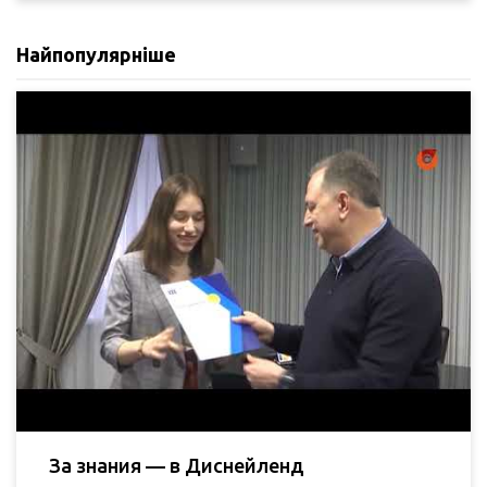
Найпопулярніше
За знания — в Диснейленд