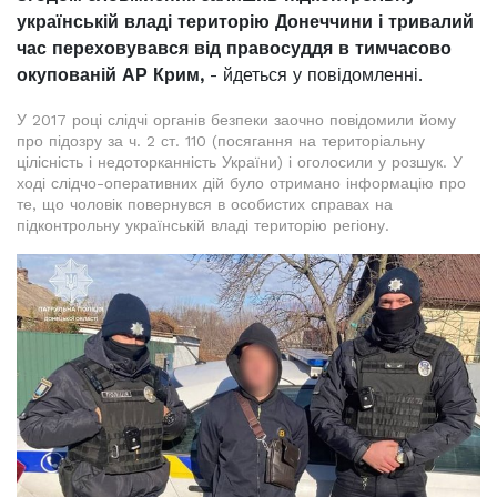
українській владі територію Донеччини і тривалий
час переховувався від правосуддя в тимчасово
окупованій АР Крим,
- йдеться у повідомленні.
У 2017 році слідчі органів безпеки заочно повідомили йому
про підозру за ч. 2 ст. 110 (посягання на територіальну
цілісність і недоторканність України) і оголосили у розшук. У
ході слідчо-оперативних дій було отримано інформацію про
те, що чоловік повернувся в особистих справах на
підконтрольну українській владі територію регіону.