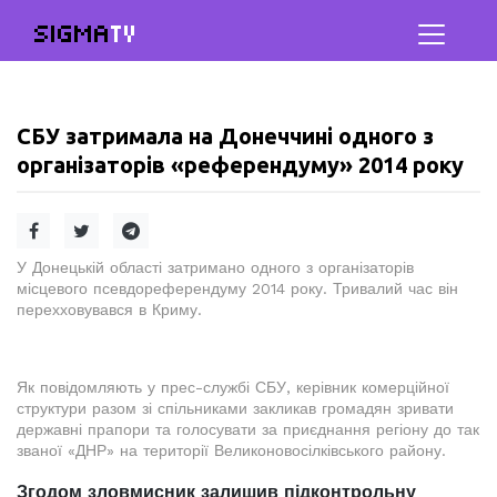
SIGMA
TV
СБУ затримала на Донеччині одного з
організаторів «референдуму» 2014 року
У Донецькій області затримано одного з організаторів
місцевого псевдореферендуму 2014 року. Тривалий час він
перехховувався в Криму.
Як повідомляють у прес-службі СБУ, керівник комерційної
структури разом зі спільниками закликав громадян зривати
державні прапори та голосувати за приєднання регіону до так
званої «ДНР» на території Великоновосілківського району.
Згодом зловмисник залишив підконтрольну