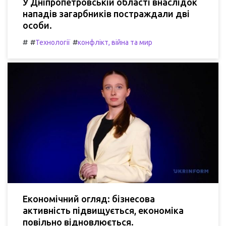
У Дніпропетровській області внаслідок
нападів загарбників постраждали дві
особи.
#
#
#
Технології
конфлікт, війна та мир
Економічний огляд: бізнесова
активність підвищується, економіка
повільно відновлюється.