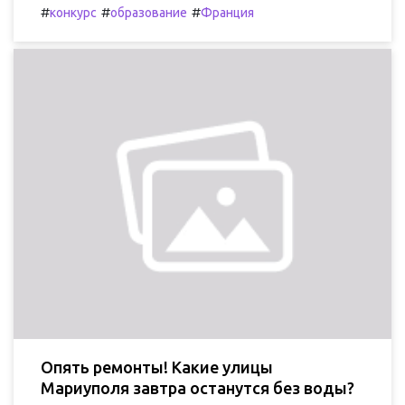
#
#
#
конкурс
образование
Франция
Опять ремонты! Какие улицы
Мариуполя завтра останутся без воды?