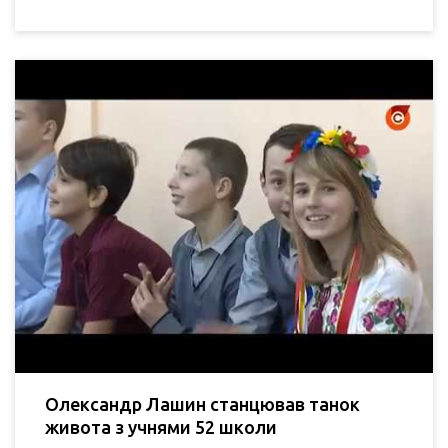
Олександр Лашин станцював танок
живота з учнями 52 школи