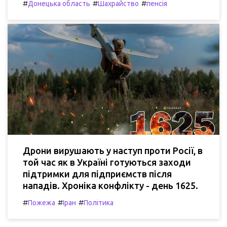
#
#
#
Донецька область
Шахрайство
пенсія
Дрони вирушають у наступ проти Росії, в
той час як в Україні готуються заходи
підтримки для підприємств після
нападів. Хроніка конфлікту - день 1625.
#
#
#
Пожежа
Іран
Політика