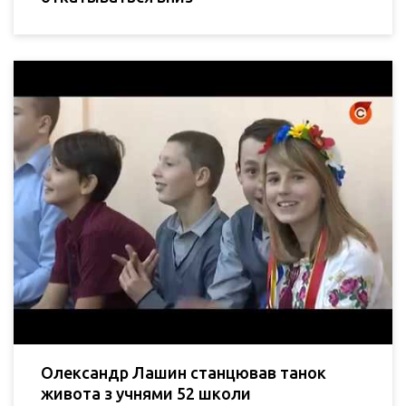
Олександр Лашин станцював танок
живота з учнями 52 школи