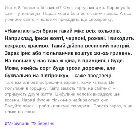
Яке ж 8 березня без квітів? Олег торгує квітами. Вирощує їх
сам - у теплицях. Наразі черги біля його лавки немає. А ось
у жіноче свято - чоловіки приходять ще спозаранку.
«Намагаються брати такий мікс всіх кольорів.
Наприклад, іриси жовті, червоні, рожеві. І виходить
яскраво, красиво. Такий дійсно весняний настрій.
Зараз ірис або тюльпанчик коштує 20-25 гривень.
На восьме у нас така ж ціна, в принципі, і буде.
Може, якийсь сорт буде трохи дорожче, але
буквально на п'ятірочку»
, - каже продавець.
Та є взагалі безпрограшний варіант, каже квіткар. Це
тюльпани в горщику. Квіти замість "піти на смітник" -
отримують друге життя. Цибулини чоловік висаджує ще
восени. Наразі бутони тільки-но набираються сил.
Радуйте жінок. І робіть приємні сюрпризи. Просто зараз, а не
тільки на свята.
#
#
Маріуполь
8 березня