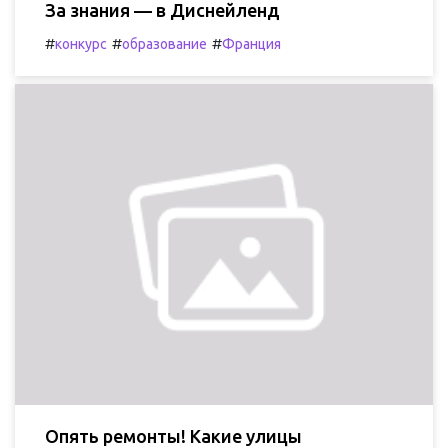
За знания — в Диснейленд
#
#
#
конкурс
образование
Франция
Опять ремонты! Какие улицы