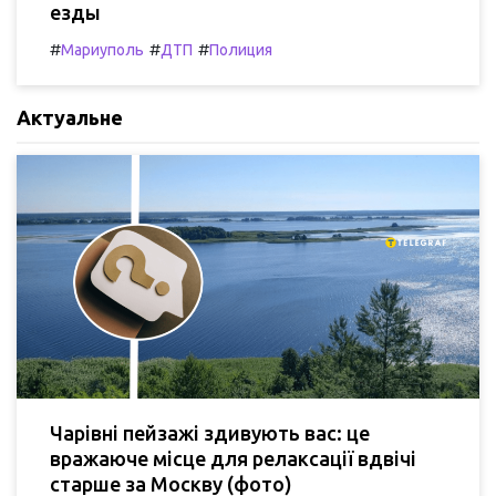
езды
#
#
#
Мариуполь
ДТП
Полиция
Актуальне
Чарівні пейзажі здивують вас: це
вражаюче місце для релаксації вдвічі
старше за Москву (фото)