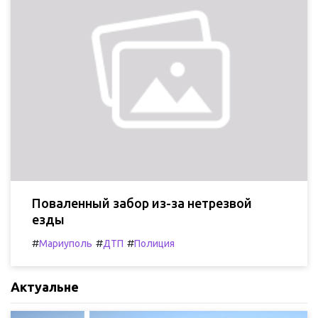
Поваленный забор из-за нетрезвой
езды
#
#
#
Мариуполь
ДТП
Полиция
Актуальне