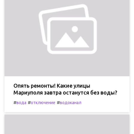
Опять ремонты! Какие улицы
Мариуполя завтра останутся без воды?
#
#
#
вода
отключение
водоканал