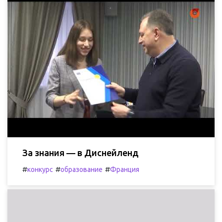
За знания — в Диснейленд
#
#
#
конкурс
образование
Франция