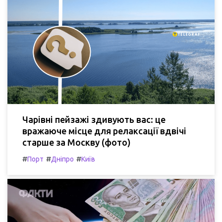
Чарівні пейзажі здивують вас: це
вражаюче місце для релаксації вдвічі
старше за Москву (фото)
#
#
#
Порт
Дніпро
Київ