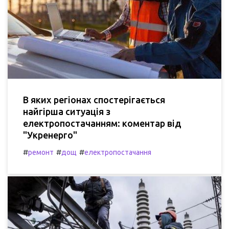
В яких регіонах спостерігається
найгірша ситуація з
електропостачанням: коментар від
"Укренерго"
#
#
#
ремонт
дощ
електропостачання