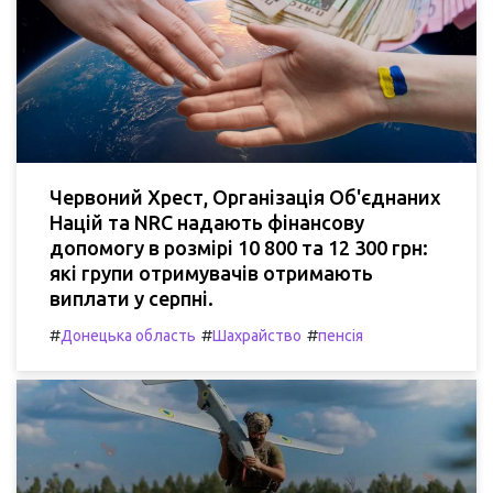
Червоний Хрест, Організація Об'єднаних
Націй та NRC надають фінансову
допомогу в розмірі 10 800 та 12 300 грн:
які групи отримувачів отримають
виплати у серпні.
#
#
#
Донецька область
Шахрайство
пенсія