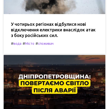
У чотирьох регіонах відбулися нові
відключення електрики внаслідок атак
з боку російських сил.
#
#
#
вода
Місто
споживач