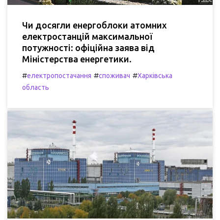
Чи досягли енергоблоки атомних
електростанцій максимальної
потужності: офіційна заява від
Міністерства енергетики.
#
#
#
електропостачання
споживач
Харківська
область