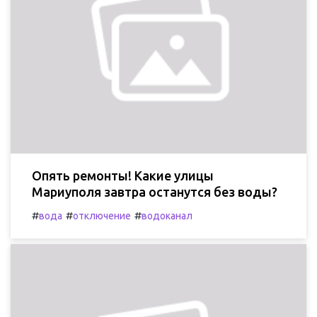
Опять ремонты! Какие улицы
Мариуполя завтра останутся без воды?
#
#
#
вода
отключение
водоканал