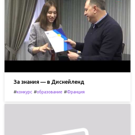
За знания — в Диснейленд
#
#
#
конкурс
образование
Франция