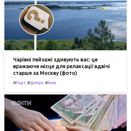
Чарівні пейзажі здивують вас: це
вражаюче місце для релаксації вдвічі
старше за Москву (фото)
#
#
#
Порт
Дніпро
Київ