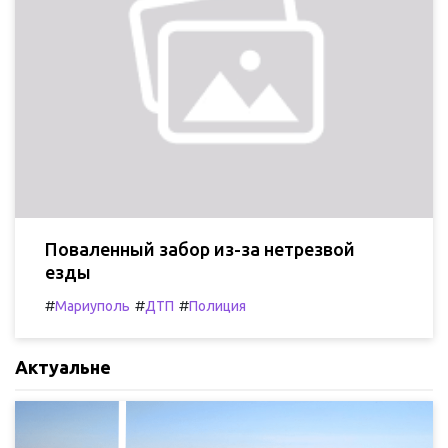
Поваленный забор из-за нетрезвой
езды
#
#
#
Мариуполь
ДТП
Полиция
Актуальне