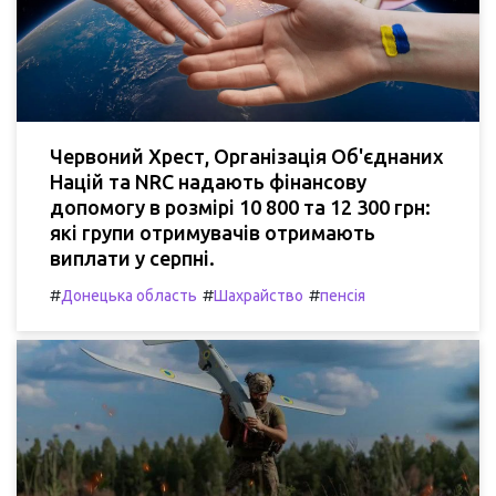
Червоний Хрест, Організація Об'єднаних
Націй та NRC надають фінансову
допомогу в розмірі 10 800 та 12 300 грн:
які групи отримувачів отримають
виплати у серпні.
#
#
#
Донецька область
Шахрайство
пенсія