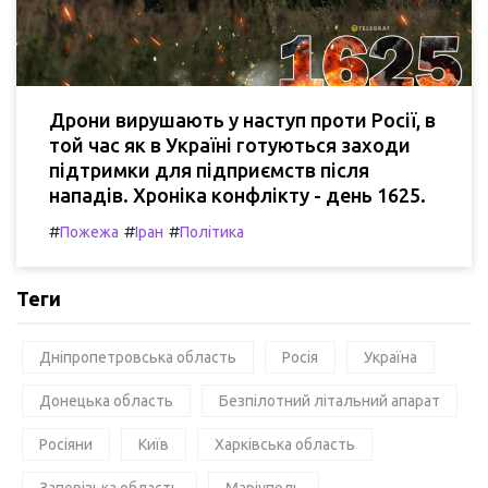
Дрони вирушають у наступ проти Росії, в
той час як в Україні готуються заходи
підтримки для підприємств після
нападів. Хроніка конфлікту - день 1625.
#
#
#
Пожежа
Іран
Політика
Теги
Дніпропетровська область
Росія
Україна
Донецька область
Безпілотний літальний апарат
Росіяни
Київ
Харківська область
Запорізька область
Маріуполь