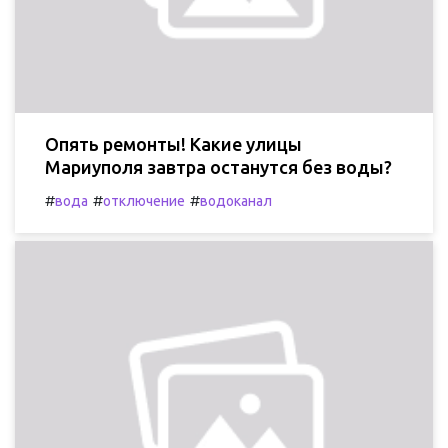
Опять ремонты! Какие улицы
Мариуполя завтра останутся без воды?
#
#
#
вода
отключение
водоканал