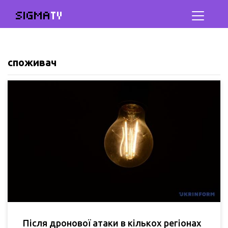
SIGMA
TV
споживач
Після дронової атаки в кількох регіонах