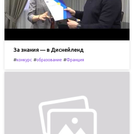
За знания — в Диснейленд
#
#
#
конкурс
образование
Франция