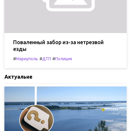
Поваленный забор из-за нетрезвой
езды
#
#
#
Мариуполь
ДТП
Полиция
Актуальне