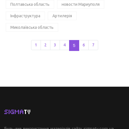
Полтавська область
новости Мариуполя
Інфраструктура
Артилерія
Миколаївська область
1
2
3
4
5
6
7
SIGMA
TV
Будь-яке використання матеріалів сайту sigmatv.com.ua