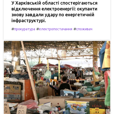
У Харківській області спостерігаються
відключення електроенергії: окупанти
знову завдали удару по енергетичній
інфраструктурі.
#
#
#
прокуратура
електропостачання
споживач