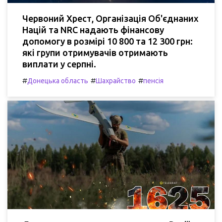
Червоний Хрест, Організація Об'єднаних
Націй та NRC надають фінансову
допомогу в розмірі 10 800 та 12 300 грн:
які групи отримувачів отримають
виплати у серпні.
#
#
#
Донецька область
Шахрайство
пенсія