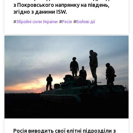
з Покровського напрямку на південь,
згідно з даними ISW.
#
#
#
Збройні сили України
Росія
Бойові дії
Росія виводить свої елітні підрозділи з