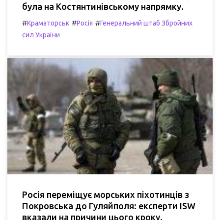
була на Костянтинівському напрямку.
#
#
#
Краматорськ
Росія
Генеральний штаб Збройних
сил України
Росія переміщує морських піхотинців з
Покровська до Гуляйполя: експерти ISW
вказали на причини цього кроку.