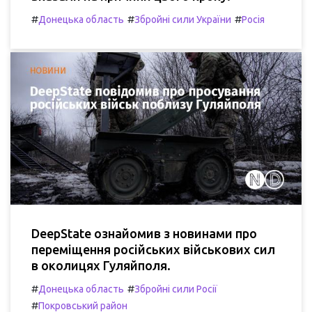
#
#
#
Донецька область
Збройні сили України
Росія
DeepState ознайомив з новинами про
переміщення російських військових сил
в околицях Гуляйполя.
#
#
Донецька область
Збройні сили Росії
#
Покровський район