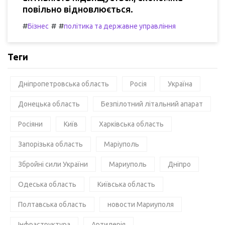
повільно відновлюється.
#
#
#
Бізнес
політика та державне управління
Теги
Дніпропетровська область
Росія
Україна
Донецька область
Безпілотний літальний апарат
Росіяни
Київ
Харківська область
Запорізька область
Маріуполь
Збройні сили України
Мариуполь
Дніпро
Одеська область
Київська область
Полтавська область
новости Мариуполя
Інфраструктура
Артилерія