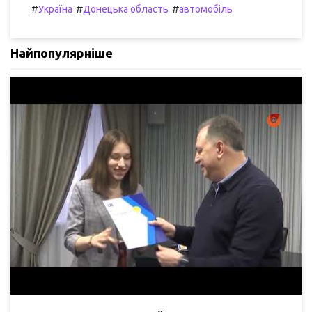
#
#
#
Україна
Донецька область
автомобіль
Найпопулярніше