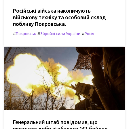
Російські війська накопичують
військову техніку та особовий склад
поблизу Покровська.
#
#
#
Покровськ
Збройні сили України
Росія
Генеральний штаб повідомив, що
протягом доби відбулося 161 бойове