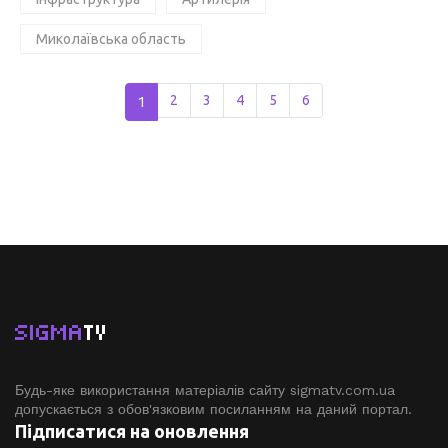
Миколаївська область
1
2
3
4
5
6
SIGMA
TV
Будь-яке використання матеріалів сайту sigmatv.com.ua
допускається з обов'язковим посиланням на даний портал.
Підписатися на оновлення