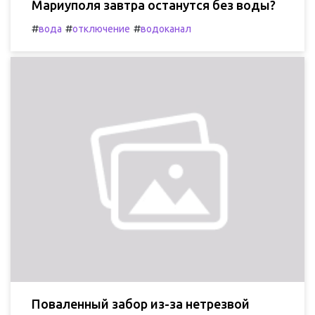
Мариуполя завтра останутся без воды?
#
#
#
вода
отключение
водоканал
Поваленный забор из-за нетрезвой