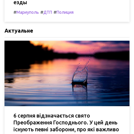
езды
#
#
#
Мариуполь
ДТП
Полиция
Актуальне
6 серпня відзначається свято
Преображення Господнього. У цей день
існують певні заборони, про які важливо