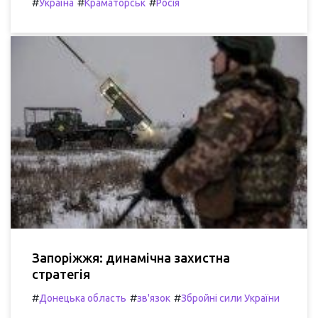
#
#
#
Україна
Краматорськ
Росія
Запоріжжя: динамічна захистна
стратегія
#
#
#
Донецька область
зв'язок
Збройні сили України