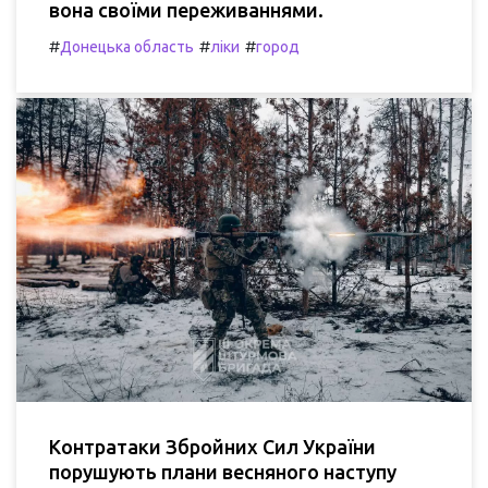
вона своїми переживаннями.
#
#
#
Донецька область
ліки
город
Контратаки Збройних Сил України
порушують плани весняного наступу