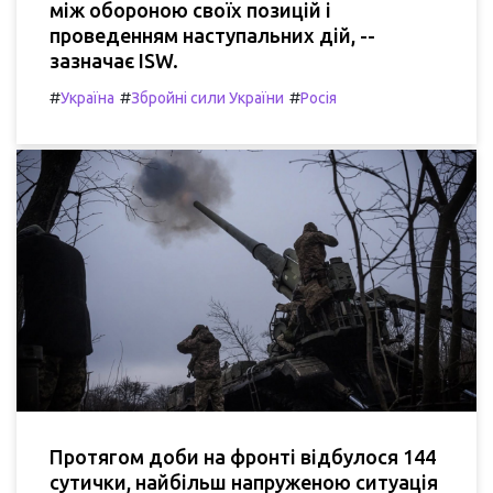
між обороною своїх позицій і
проведенням наступальних дій, --
зазначає ISW.
#
#
#
Україна
Збройні сили України
Росія
Протягом доби на фронті відбулося 144
сутички, найбільш напруженою ситуація