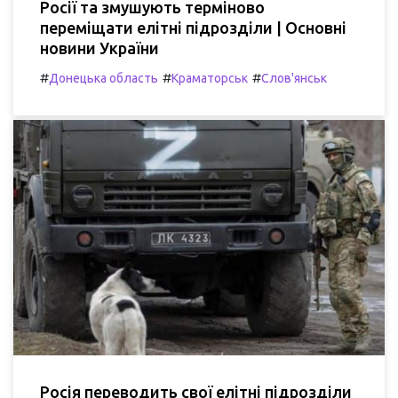
Росії та змушують терміново
переміщати елітні підрозділи | Основні
новини України
#
#
#
Донецька область
Краматорськ
Слов'янськ
Росія переводить свої елітні підрозділи