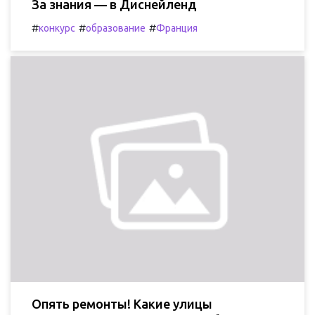
За знания — в Диснейленд
#
#
#
конкурс
образование
Франция
Опять ремонты! Какие улицы