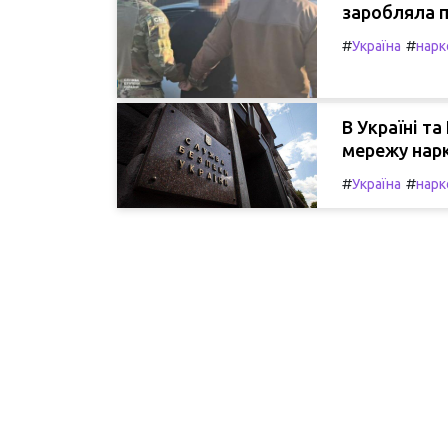
заробляла п
#
#
Україна
нарк
В Україні т
мережу нарк
#
#
Україна
нарк