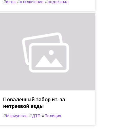
#
#
#
вода
отключение
водоканал
Поваленный забор из-за
нетрезвой езды
#
#
#
Мариуполь
ДТП
Полиция