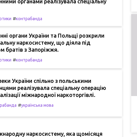
нними органами реалізувала спеціальну
#
отики
контрабанда
ні органи України та Польщі розкрили
альну наркосистему, що діяла під
м братів з Запоріжжя.
#
отики
контрабанда
еки України спільно з польськими
нцями реалізувала спеціальну операцію
лізації міжнародної наркоторгівлі.
#
рабанда
українська мова
жнародну наркосистему, яка щомісяця