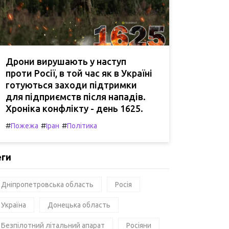
Дрони вирушають у наступ
проти Росії, в той час як в Україні
готуються заходи підтримки
для підприємств після нападів.
Хроніка конфлікту - день 1625.
#
#
#
Пожежа
Іран
Політика
еги
Дніпропетровська область
Росія
Україна
Донецька область
Безпілотний літальний апарат
Росіяни