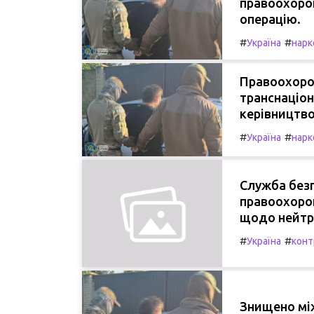
правоохоро
операцію.
#
#
Україна
нарк
Правоохорон
транснаціон
керівництво
#
#
Україна
нарк
Служба безп
правоохоро
щодо нейтра
#
#
Україна
конт
Знищено мі