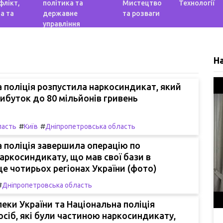
флікт,
політика та
Мистецтво
Технології
а та
державне
та розваги
управління
Н
 поліція розпустила наркосиндикат, який
ибуток до 80 мільйонів гривень
#
#
ласть
Київ
Дніпропетровська область
 поліція завершила операцію по
ркосиндикату, що мав свої бази в
ще чотирьох регіонах України (фото)
#
Дніпропетровська область
еки України та Національна поліція
осіб, які були частиною наркосиндикату,