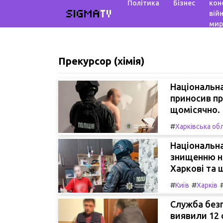
Політика
Бізнес
кон
SIGMA
TV
війн
мир
Прекурсор (хімія)
Національна
приносив пр
щомісячно.
#
Харківська об
Національна
знищенню на
Харкові та 
#
#
Київ
Харків
Служба безп
виявили 12 