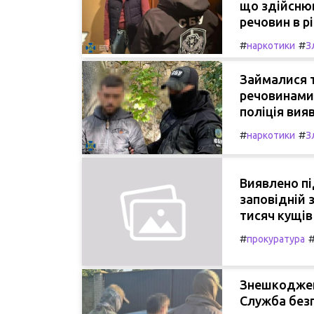
що здійсню
речовин в р
#
#
наркотики
З
Займалися 
речовинами:
поліція вия
#
#
наркотики
З
Виявлено пі
заповідній 
тисяч кущів
#
прокуратура
Знешкоджен
Служба безп