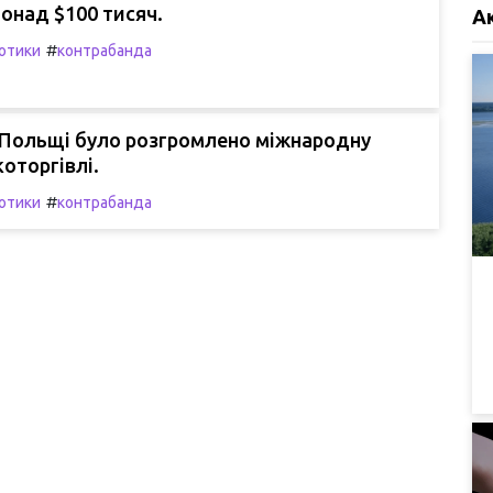
онад $100 тисяч.
А
#
отики
контрабанда
а Польщі було розгромлено міжнародну
оторгівлі.
#
отики
контрабанда