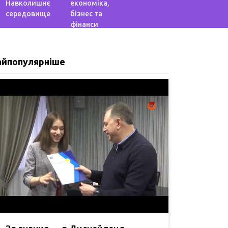
Навколишнє
економіка,
середовище
бізнес та
фінанси
айпопулярніше