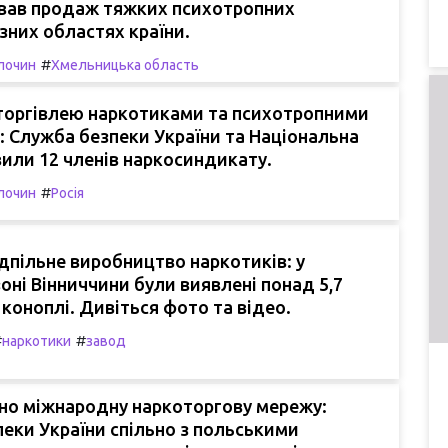
вав продаж тяжких психотропних
ізних областях країни.
#
лочин
Хмельницька область
торгівлею наркотиками та психотропними
 Служба безпеки України та Національна
вили 12 членів наркосиндикату.
#
лочин
Росія
дпільне виробництво наркотиків: у
зоні Вінниччини були виявлені понад 5,7
 коноплі. Дивіться фото та відео.
#
#
наркотики
завод
о міжнародну наркоторгову мережу:
еки України спільно з польськими