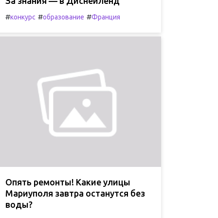
За знания — в Диснейленд
#
#
#
конкурс
образование
Франция
Опять ремонты! Какие улицы
Мариуполя завтра останутся без
воды?