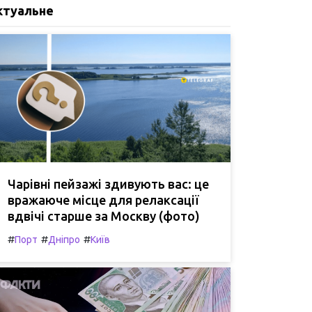
ктуальне
Чарівні пейзажі здивують вас: це
вражаюче місце для релаксації
вдвічі старше за Москву (фото)
#
#
#
Порт
Дніпро
Київ