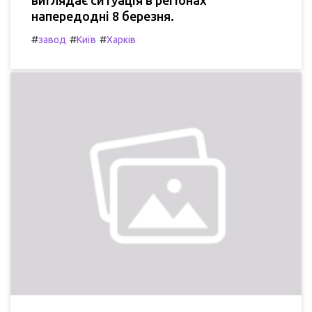
напередодні 8 березня.
#
#
#
завод
Київ
Харків