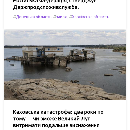
Російська Федерація, стверджує
Держпродспоживслужба.
#
#
#
Донецька область
завод
Харківська область
Каховська катастрофа: два роки по
тому — чи зможе Великий Луг
витримати подальше виснаження