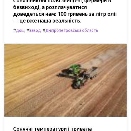
Соняшникові поля знищені, фермери в
безвиході, а розплачуватися
доведеться нам: 100 гривень за літр олії
— це вже наша реальність.
#
#
#
дощ
завод
Дніпропетровська область
Сонячні температури і тривала