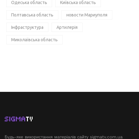
Одеська область
Київська область
Полтавська область
новости Мариуполя
Інфраструктура
Артилерія
Миколаївська область
SIGMA
TV
Будь-яке використання матеріалів сайту sigmatv.com.ua