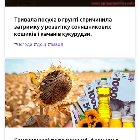
Тривала посуха в ґрунті спричинила
затримку у розвитку соняшникових
кошиків і качанів кукурудзи.
#
#
#
Погода
дощ
завод