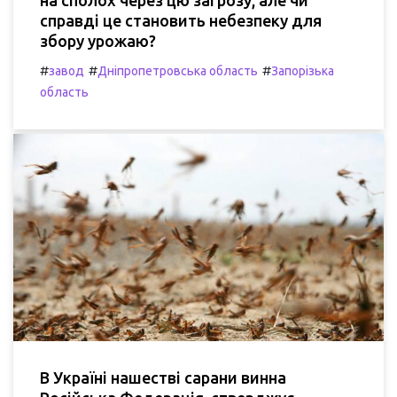
на сполох через цю загрозу, але чи
справді це становить небезпеку для
збору урожаю?
#
#
#
завод
Дніпропетровська область
Запорізька
область
В Україні нашестві сарани винна