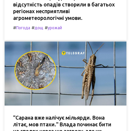
відсутність опадів створили в багатьох
регіонах несприятливі
агрометеорологічні умови.
#
#
#
Погода
дощ
урожай
"Сарана вже налічує мільярди. Вона
літає, мов птахи." Влада починає бити