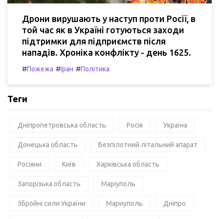
Дрони вирушають у наступ проти Росії, в
той час як в Україні готуються заходи
підтримки для підприємств після
нападів. Хроніка конфлікту - день 1625.
#
#
#
Пожежа
Іран
Політика
Теги
Дніпропетровська область
Росія
Україна
Донецька область
Безпілотний літальний апарат
Росіяни
Київ
Харківська область
Запорізька область
Маріуполь
Збройні сили України
Мариуполь
Дніпро