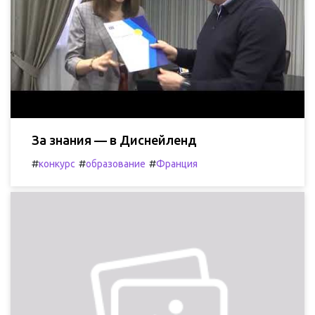
За знания — в Диснейленд
#
#
#
конкурс
образование
Франция