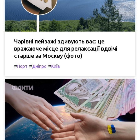
Чарівні пейзажі здивують вас: це
вражаюче місце для релаксації вдвічі
старше за Москву (фото)
#
#
#
Порт
Дніпро
Київ