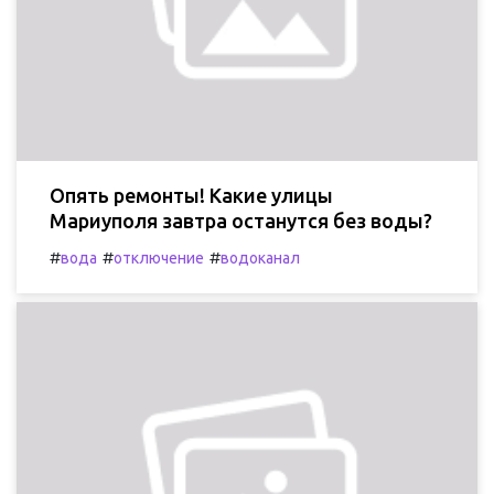
Опять ремонты! Какие улицы
Мариуполя завтра останутся без воды?
#
#
#
вода
отключение
водоканал