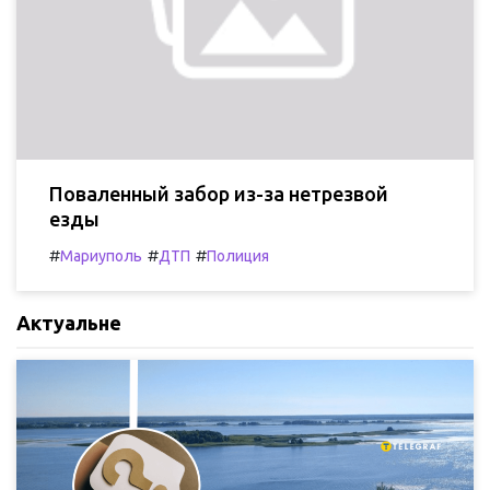
Поваленный забор из-за нетрезвой
езды
#
#
#
Мариуполь
ДТП
Полиция
Актуальне