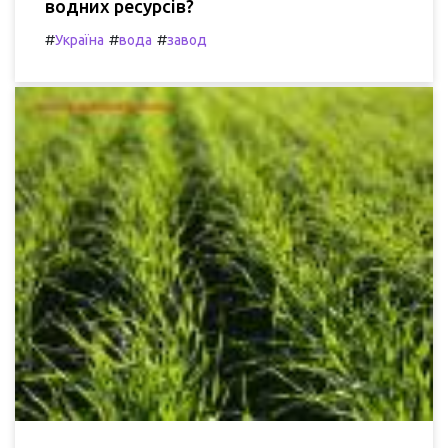
водних ресурсів?
#
#
#
Україна
вода
завод