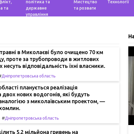
флікт,
політика та
Мистецтво
Технології
а та
державне
та розваги
управління
Н
 травні в Миколаєві було очищено 70 км
у, проте за трубопроводи в житлових
 несуть відповідальність їхні власники.
#
Дніпропетровська область
області планується реалізація
 двох нових водогонів, які будуть
 аналогією з миколаївським проектом, —
ухомлин.
#
а
Дніпропетровська область
лить 5,2 мільйона гривень на