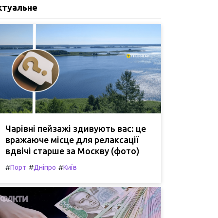
ктуальне
Чарівні пейзажі здивують вас: це
вражаюче місце для релаксації
вдвічі старше за Москву (фото)
#
#
#
Порт
Дніпро
Київ