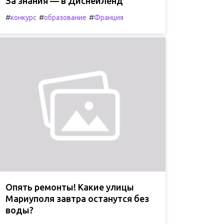
За знания — в Диснейленд
#
#
#
конкурс
образование
Франция
Опять ремонты! Какие улицы
Мариуполя завтра останутся без
воды?