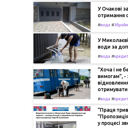
У Очакові 
отримання 
#
#
вода
Збройні
У Миколаєві
води за доп
#
#
вода
креди
"Хоча і не 
вимогам", -
відновлення
отримувати
#
#
вода
креди
"Праця трив
"Пропозиція
у процесі з