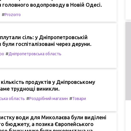
 головного водопроводу в Новій Одесі.
#
т
Prozorro
плутали сіль: у Дніпропетровській
и були госпіталізовані через деруни.
#
ро
Дніпропетровська область
кількість продуктів у Дніпровському
і саме труднощі виникли.
#
#
ська область
Роздрібний магазин
Товари
истку води для Миколаєва були виділені
го бюджету, а позика Європейського
ого банку може бути використана на