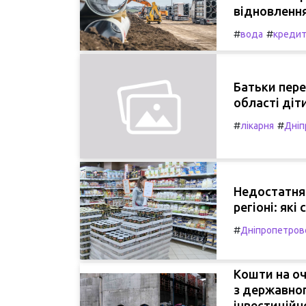
відновлення
#
#
вода
креди
Батьки пере
області діт
#
#
лікарня
Дніп
Недостатня 
регіоні: як
#
Дніпропетров
Кошти на оч
з державно
інвестиційн