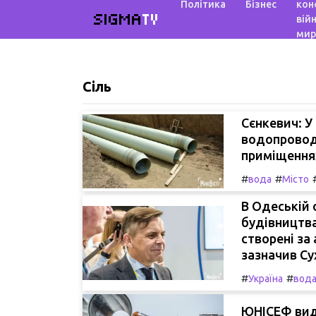
Політика
Бізнес
кон
SIGMA
TV
війн
мир
Сіль
Сєнкевич: У
водопровод
приміщеннях
#
#
вода
Місто
В Одеській 
будівництва
створені за
зазначив С
#
#
Україна
вод
ЮНІСЕФ виді