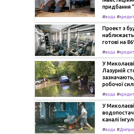
придбання 
#
#
вода
креди
Проект з б
наближаєтьс
готові на 8
#
#
вода
креди
У Миколаєві
Лазурній ст
зазначають,
робочої сил
#
#
вода
креди
У Миколаєві
водопостача
каналі Інгул
#
#
вода
Дніпро