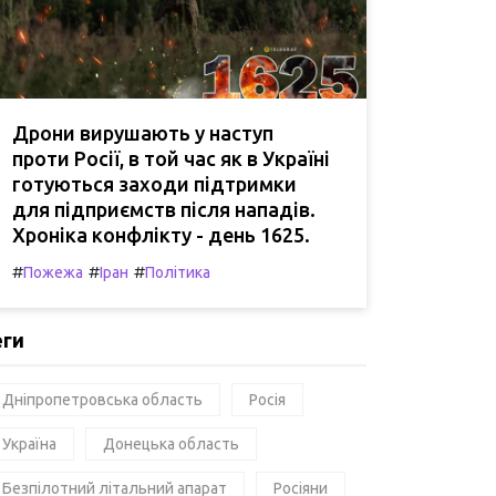
Дрони вирушають у наступ
проти Росії, в той час як в Україні
готуються заходи підтримки
для підприємств після нападів.
Хроніка конфлікту - день 1625.
#
#
#
Пожежа
Іран
Політика
еги
Дніпропетровська область
Росія
Україна
Донецька область
Безпілотний літальний апарат
Росіяни