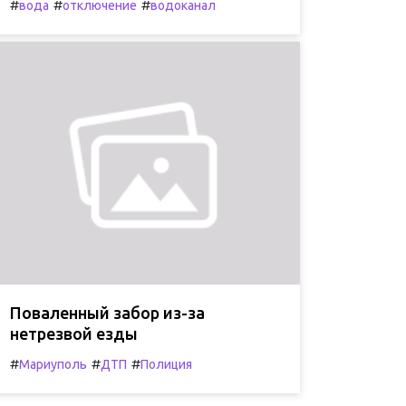
#
#
#
вода
отключение
водоканал
Поваленный забор из-за
нетрезвой езды
#
#
#
Мариуполь
ДТП
Полиция