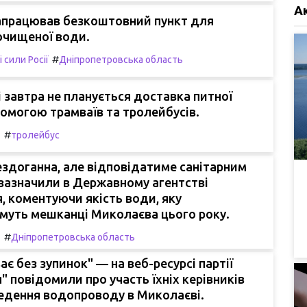
А
запрацював безкоштовний пункт для
очищеної води.
#
 сили Росії
Дніпропетровська область
 завтра не планується доставка питної
омогою трамваїв та тролейбусів.
#
т
тролейбус
бездоганна, але відповідатиме санітарним
 зазначили в Державному агентстві
, коментуючи якість води, яку
муть мешканці Миколаєва цього року.
#
т
Дніпропетровська область
ає без зупинок" — на веб-ресурсі партії
" повідомили про участь їхніх керівників
ведення водопроводу в Миколаєві.