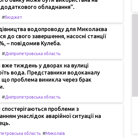
"додаткового обладнання".
#
т
бюджет
удівництва водопроводу для Миколаєва
я до свого завершення, насосні станції
6%, – повідомив Кулеба.
#
т
Дніпропетровська область
 вже тиждень у дворах на вулиці
оїть вода. Представники водоканалу
 що проблема виникла через брак
и.
#
т
Дніпропетровська область
 спостерігаються проблеми з
нням унаслідок аварійної ситуації на
ець.
#
петровська область
Миколаїв