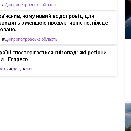
#
т
Дніпропетровська область
з'яснив, чому новий водопровід для
зводять з меншою продуктивністю, ніж це
овано.
#
т
Дніпропетровська область
країні спостерігається снігопад: які регіони
 | Еспресо
#
#
асть
дощ
сніг