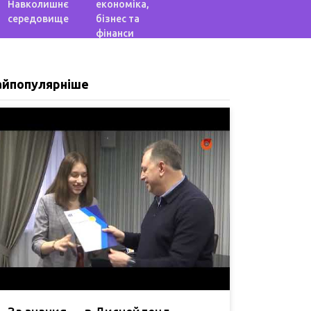
Навколишнє
економіка,
середовище
бізнес та
фінанси
айпопулярніше