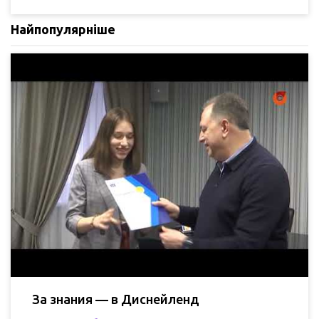
Найпопулярніше
За знания — в Диснейленд