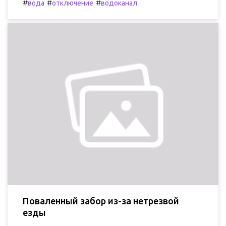
#
#
#
вода
отключение
водоканал
Поваленный забор из-за нетрезвой
езды