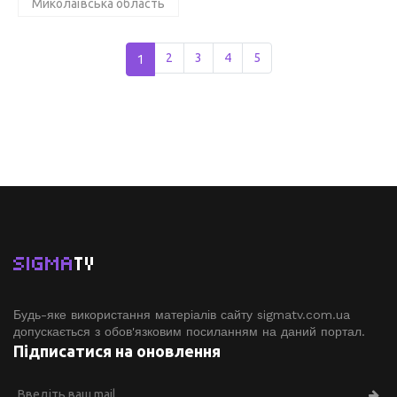
Миколаївська область
1
2
3
4
5
SIGMA
TV
Будь-яке використання матеріалів сайту sigmatv.com.ua
допускається з обов'язковим посиланням на даний портал.
Підписатися на оновлення