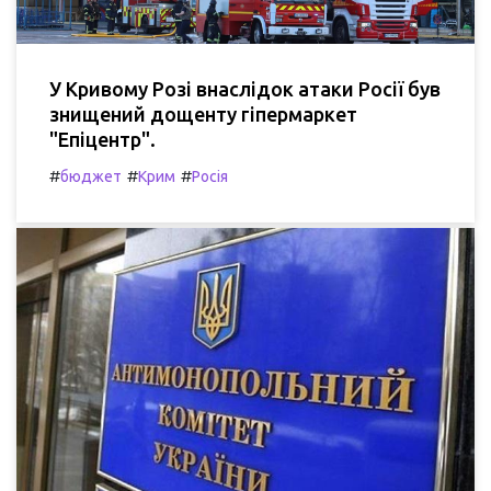
У Кривому Розі внаслідок атаки Росії був
знищений дощенту гіпермаркет
"Епіцентр".
#
#
#
бюджет
Крим
Росія