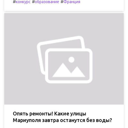
#
#
#
конкурс
образование
Франция
Опять ремонты! Какие улицы
Мариуполя завтра останутся без воды?