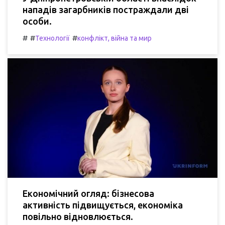
нападів загарбників постраждали дві
особи.
#
#
#
Технології
конфлікт, війна та мир
Економічний огляд: бізнесова
активність підвищується, економіка
повільно відновлюється.