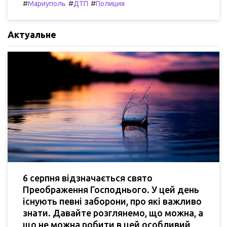
#
#
#
Мариуполь
ДТП
Полиция
Актуальне
6 серпня відзначається свято
Преображення Господнього. У цей день
існують певні заборони, про які важливо
знати. Давайте розглянемо, що можна, а
що не можна робити в цей особливий