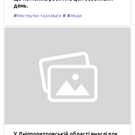
день.
#
#
#
Мистецтво та розваги
люди
У Дніпропетровській області внаслідок