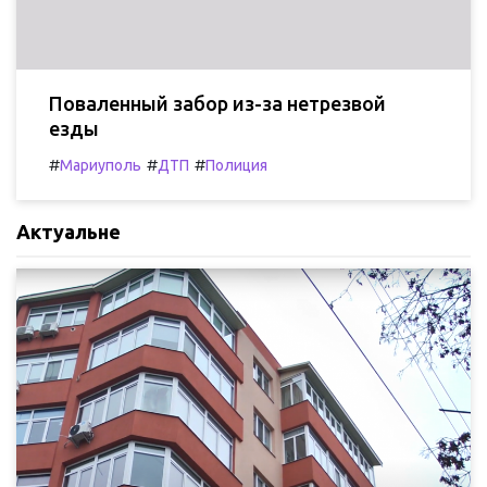
Поваленный забор из-за нетрезвой
езды
#
#
#
Мариуполь
ДТП
Полиция
Актуальне