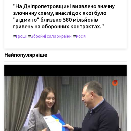
"На Дніпропетровщині виявлено значну
злочинну схему, внаслідок якої було
"відмито" близько 580 мільйонів
гривень на оборонних контрактах."
#
#
#
Гроші
Збройні сили України
Росія
Найпопулярніше