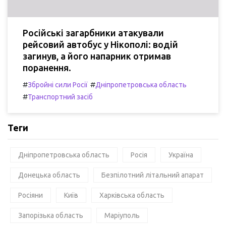
Російські загарбники атакували
рейсовий автобус у Нікополі: водій
загинув, а його напарник отримав
поранення.
#
#
Збройні сили Росії
Дніпропетровська область
#
Транспортний засіб
Теги
Дніпропетровська область
Росія
Україна
Донецька область
Безпілотний літальний апарат
Росіяни
Київ
Харківська область
Запорізька область
Маріуполь