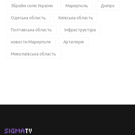
Збройні сили України
Мариуполь
Дніпро
Одеська область
Київська область
Полтавська область
Інфраструктура
новости Мариуполя
Артилерія
Миколаївська область
SIGMA
TV