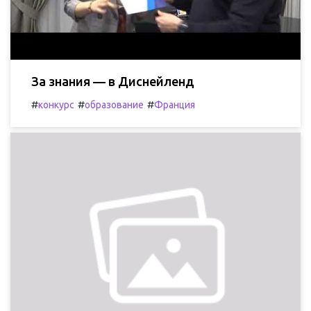
За знания — в Диснейленд
#
#
#
конкурс
образование
Франция