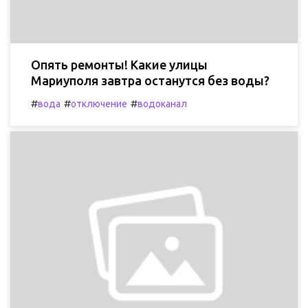
Опять ремонты! Какие улицы
Мариуполя завтра останутся без воды?
#
#
#
вода
отключение
водоканал