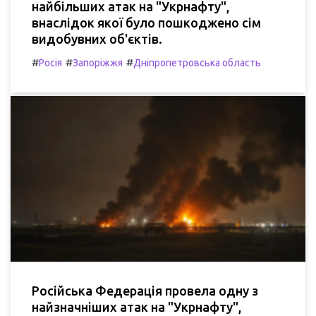
найбільших атак на "Укрнафту",
внаслідок якої було пошкоджено сім
видобувних об'єктів.
#
#
#
Росія
Запоріжжя
Дніпропетровська область
Російська Федерація провела одну з
найзначніших атак на "Укрнафту",