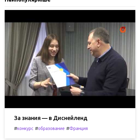
За знания — в Диснейленд
#
#
#
конкурс
образование
Франция