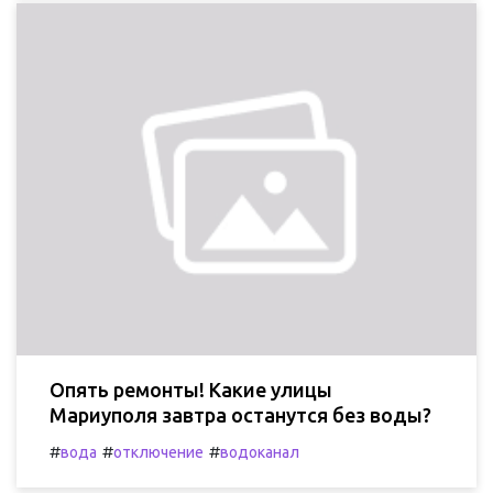
Опять ремонты! Какие улицы
Мариуполя завтра останутся без воды?
#
#
#
вода
отключение
водоканал