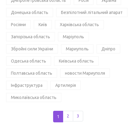
Дніпропетровська область
Росія
Україна
Донецька область
Безпілотний літальний апарат
Росіяни
Київ
Харківська область
Запорізька область
Маріуполь
Збройні сили України
Мариуполь
Дніпро
Одеська область
Київська область
Полтавська область
новости Мариуполя
Інфраструктура
Артилерія
Миколаївська область
1
2
3