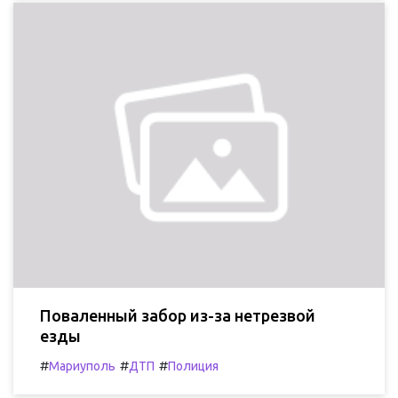
Поваленный забор из-за нетрезвой
езды
#
#
#
Мариуполь
ДТП
Полиция