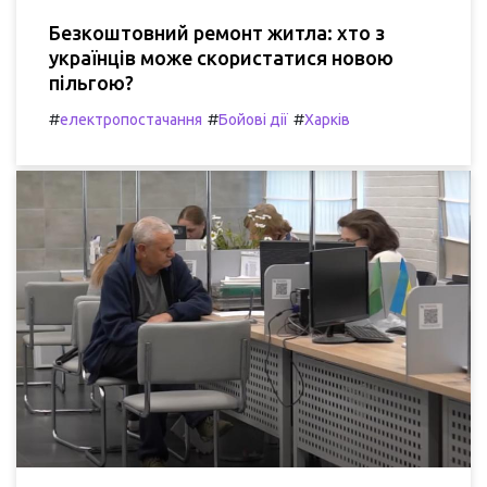
Безкоштовний ремонт житла: хто з
українців може скористатися новою
пільгою?
#
#
#
електропостачання
Бойові дії
Харків