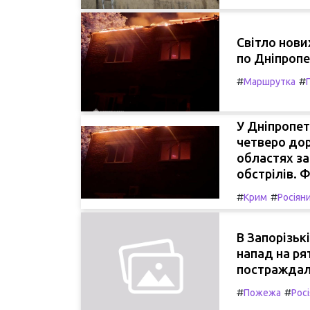
Світло нови
по Дніпроп
#
#
Маршрутка
У Дніпропет
четверо дор
областях за
обстрілів.
#
#
Крим
Росіян
В Запорізьк
напад на ря
постраждал
#
#
Пожежа
Росі