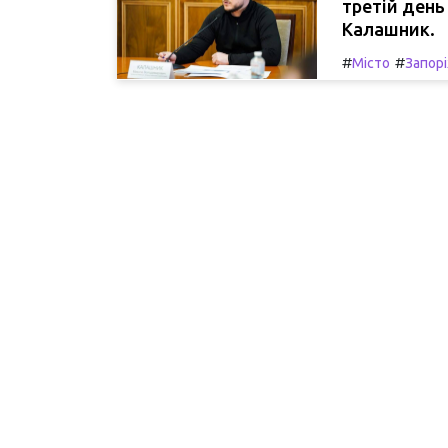
третій день
Калашник.
#
#
Місто
Запор