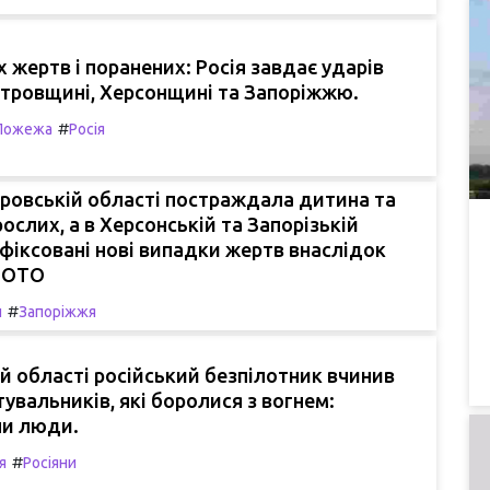
х жертв і поранених: Росія завдає ударів
етровщині, Херсонщині та Запоріжжю.
#
Пожежа
Росія
ровській області постраждала дитина та
ослих, а в Херсонській та Запорізькій
фіксовані нові випадки жертв внаслідок
 ФОТО
#
и
Запоріжжя
ій області російський безпілотник вчинив
тувальників, які боролися з вогнем:
и люди.
#
я
Росіяни