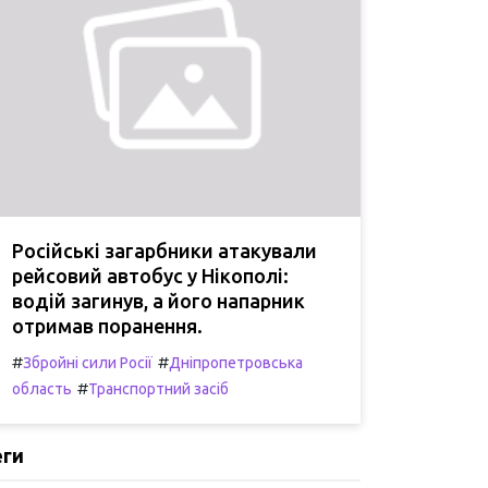
Російські загарбники атакували
рейсовий автобус у Нікополі:
водій загинув, а його напарник
отримав поранення.
#
#
Збройні сили Росії
Дніпропетровська
#
область
Транспортний засіб
еги