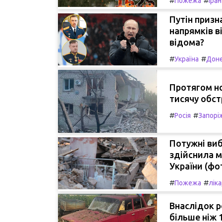
#
#
Пожежа
Іран
Путін призн
напрямків в
відома?
#
#
Україна
Доне
Протягом но
тисячу обстр
#
#
Росія
Запорі
Потужні виб
здійснила 
України (фо
#
#
Пожежа
лік
Внаслідок р
більше ніж 1