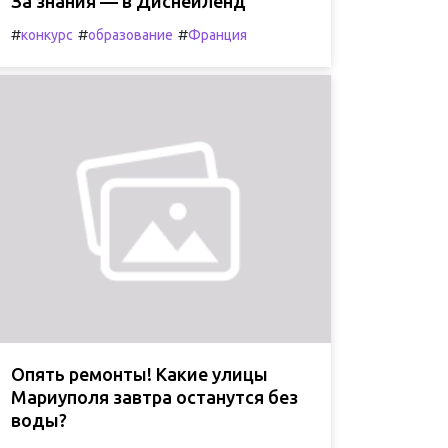
За знания — в Диснейленд
#
#
#
конкурс
образование
Франция
Опять ремонты! Какие улицы
Мариуполя завтра останутся без
воды?