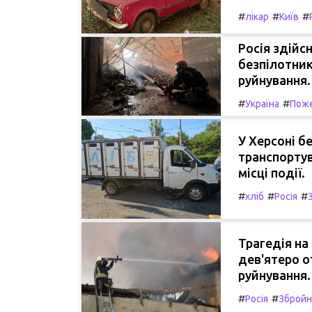
#
#
#
лікар
Київ
Росія здійс
безпілотник
руйнування.
#
#
Україна
Пож
У Херсоні б
транспортув
місці події.
#
#
#
хліб
Росія
Трагедія на
дев'ятеро о
руйнування.
#
#
Росія
Збройні