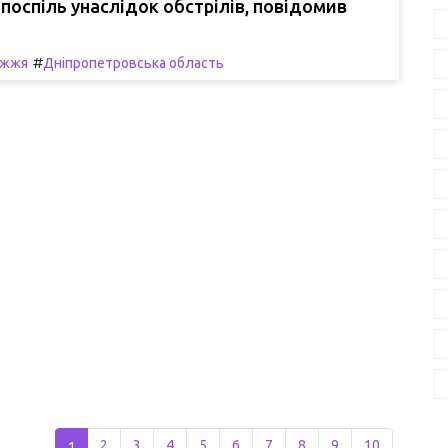
 поспіль унаслідок обстрілів, повідомив
#
іжжя
Дніпропетровська область
1
2
3
4
5
6
7
8
9
10