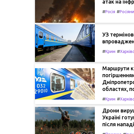
атак на інф
#
#
Росія
Росіян
УЗ термінов
впроваджен
#
#
Крим
Харків
Маршрути кі
погіршенням
Дніпропетро
областях, п
#
#
Крим
Харків
Дрони вируш
Україні гот
після нападі