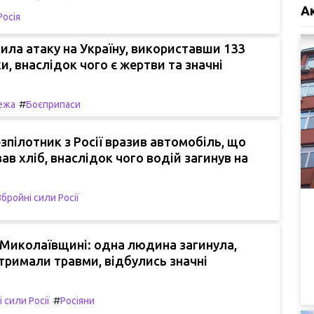
А
Росія
нила атаку на Україну, використавши 133
и, внаслідок чого є жертви та значні
#
ежа
Боєприпаси
езпілотник з Росії вразив автомобіль, що
ав хліб, внаслідок чого водій загинув на
Збройні сили Росії
 Миколаївщині: одна людина загинула,
тримали травми, відбулись значні
#
 сили Росії
Росіяни