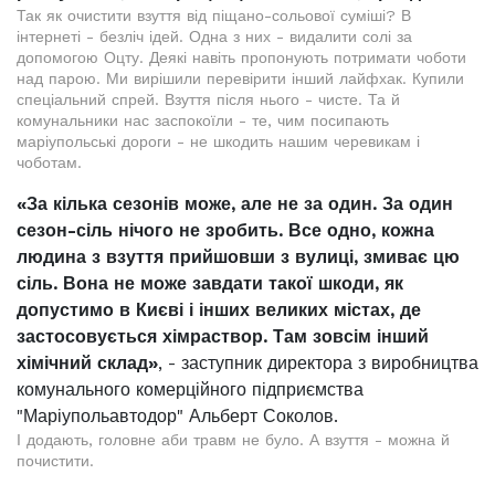
Так як очистити взуття від піщано-сольової суміші? В
інтернеті - безліч ідей. Одна з них - видалити солі за
допомогою Оцту. Деякі навіть пропонують потримати чоботи
над парою. Ми вирішили перевірити інший лайфхак. Купили
спеціальний спрей. Взуття після нього - чисте. Та й
комунальники нас заспокоїли - те, чим посипають
маріупольські дороги - не шкодить нашим черевикам і
чоботам.
«За кілька сезонів може, але не за один. За один
сезон-сіль нічого не зробить. Все одно, кожна
людина з взуття прийшовши з вулиці, змиває цю
сіль. Вона не може завдати такої шкоди, як
допустимо в Києві і інших великих містах, де
застосовується хімраствор. Там зовсім інший
хімічний склад»
, - заступник директора з виробництва
комунального комерційного підприємства
"Маріупольавтодор" Альберт Соколов.
І додають, головне аби травм не було. А взуття - можна й
почистити.