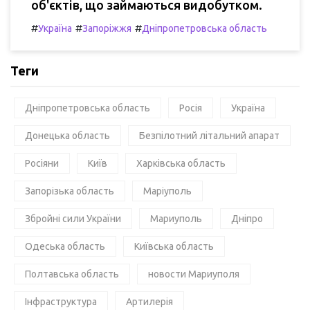
об'єктів, що займаються видобутком.
#
#
#
Україна
Запоріжжя
Дніпропетровська область
Теги
Дніпропетровська область
Росія
Україна
Донецька область
Безпілотний літальний апарат
Росіяни
Київ
Харківська область
Запорізька область
Маріуполь
Збройні сили України
Мариуполь
Дніпро
Одеська область
Київська область
Полтавська область
новости Мариуполя
Інфраструктура
Артилерія