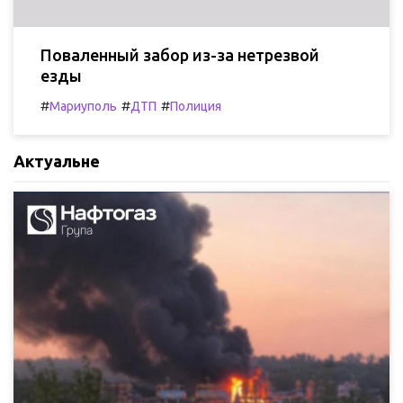
Поваленный забор из-за нетрезвой
езды
#
#
#
Мариуполь
ДТП
Полиция
Актуальне