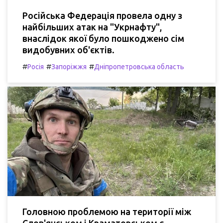
Російська Федерація провела одну з
найбільших атак на "Укрнафту",
внаслідок якої було пошкоджено сім
видобувних об'єктів.
#
#
#
Росія
Запоріжжя
Дніпропетровська область
Головною проблемою на території між
Слов'янськом і Краматорськом є