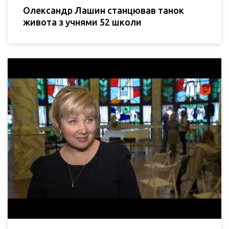
Олександр Лашин станцював танок
живота з учнями 52 школи