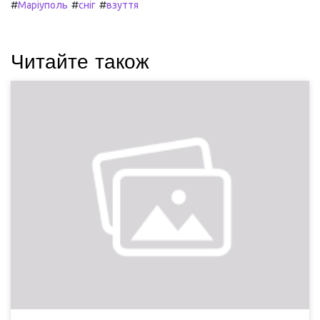
#
#
#
Маріуполь
сніг
взуття
Читайте також