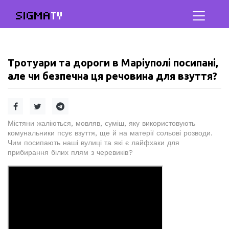
SIGMA
TV
Тротуари та дороги в Маріуполі посипані,
але чи безпечна ця речовина для взуття?
Містяни жаліються, мовляв, суміш, яку використовують
комунальники псує взуття, ще й на матерії сольові розводи.
Чим посипають наші вулиці та які є лайфхаки для
прибирання білих плям з черевиків?