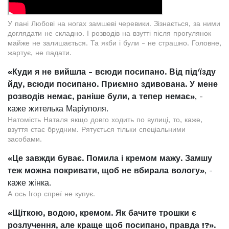
У пані Любові на ногах замшеві черевики. Зізнається, за ними
доглядати не складно. І розводів на взутті після прогулянок
майже не залишається. Та якби і були - не страшно. Головне,
жартує, не падати.
«Куди я не вийшла - всюди посипано. Від під'їзду
йду, всюди посипано. Приємно здивована. У мене
розводів немає, раніше були, а тепер немає»
, -
каже жителька Маріуполя.
Натомість Наталя якщо довго ходить по вулиці, то, каже,
взуття стає брудним. Рятується тільки спеціальними
засобами.
«Це завжди буває. Помила і кремом мажу. Замшу
теж можна покривати, щоб не вбирала вологу»
, -
каже жінка.
А ось Ігор спреї не купує.
«Щіткою, водою, кремом. Як бачите трошки є
розлучення, але краще щоб посипано, правда !?».