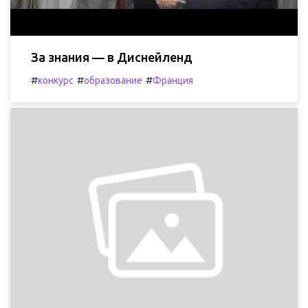
За знания — в Диснейленд
#
#
#
конкурс
образование
Франция