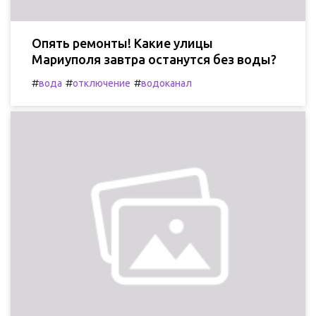
Опять ремонты! Какие улицы
Мариуполя завтра останутся без воды?
#
#
#
вода
отключение
водоканал