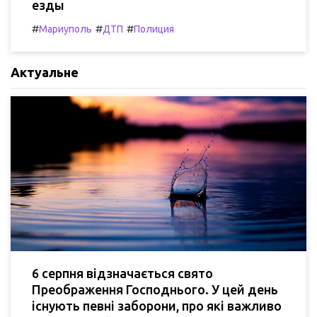
езды
#
#
#
Мариуполь
ДТП
Полиция
Актуальне
6 серпня відзначається свято
Преображення Господнього. У цей день
існують певні заборони, про які важливо