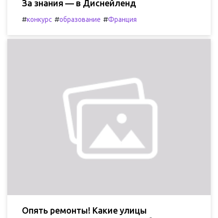
За знания — в Диснейленд
#
#
#
конкурс
образование
Франция
Опять ремонты! Какие улицы