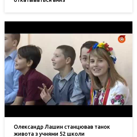
Олександр Лашин станцював танок
живота з учнями 52 школи