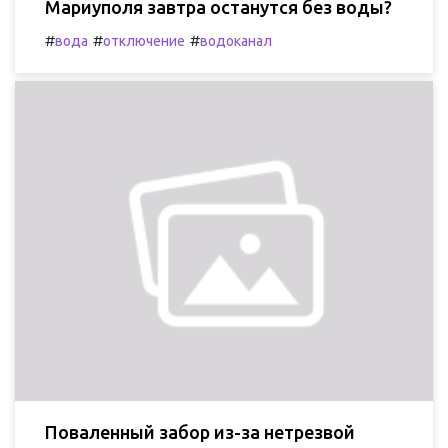
Мариуполя завтра останутся без воды?
#
#
#
вода
отключение
водоканал
Поваленный забор из-за нетрезвой