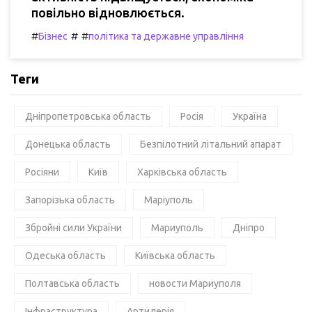
повільно відновлюється.
#
#
#
Бізнес
політика та державне управління
Теги
Дніпропетровська область
Росія
Україна
Донецька область
Безпілотний літальний апарат
Росіяни
Київ
Харківська область
Запорізька область
Маріуполь
Збройні сили України
Мариуполь
Дніпро
Одеська область
Київська область
Полтавська область
новости Мариуполя
Інфраструктура
Артилерія