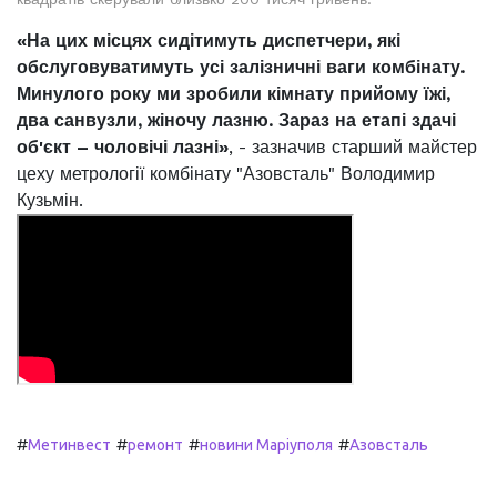
«На цих місцях сидітимуть диспетчери, які
обслуговуватимуть усі залізничні ваги комбінату.
Минулого року ми зробили кімнату прийому їжі,
два санвузли, жіночу лазню. Зараз на етапі здачі
об'єкт – чоловічі лазні»
, - зазначив старший майстер
цеху метрології комбінату "Азовсталь" Володимир
Кузьмін.
#
#
#
#
Метинвест
ремонт
новини Маріуполя
Азовсталь