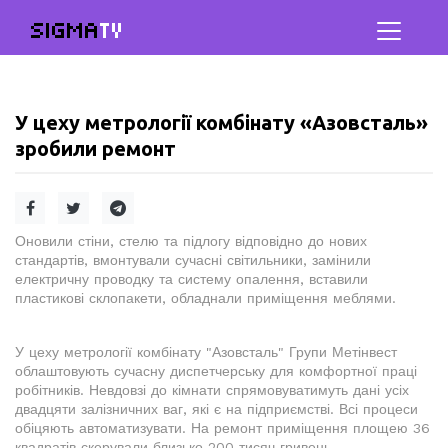
SIGMA
TV
У цеху метрології комбінату «Азовсталь»
зробили ремонт
Оновили стіни, стелю та підлогу відповідно до нових
стандартів, вмонтували сучасні світильники, замінили
електричну проводку та систему опалення, вставили
пластикові склопакети, обладнали приміщення меблями.
У цеху метрології комбінату "Азовсталь" Групи Метінвест
облаштовують сучасну диспетчерську для комфортної праці
робітників. Невдовзі до кімнати спрямовуватимуть дані усіх
двадцяти залізничних ваг, які є на підприємстві. Всі процеси
обіцяють автоматизувати. На ремонт приміщення площею 36
квадратів скерували близько 200 тисяч гривень.