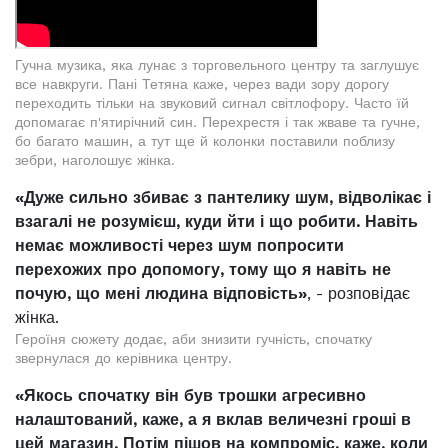
Гучна музика, яка лунає з торговельного центру та заглушує
все навкруги. Пані Тетяна каже, через вади зору дорогу
переходить тільки на звуковий сигнал світлофору. Часто їй
допомагає п'ятирічний син. Перехрестя і так жваве та гучне,
бо багато машин, а тут ще й колонки поставили поблизу
зебри, наголошує жінка.
«Дуже сильно збиває з пантелику шум, відволікає і
взагалі не розумієш, куди йти і що робити. Навіть
немає можливості через шум попросити
перехожих про допомогу, тому що я навіть не
почую, що мені людина відповість»
, - розповідає
жінка.
Героїня сюжету додає, аби знизити гучність, спочатку
звернулася до керівника центру.
«Якось спочатку він був трошки агресивно
налаштований, каже, а я вклав величезні гроші в
цей магазин. Потім пішов на компроміс, каже, коли