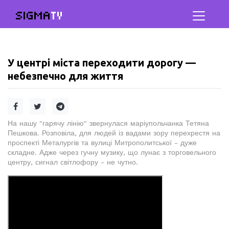
SIGMA
TV
У центрі міста переходити дорогу —
небезпечно для життя
На нашу "гарячу лінію" звернулася маріупольчанка Тетяна
Пешкова. Розповіла, для людей із вадами зору перехрестя на
проспекті Металургів та вулиці Митрополитської - дуже
складне. Адже через гучну музику, що лунає з торговельного
центру, сигнал світлофору - не чутно.