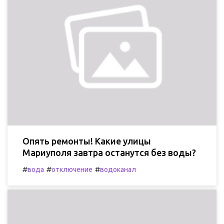
Опять ремонты! Какие улицы
Мариуполя завтра останутся без воды?
#
#
#
вода
отключение
водоканал