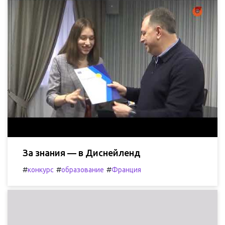
За знания — в Диснейленд
#
#
#
конкурс
образование
Франция