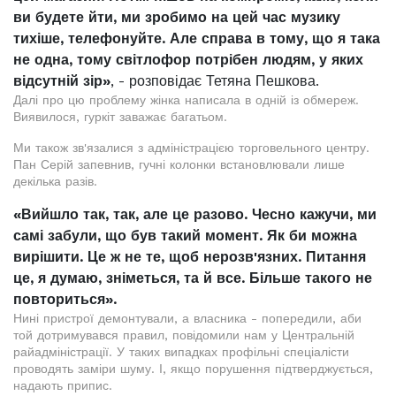
ви будете йти, ми зробимо на цей час музику
тихіше, телефонуйте. Але справа в тому, що я така
не одна, тому світлофор потрібен людям, у яких
відсутній зір»
, - розповідає Тетяна Пешкова.
Далі про цю проблему жінка написала в одній із обмереж.
Виявилося, гуркіт заважає багатьом.
Ми також зв'язалися з адміністрацією торговельного центру.
Пан Серій запевнив, гучні колонки встановлювали лише
декілька разів.
«Вийшло так, так, але це разово. Чесно кажучи, ми
самі забули, що був такий момент. Як би можна
вирішити. Це ж не те, щоб нерозв'язних. Питання
це, я думаю, зніметься, та й все. Більше такого не
повториться».
Нині пристрої демонтували, а власника - попередили, аби
той дотримувався правил, повідомили нам у Центральній
райадміністрації. У таких випадках профільні спеціалісти
проводять заміри шуму. І, якщо порушення підтверджується,
надають припис.