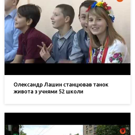
Олександр Лашин станцював танок
живота з учнями 52 школи