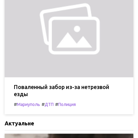
Поваленный забор из-за нетрезвой
езды
#
#
#
Мариуполь
ДТП
Полиция
Актуальне