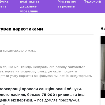
флікт,
політика та
Мистецтво
Технології
а та
державне
та розваги
управління
ргував наркотиками
Н
д кондитерського маку.
ро те, що мешканець Центрального району займається
ік торгує на місцевому ринку, де окрім продуктів
ртати увагу наркотик він фасував ємності із кондитерським
.
воохоронці провели санкціоновані обшуки.
вого насіння, більше 75 000 гривень та інші
дення експертизи, -
повідомляє пресслужба