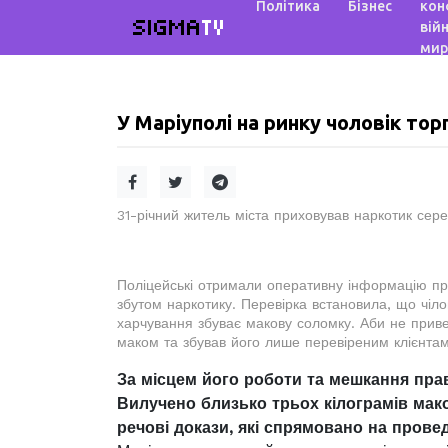
Політика
Бізнес
кон
SIGMA
TV
війн
мир
У Маріуполі на ринку чоловік то
31-річний житель міста приховував наркотик сере
Поліцейські отримали оперативну інформацію п
збутом наркотику. Перевірка встановила, що чілов
харчування збуває макову соломку. Аби не приве
маком та збував його лише перевіреним клієнтам
За місцем його роботи та мешкання пра
Вилучено близько трьох кілограмів мако
речові докази, які спрямовано на прове