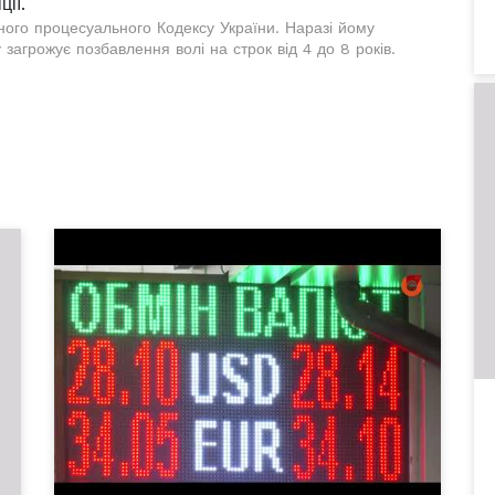
ії.
ного процесуального Кодексу України. Наразі йому
загрожує позбавлення волі на строк від 4 до 8 років.