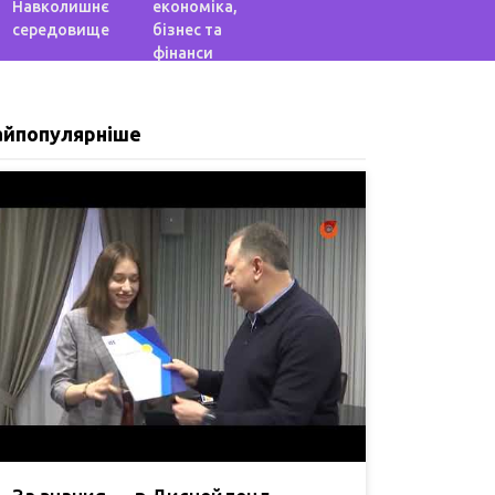
Навколишнє
економіка,
середовище
бізнес та
фінанси
айпопулярніше