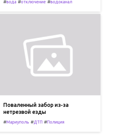
#
#
#
вода
отключение
водоканал
Поваленный забор из-за
нетрезвой езды
#
#
#
Мариуполь
ДТП
Полиция