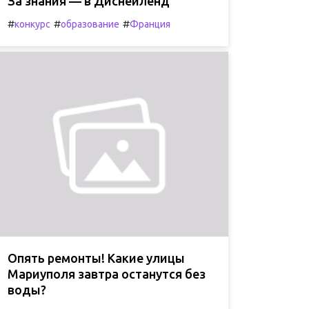
За знания — в Диснейленд
#
#
#
конкурс
образование
Франция
Опять ремонты! Какие улицы
Мариуполя завтра останутся без
воды?