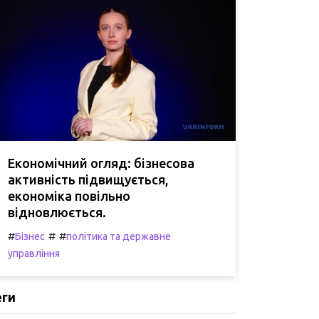
Економічний огляд: бізнесова
активність підвищується,
економіка повільно
відновлюється.
#
#
#
Бізнес
політика та державне
управління
еги